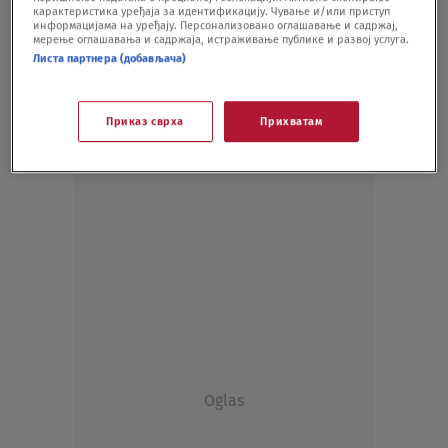
карактеристика уређаја за идентификацију. Чување и/или приступ
SHOWBIZ
13.05.20.
информацијама на уређају. Персонализовано оглашавање и садржај,
мерење оглашавања и садржаја, истраживање публике и развој услуга.
Листа партнера (добављача)
Приказ сврха
Прихватам
Oglas
Oglas