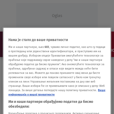
Oglas
Нама је стало до ваше приватности
Ми и наши партнери, њих
603
, чувамо личне податке, као што су подаци
NAJNOVIJE
VESTI
SHOW
SPORT
VIDEO
NO
о прегледању или јединствени идентификатори, и приступамо им на
вашем уређају. Избором опције Прихватам омогућићете технологије за
праћење које подржавају сврхе наведене у делу "ми и наши партнери
обрађујемо податке да бисмо пружили". Ако онемогућите технологије за
праћење, одређени садржај и огласи које видите можда неће бити
релевантни за вас. Можете да поново прикажете овај мени да бисте
променили своје изборе или повукли сагласност у било ком тренутку
кликом на линк Управљање жељеним поставкама на дну ове веб
странице. Ваши избори ће се примењивати како је описано у делу: Wеб
KEJNAN LONDSDEJL
локација. За више детаља погледајте нашу политику приватности.
Више
информација о вашој приватности
Ми и наши партнери обрађујемо податке да бисмо
Umetnici koji kroz muziku ispoljavaju
обезбедили:
seksualnost
Коришћење података о прецизној геолокацији. Активно скенирање