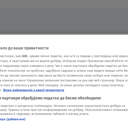
Oglas
тало до ваше приватности
партнери, њих
603
, чувамо личне податке, као што су подаци о прегледању или једин
ори, и приступамо им на вашем уређају. Избором опције Прихватам омогућићете те
е подржавају сврхе наведене у делу "ми и наши партнери обрађујемо податке да бис
ћите технологије за праћење, одређени садржај и огласи које видите можда неће б
ете да поново прикажете овај мени да бисте променили своје изборе или повукли саг
у кликом на линк Управљање жељеним поставкама на дну ове веб странице. Ваши и
 како је описано у делу: Wеб локација. За више детаља погледајте нашу политику
и.
Више информација о вашој приватности
VESTI
SHOW
SPORT
VIDEO
NOVA BAZA
и партнери обрађујемо податке да бисмо обезбедили:
одатака о прецизној геолокацији. Активно скенирање карактеристика уређаја за
ију. Чување и/или приступ информацијама на уређају. Персонализовано оглашавањ
шавања и садржаја, истраживање публике и развој услуга.
нера (добављача)