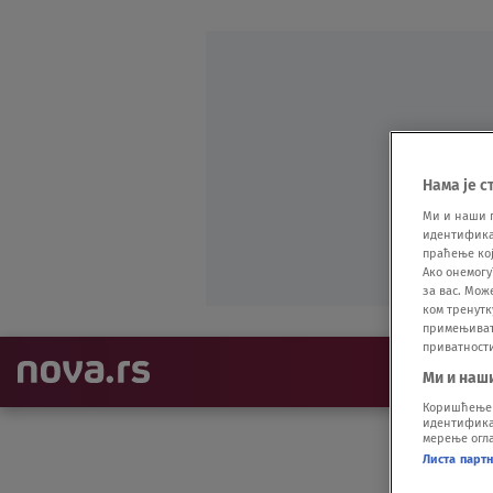
Нама је с
Ми и наши 
идентификат
праћење кој
Ако онемогу
за вас. Мож
ком тренутк
примењивати
приватност
NAJNOVIJE
Ми и наш
Коришћење п
идентификац
мерење огла
Листа парт