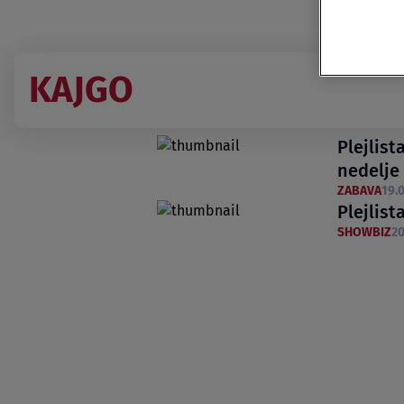
KAJGO
Plejlist
nedelje
ZABAVA
19.0
Plejlist
SHOWBIZ
20