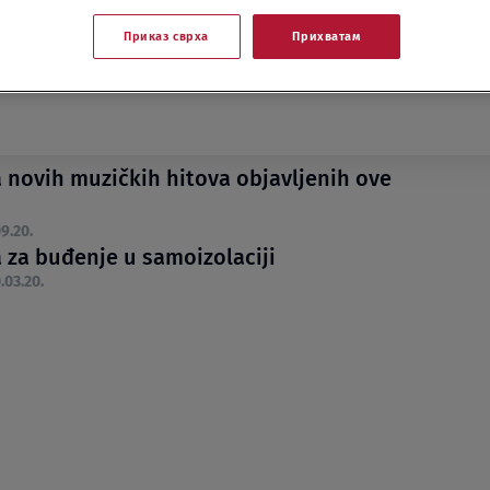
Приказ сврха
Прихватам
a novih muzičkih hitova objavljenih ove
9.20.
a za buđenje u samoizolaciji
.03.20.