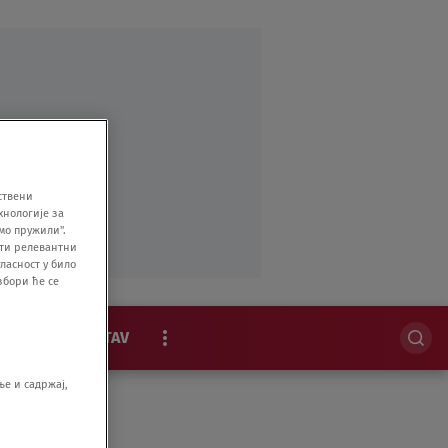
ствени
хнологије за
мо пружили".
ити релевантни
ласност у било
збори ће се
MAGAZIN
STAV
EKSKLUZIVNO
е и садржај,