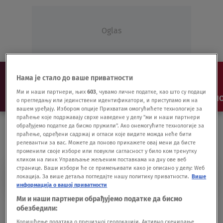
Oglas
Нама је стало до ваше приватности
Ми и наши партнери, њих
603
, чувамо личне податке, као што су подаци
NAJNOVIJE
VESTI
SHOW
SPORT
VIDEO
NO
о прегледању или јединствени идентификатори, и приступамо им на
вашем уређају. Избором опције Прихватам омогућићете технологије за
праћење које подржавају сврхе наведене у делу "ми и наши партнери
обрађујемо податке да бисмо пружили". Ако онемогућите технологије за
праћење, одређени садржај и огласи које видите можда неће бити
релевантни за вас. Можете да поново прикажете овај мени да бисте
променили своје изборе или повукли сагласност у било ком тренутку
кликом на линк Управљање жељеним поставкама на дну ове веб
странице. Ваши избори ће се примењивати како је описано у делу: Wеб
JUŽNA KLOREJA
локација. За више детаља погледајте нашу политику приватности.
Више
информација о вашој приватности
Ми и наши партнери обрађујемо податке да бисмо
Povratak korone u Koreji: Brojke sve gore,
обезбедили:
Seul pod merama
Коришћење података о прецизној геолокацији. Активно скенирање