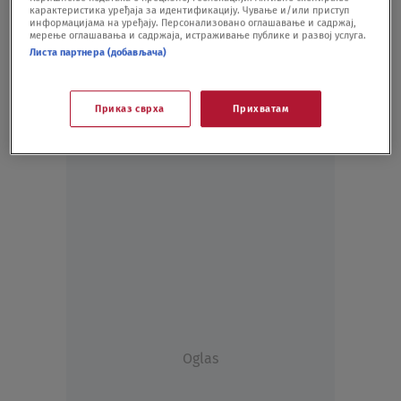
карактеристика уређаја за идентификацију. Чување и/или приступ
SVET
12.07.21.
информацијама на уређају. Персонализовано оглашавање и садржај,
мерење оглашавања и садржаја, истраживање публике и развој услуга.
Листа партнера (добављача)
Приказ сврха
Прихватам
Oglas
Oglas