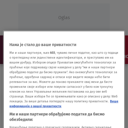
Oglas
Нама је стало до ваше приватности
Ми и наши партнери, њих
603
, чувамо личне податке, као што су подаци
NAJNOVIJE
VESTI
SHOW
SPORT
VIDEO
NO
о прегледању или јединствени идентификатори, и приступамо им на
вашем уређају. Избором опције Прихватам омогућићете технологије за
праћење које подржавају сврхе наведене у делу "ми и наши партнери
обрађујемо податке да бисмо пружили". Ако онемогућите технологије за
праћење, одређени садржај и огласи које видите можда неће бити
релевантни за вас. Можете да поново прикажете овај мени да бисте
променили своје изборе или повукли сагласност у било ком тренутку
кликом на линк Управљање жељеним поставкама на дну ове веб
странице. Ваши избори ће се примењивати како је описано у делу: Wеб
JASMIN LISAK
локација. За више детаља погледајте нашу политику приватности.
Више
информација о вашој приватности
Ми и наши партнери обрађујемо податке да бисмо
Trudnica 40 min. bila na respiratoru,
обезбедили:
preminule i ona i beba
Коришћење података о прецизној геолокацији. Активно скенирање