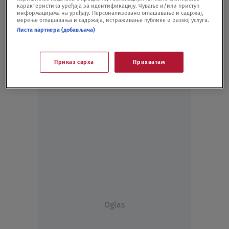
карактеристика уређаја за идентификацију. Чување и/или приступ
SVET
25.04.21.
информацијама на уређају. Персонализовано оглашавање и садржај,
мерење оглашавања и садржаја, истраживање публике и развој услуга.
Листа партнера (добављача)
Приказ сврха
Прихватам
Oglas
Oglas