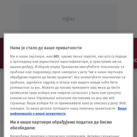
Oglas
Нама је стало до ваше приватности
Ми и наши партнери, њих
603
, чувамо личне податке, као што су подаци
NAJNOVIJE
VESTI
SHOW
SPORT
VIDEO
NO
о прегледању или јединствени идентификатори, и приступамо им на
вашем уређају. Избором опције Прихватам омогућићете технологије за
праћење које подржавају сврхе наведене у делу "ми и наши партнери
обрађујемо податке да бисмо пружили". Ако онемогућите технологије за
праћење, одређени садржај и огласи које видите можда неће бити
релевантни за вас. Можете да поново прикажете овај мени да бисте
променили своје изборе или повукли сагласност у било ком тренутку
кликом на линк Управљање жељеним поставкама на дну ове веб
странице. Ваши избори ће се примењивати како је описано у делу: Wеб
ISTEKAO
локација. За више детаља погледајте нашу политику приватности.
Више
информација о вашој приватности
Ми и наши партнери обрађујемо податке да бисмо
Alegri se vraća fudbalu, istekao mu ugovor
обезбедили:
s Juventusom
Коришћење података о прецизној геолокацији. Активно скенирање