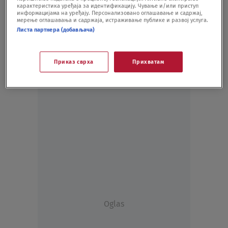
карактеристика уређаја за идентификацију. Чување и/или приступ
FUDBAL
30.06.20.
информацијама на уређају. Персонализовано оглашавање и садржај,
мерење оглашавања и садржаја, истраживање публике и развој услуга.
Листа партнера (добављача)
Приказ сврха
Прихватам
Oglas
Oglas