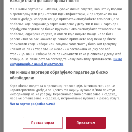
Нама је стало до ваше приватности
Dečje srce: Pretrčani kilometri su novčane
donacije – Predrag Knežević i Katarina
Ми и наши партнери, њих
603
, чувамо личне податке, као што су подаци
о прегледању или јединствени идентификатори, и приступамо им на
Rakić
вашем уређају. Избором опције Прихватам омогућићете технологије за
EMISIJE
30.04.25.
праћење које подржавају сврхе наведене у делу "ми и наши партнери
Naomi Kembel nije lažna humanitarka, već
обрађујемо податке да бисмо пружили". Ако онемогућите технологије за
праћење, одређени садржај и огласи које видите можда неће бити
žrtva internet prevare? Manekenkini
релевантни за вас. Можете да поново прикажете овај мени да бисте
advokati izneli šok detalje
променили своје изборе или повукли сагласност у било ком тренутку
кликом на линк Управљање жељеним поставкама на дну ове веб
SHOWBIZ
30.11.24.
странице. Ваши избори ће се примењивати како је описано у делу: Wеб
локација. За више детаља погледајте нашу политику приватности.
Више
информација о вашој приватности
Ми и наши партнери обрађујемо податке да бисмо
обезбедили:
Коришћење података о прецизној геолокацији. Активно скенирање
Oglas
карактеристика уређаја за идентификацију. Чување и/или приступ
информацијама на уређају. Персонализовано оглашавање и садржај,
мерење оглашавања и садржаја, истраживање публике и развој услуга.
Листа партнера (добављача)
Приказ сврха
Прихватам
VIDEO Akcija koja je ujedinila milione: