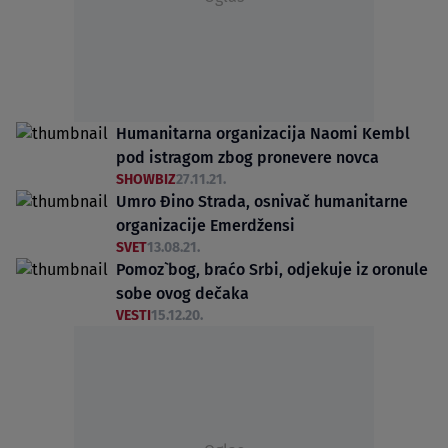
Humanitarna organizacija Naomi Kembl
pod istragom zbog pronevere novca
SHOWBIZ
27.11.21.
Umro Đino Strada, osnivač humanitarne
organizacije Emerdžensi
SVET
13.08.21.
Pomoz` bog, braćo Srbi, odjekuje iz oronule
sobe ovog dečaka
VESTI
15.12.20.