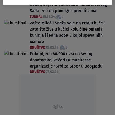
Gudelj objavio potresan snimak iz Novog
Sada, želi da pomogne porodicama
FUDBAL
15.11.24.
2
Zašto Miloš i Sneža vole da crtaju kuće?
Zato što žive u kućici koju čine omanja
kuhinja i jedna soba u kojoj spava njih
osmoro
DRUŠTVO
25.03.24.
3
Prikupljeno 60.000 evra na šestoj
donatorskoj večeri Humanitarne
organizacije "Srbi za Srbe" u Beogradu
DRUŠTVO
07.03.24.
Oglas