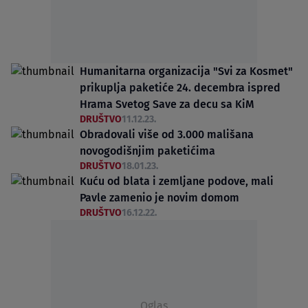
Humanitarna organizacija "Svi za Kosmet"
prikuplja paketiće 24. decembra ispred
Hrama Svetog Save za decu sa KiM
DRUŠTVO
11.12.23.
Obradovali više od 3.000 mališana
novogodišnjim paketićima
DRUŠTVO
18.01.23.
Kuću od blata i zemljane podove, mali
Pavle zamenio je novim domom
DRUŠTVO
16.12.22.
Oglas