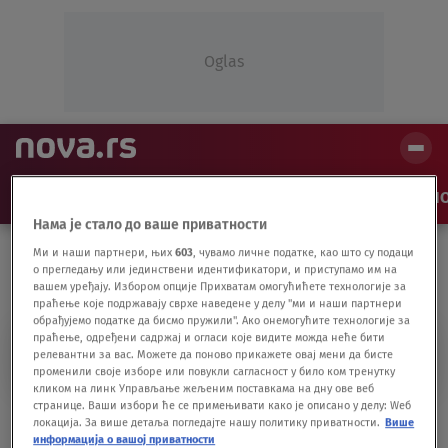
Oglas
NAJNOVIJE
VESTI
SHOW
SPORT
VIDEO
NO
Нама је стало до ваше приватности
Ми и наши партнери, њих
603
, чувамо личне податке, као што су подаци
о прегледању или јединствени идентификатори, и приступамо им на
вашем уређају. Избором опције Прихватам омогућићете технологије за
праћење које подржавају сврхе наведене у делу "ми и наши партнери
обрађујемо податке да бисмо пружили". Ако онемогућите технологије за
праћење, одређени садржај и огласи које видите можда неће бити
HRVASTKA
релевантни за вас. Можете да поново прикажете овај мени да бисте
променили своје изборе или повукли сагласност у било ком тренутку
кликом на линк Управљање жељеним поставкама на дну ове веб
странице. Ваши избори ће се примењивати како је описано у делу: Wеб
Novinar RTL televizije povređen u Zagrebu
локација. За више детаља погледајте нашу политику приватности.
Више
na protestu protiv kovid propusnica
информација о вашој приватности