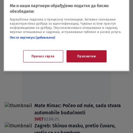
SVET
20.11.21.
Ми и наши партнери обрађујемо податке да бисмо
Kako letuje Milanović: Jugo glamur i
обезбедили:
državna vila na Hvaru
Коришћење података о прецизној геолокацији. Активно скенирање
карактеристика уређаја за идентификацију. Чување и/или приступ
SVET
14.08.21.
информацијама на уређају. Персонализовано оглашавање и садржај,
мерење оглашавања и садржаја, истраживање публике и развој услуга.
Листа партнера (добављача)
Приказ сврха
Прихватам
Oglas
Mate Rimac: Počeo od nule, sada stvara
automobile budućnosti
SVET
02.06.21.
Zagreb: Skinuo masku, pretio čuvaru,
vratio se sa bombom