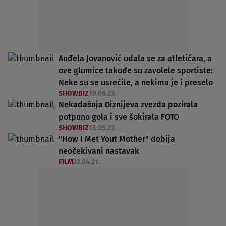
Anđela Jovanović udala se za atletičara, a
ove glumice takođe su zavolele sportiste:
Neke su se usrećile, a nekima je i preselo
SHOWBIZ
19.06.23.
Nekadašnja Diznijeva zvezda pozirala
potpuno gola i sve šokirala FOTO
SHOWBIZ
15.05.22.
"How I Met Yout Mother" dobija
neočekivani nastavak
FILM
22.04.21.