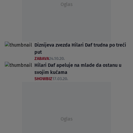
Oglas
Diznijeva zvezda Hilari Daf trudna po treći
put
ZABAVA
24.10.20.
Hilari Daf apeluje na mlade da ostanu u
svojim kućama
SHOWBIZ
17.03.20.
Oglas