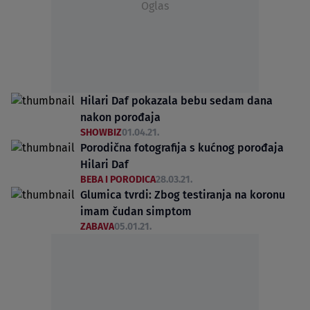
Oglas
Hilari Daf pokazala bebu sedam dana
nakon porođaja
SHOWBIZ
01.04.21.
Porodična fotografija s kućnog porođaja
Hilari Daf
BEBA I PORODICA
28.03.21.
Glumica tvrdi: Zbog testiranja na koronu
imam čudan simptom
ZABAVA
05.01.21.