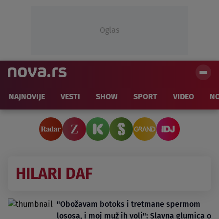
Oglas
NAJNOVIJE
VESTI
SHOW
SPORT
VIDEO
NO
HILARI DAF
"Obožavam botoks i tretmane spermom
lososa, i moj muž ih voli": Slavna glumica o