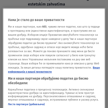
estetskim zahvatima
SHOWBIZ
17.07.
Hilari Daf u suzama progovorila o
Нама је стало до ваше приватности
porodičnim problemima: "Moja sestra i ja
ne razgovaramo"
Ми и наши партнери, њих
603
, чувамо личне податке, као што су подаци
о прегледању или јединствени идентификатори, и приступамо им на
SHOWBIZ
10.03.
вашем уређају. Избором опције Прихватам омогућићете технологије за
праћење које подржавају сврхе наведене у делу "ми и наши партнери
обрађујемо податке да бисмо пружили". Ако онемогућите технологије за
праћење, одређени садржај и огласи које видите можда неће бити
релевантни за вас. Можете да поново прикажете овај мени да бисте
променили своје изборе или повукли сагласност у било ком тренутку
кликом на линк Управљање жељеним поставкама на дну ове веб
странице. Ваши избори ће се примењивати како је описано у делу: Wеб
Oglas
локација. За више детаља погледајте нашу политику приватности.
Више
информација о вашој приватности
Ми и наши партнери обрађујемо податке да бисмо
обезбедили:
Коришћење података о прецизној геолокацији. Активно скенирање
карактеристика уређаја за идентификацију. Чување и/или приступ
информацијама на уређају. Персонализовано оглашавање и садржај,
"Bila sam zaista tužna": Hilari Daf
мерење оглашавања и садржаја, истраживање публике и развој услуга.
reagovala na tekst svoje koleginice o
Листа партнера (добављача)