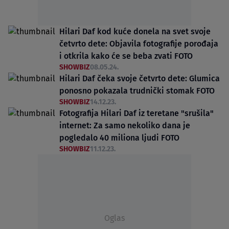
Hilari Daf kod kuće donela na svet svoje
četvrto dete: Objavila fotografije porođaja
i otkrila kako će se beba zvati FOTO
SHOWBIZ
08.05.24.
Hilari Daf čeka svoje četvrto dete: Glumica
ponosno pokazala trudnički stomak FOTO
SHOWBIZ
14.12.23.
Fotografija Hilari Daf iz teretane "srušila"
internet: Za samo nekoliko dana je
pogledalo 40 miliona ljudi FOTO
SHOWBIZ
11.12.23.
Oglas