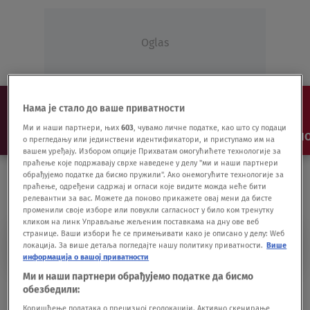
Oglas
Нама је стало до ваше приватности
Ми и наши партнери, њих
603
, чувамо личне податке, као што су подаци
NAJNOVIJE
VESTI
SHOW
SPORT
VIDEO
NO
о прегледању или јединствени идентификатори, и приступамо им на
вашем уређају. Избором опције Прихватам омогућићете технологије за
праћење које подржавају сврхе наведене у делу "ми и наши партнери
обрађујемо податке да бисмо пружили". Ако онемогућите технологије за
праћење, одређени садржај и огласи које видите можда неће бити
релевантни за вас. Можете да поново прикажете овај мени да бисте
променили своје изборе или повукли сагласност у било ком тренутку
кликом на линк Управљање жељеним поставкама на дну ове веб
странице. Ваши избори ће се примењивати како је описано у делу: Wеб
GO4YOU
локација. За више детаља погледајте нашу политику приватности.
Више
информација о вашој приватности
Ми и наши партнери обрађујемо податке да бисмо
GSS Media povezana sa Telekomom,
обезбедили:
ilegalno emitovala program
Коришћење података о прецизној геолокацији. Активно скенирање