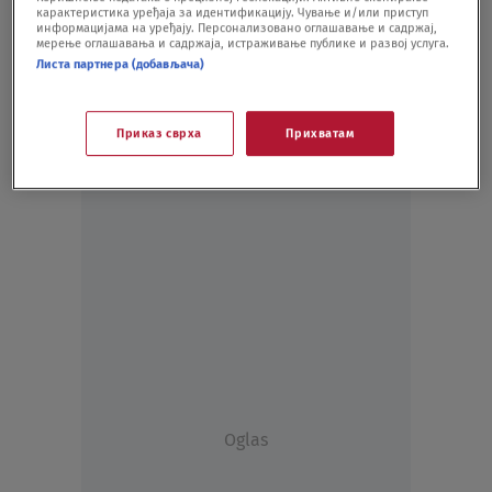
карактеристика уређаја за идентификацију. Чување и/или приступ
BIZNIS
16.06.20.
информацијама на уређају. Персонализовано оглашавање и садржај,
мерење оглашавања и садржаја, истраживање публике и развој услуга.
Листа партнера (добављача)
Приказ сврха
Прихватам
Oglas
Oglas