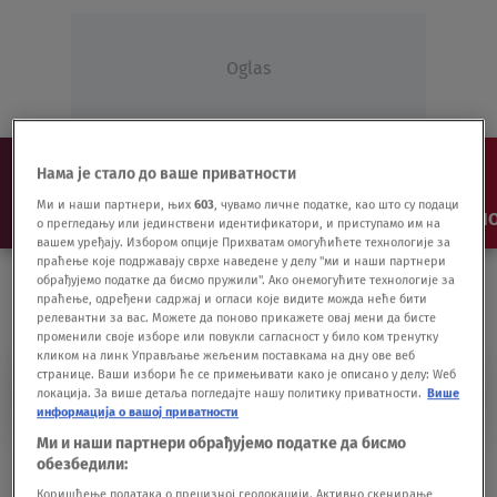
Oglas
Нама је стало до ваше приватности
Ми и наши партнери, њих
603
, чувамо личне податке, као што су подаци
NAJNOVIJE
VESTI
SHOW
SPORT
VIDEO
NO
о прегледању или јединствени идентификатори, и приступамо им на
вашем уређају. Избором опције Прихватам омогућићете технологије за
праћење које подржавају сврхе наведене у делу "ми и наши партнери
обрађујемо податке да бисмо пружили". Ако онемогућите технологије за
праћење, одређени садржај и огласи које видите можда неће бити
релевантни за вас. Можете да поново прикажете овај мени да бисте
променили своје изборе или повукли сагласност у било ком тренутку
кликом на линк Управљање жељеним поставкама на дну ове веб
странице. Ваши избори ће се примењивати како је описано у делу: Wеб
GLAGOLJICA
локација. За више детаља погледајте нашу политику приватности.
Више
информација о вашој приватности
Ми и наши партнери обрађујемо податке да бисмо
Odlučeno koji će motivi biti na hrvatskim
обезбедили:
kovanicama evra
Коришћење података о прецизној геолокацији. Активно скенирање