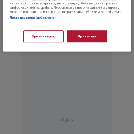
карактеристика уређаја за идентификацију. Чување и/или приступ
SVET
28.07.21.
информацијама на уређају. Персонализовано оглашавање и садржај,
мерење оглашавања и садржаја, истраживање публике и развој услуга.
Листа партнера (добављача)
Приказ сврха
Прихватам
Oglas
Oglas