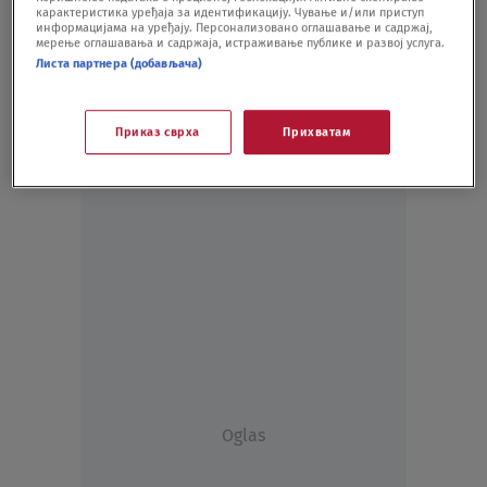
карактеристика уређаја за идентификацију. Чување и/или приступ
EMISIJE
22.12.20.
информацијама на уређају. Персонализовано оглашавање и садржај,
мерење оглашавања и садржаја, истраживање публике и развој услуга.
Листа партнера (добављача)
Приказ сврха
Прихватам
Oglas
Oglas