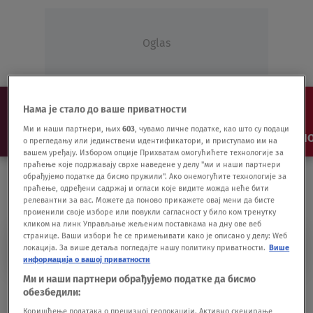
Oglas
Нама је стало до ваше приватности
Ми и наши партнери, њих
603
, чувамо личне податке, као што су подаци
NAJNOVIJE
VESTI
SHOW
SPORT
VIDEO
NO
о прегледању или јединствени идентификатори, и приступамо им на
вашем уређају. Избором опције Прихватам омогућићете технологије за
праћење које подржавају сврхе наведене у делу "ми и наши партнери
обрађујемо податке да бисмо пружили". Ако онемогућите технологије за
праћење, одређени садржај и огласи које видите можда неће бити
релевантни за вас. Можете да поново прикажете овај мени да бисте
променили своје изборе или повукли сагласност у било ком тренутку
кликом на линк Управљање жељеним поставкама на дну ове веб
странице. Ваши избори ће се примењивати како је описано у делу: Wеб
FRITATA
локација. За више детаља погледајте нашу политику приватности.
Више
информација о вашој приватности
Ми и наши партнери обрађујемо податке да бисмо
Domaćinske Priče - Fritata di pasta -
обезбедили:
22.12.2020.
Коришћење података о прецизној геолокацији. Активно скенирање