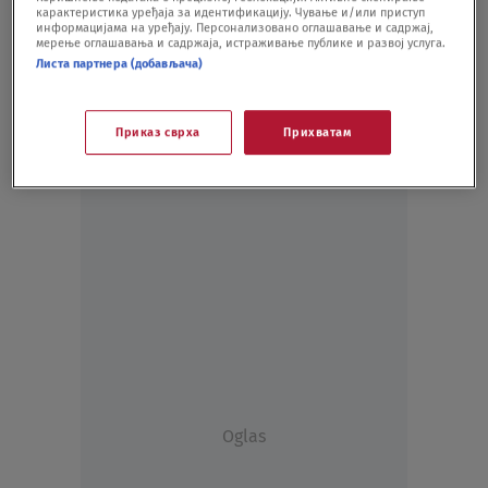
карактеристика уређаја за идентификацију. Чување и/или приступ
KARIKATURA DANA
10.07.21.
информацијама на уређају. Персонализовано оглашавање и садржај,
мерење оглашавања и садржаја, истраживање публике и развој услуга.
Листа партнера (добављача)
Приказ сврха
Прихватам
Oglas
Oglas