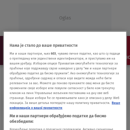
Oglas
Нама је стало до ваше приватности
Ми и наши партнери, њих
603
, чувамо личне податке, као што су подаци
NAJNOVIJE
VESTI
SHOW
SPORT
VIDEO
NO
о прегледању или јединствени идентификатори, и приступамо им на
вашем уређају. Избором опције Прихватам омогућићете технологије за
праћење које подржавају сврхе наведене у делу "ми и наши партнери
обрађујемо податке да бисмо пружили". Ако онемогућите технологије за
праћење, одређени садржај и огласи које видите можда неће бити
релевантни за вас. Можете да поново прикажете овај мени да бисте
променили своје изборе или повукли сагласност у било ком тренутку
кликом на линк Управљање жељеним поставкама на дну ове веб
странице. Ваши избори ће се примењивати како је описано у делу: Wеб
FOTOSEŠN
локација. За више детаља погледајте нашу политику приватности.
Више
информација о вашој приватности
Ми и наши партнери обрађујемо податке да бисмо
Crta i piše Dušan Petričić: Fotosešn
обезбедили:
gospođe ministarke
Коришћење података о прецизној геолокацији. Активно скенирање