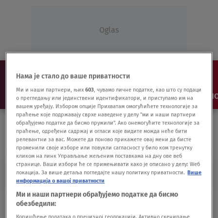
Oglas
Нама је стало до ваше приватности
Ми и наши партнери, њих
603
, чувамо личне податке, као што су подаци
NAJNOVIJE
VESTI
SHOW
SPORT
VIDEO
NO
о прегледању или јединствени идентификатори, и приступамо им на
вашем уређају. Избором опције Прихватам омогућићете технологије за
праћење које подржавају сврхе наведене у делу "ми и наши партнери
обрађујемо податке да бисмо пружили". Ако онемогућите технологије за
праћење, одређени садржај и огласи које видите можда неће бити
релевантни за вас. Можете да поново прикажете овај мени да бисте
променили своје изборе или повукли сагласност у било ком тренутку
кликом на линк Управљање жељеним поставкама на дну ове веб
странице. Ваши избори ће се примењивати како је описано у делу: Wеб
FONDA ZA RAZVOJ
локација. За више детаља погледајте нашу политику приватности.
Више
информација о вашој приватности
Ми и наши партнери обрађујемо податке да бисмо
Krediti Fonda za razvoj dinarski, 12 meseci
обезбедили:
grejs, 1% kamata
Коришћење података о прецизној геолокацији. Активно скенирање