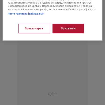
карактеристика уређаја за идентификацију. Чување и/или приступ
BIZNIS
10.04.20.
информацијама на уређају. Персонализовано оглашавање и садржај,
мерење оглашавања и садржаја, истраживање публике и развој услуга.
Листа партнера (добављача)
Приказ сврха
Прихватам
Oglas
Oglas