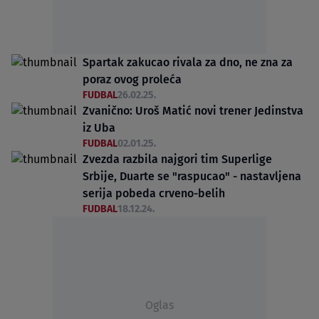
Spartak zakucao rivala za dno, ne zna za
poraz ovog proleća
FUDBAL
26.02.25.
Zvanično: Uroš Matić novi trener Jedinstva
iz Uba
FUDBAL
02.01.25.
Zvezda razbila najgori tim Superlige
Srbije, Duarte se "raspucao" - nastavljena
serija pobeda crveno-belih
FUDBAL
18.12.24.
Oglas