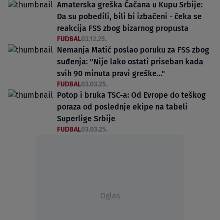
Amaterska greška Čačana u Kupu Srbije:
Da su pobedili, bili bi izbačeni - čeka se
reakcija FSS zbog bizarnog propusta
FUDBAL
03.12.25.
Nemanja Matić poslao poruku za FSS zbog
suđenja: "Nije lako ostati priseban kada
svih 90 minuta pravi greške..."
FUDBAL
03.03.25.
Potop i bruka TSC-a: Od Evrope do teškog
poraza od poslednje ekipe na tabeli
Superlige Srbije
FUDBAL
03.03.25.
Oglas