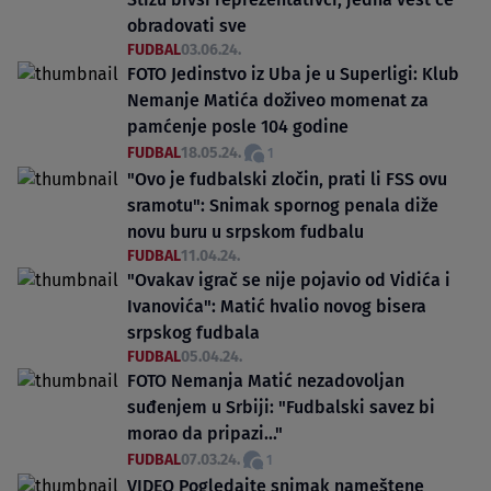
obradovati sve
FUDBAL
03.06.24.
FOTO Jedinstvo iz Uba je u Superligi: Klub
Nemanje Matića doživeo momenat za
pamćenje posle 104 godine
FUDBAL
18.05.24.
1
"Ovo je fudbalski zločin, prati li FSS ovu
sramotu": Snimak spornog penala diže
novu buru u srpskom fudbalu
FUDBAL
11.04.24.
"Ovakav igrač se nije pojavio od Vidića i
Ivanovića": Matić hvalio novog bisera
srpskog fudbala
FUDBAL
05.04.24.
FOTO Nemanja Matić nezadovoljan
suđenjem u Srbiji: "Fudbalski savez bi
morao da pripazi..."
FUDBAL
07.03.24.
1
VIDEO Pogledajte snimak nameštene