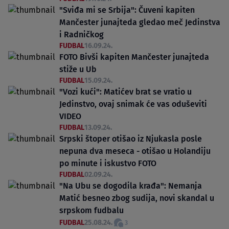
"Sviđa mi se Srbija": Čuveni kapiten
Mančester junajteda gledao meč Jedinstva
i Radničkog
FUDBAL
16.09.24.
FOTO Bivši kapiten Mančester junajteda
stiže u Ub
FUDBAL
15.09.24.
"Vozi kući": Matićev brat se vratio u
Jedinstvo, ovaj snimak će vas oduševiti
VIDEO
FUDBAL
13.09.24.
Srpski štoper otišao iz Njukasla posle
nepuna dva meseca - otišao u Holandiju
po minute i iskustvo FOTO
FUDBAL
02.09.24.
"Na Ubu se dogodila krađa": Nemanja
Matić besneo zbog sudija, novi skandal u
srpskom fudbalu
FUDBAL
25.08.24.
3