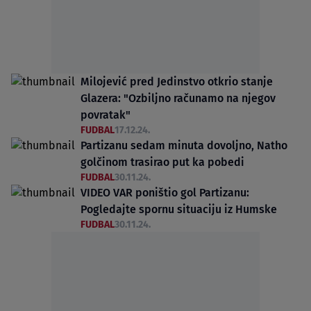
Milojević pred Jedinstvo otkrio stanje
Glazera: "Ozbiljno računamo na njegov
povratak"
FUDBAL
17.12.24.
Partizanu sedam minuta dovoljno, Natho
golčinom trasirao put ka pobedi
FUDBAL
30.11.24.
VIDEO VAR poništio gol Partizanu:
Pogledajte spornu situaciju iz Humske
FUDBAL
30.11.24.