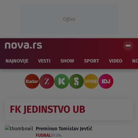
Oglas
NAJNOVIJE
VESTI
SHOW
SPORT
VIDEO
NO
FK JEDINSTVO UB
Preminuo Tomislav Jevtić
FUDBAL
07.04.