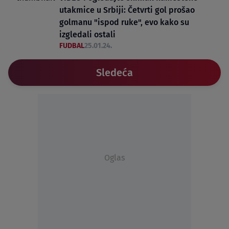
utakmice u Srbiji: Četvrti gol prošao
golmanu "ispod ruke", evo kako su
izgledali ostali
FUDBAL
25.01.24.
Sledeća
Oglas