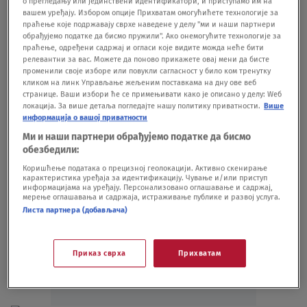
о прегледању или јединствени идентификатори, и приступамо им на
вашем уређају. Избором опције Прихватам омогућићете технологије за
crveni karton i gol u nadoknadi - Zemun
праћење које подржавају сврхе наведене у делу "ми и наши партнери
prokockao pobedu, Jedinstvo u polufinalu
обрађујемо податке да бисмо пружили". Ако онемогућите технологије за
FUDBAL
04.03.
праћење, одређени садржај и огласи које видите можда неће бити
релевантни за вас. Можете да поново прикажете овај мени да бисте
"Ub iznedrio, svet zapamtio - neke priče
променили своје изборе или повукли сагласност у било ком тренутку
ne počinju pod reflektorima": Bivši srpski
кликом на линк Управљање жељеним поставкама на дну ове веб
странице. Ваши избори ће се примењивати како је описано у делу: Wеб
reprezentativac završio karijeru, emotivna
локација. За више детаља погледајте нашу политику приватности.
Више
poruka govori sve VIDEO
информација о вашој приватности
FUDBAL
03.03.
Ми и наши партнери обрађујемо податке да бисмо
обезбедили:
Коришћење података о прецизној геолокацији. Активно скенирање
карактеристика уређаја за идентификацију. Чување и/или приступ
информацијама на уређају. Персонализовано оглашавање и садржај,
мерење оглашавања и садржаја, истраживање публике и развој услуга.
Листа партнера (добављача)
Oglas
Приказ сврха
Прихватам