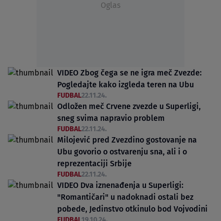
Oglas
VIDEO Zbog čega se ne igra meč Zvezde:
Pogledajte kako izgleda teren na Ubu
FUDBAL
22.11.24.
Odložen meč Crvene zvezde u Superligi,
sneg svima napravio problem
FUDBAL
22.11.24.
Milojević pred Zvezdino gostovanje na
Ubu govorio o ostvarenju sna, ali i o
reprezentaciji Srbije
FUDBAL
22.11.24.
VIDEO Dva iznenađenja u Superligi:
"Romantičari" u nadoknadi ostali bez
pobede, Jedinstvo otkinulo bod Vojvodini
FUDBAL
19.10.24.