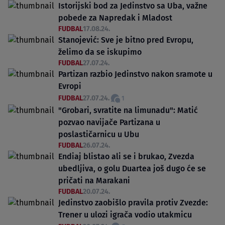
Istorijski bod za Jedinstvo sa Uba, važne
pobede za Napredak i Mladost
FUDBAL
17.08.24.
Stanojević: Sve je bitno pred Evropu,
želimo da se iskupimo
FUDBAL
27.07.24.
Partizan razbio Jedinstvo nakon sramote u
Evropi
FUDBAL
27.07.24.
1
"Grobari, svratite na limunadu": Matić
pozvao navijače Partizana u
poslastičarnicu u Ubu
FUDBAL
26.07.24.
Endiaj blistao ali se i brukao, Zvezda
ubedljiva, o golu Duartea još dugo će se
pričati na Marakani
FUDBAL
20.07.24.
Jedinstvo zaobišlo pravila protiv Zvezde:
Trener u ulozi igrača vodio utakmicu