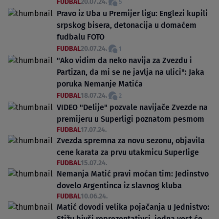
FUDBAL
20.07.24.
5
Pravo iz Uba u Premijer ligu: Englezi kupili
srpskog bisera, detonacija u domaćem
fudbalu FOTO
FUDBAL
20.07.24.
1
"Ako vidim da neko navija za Zvezdu i
Partizan, da mi se ne javlja na ulici": Jaka
poruka Nemanje Matića
FUDBAL
18.07.24.
2
VIDEO "Delije" pozvale navijače Zvezde na
premijeru u Superligi poznatom pesmom
FUDBAL
17.07.24.
Zvezda spremna za novu sezonu, objavila
cene karata za prvu utakmicu Superlige
FUDBAL
15.07.24.
Nemanja Matić pravi moćan tim: Jedinstvo
dovelo Argentinca iz slavnog kluba
FUDBAL
10.06.24.
Matić dovodi velika pojačanja u Jednistvo:
Stižu bivši reprezentativci, jedna vest će