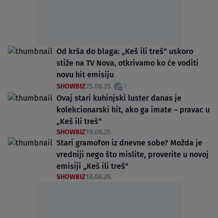
Od krša do blaga: „Keš ili treš“ uskoro
stiže na TV Nova, otkrivamo ko će voditi
novu hit emisiju
SHOWBIZ
25.08.25.
1
Ovaj stari kuhinjski luster danas je
kolekcionarski hit, ako ga imate – pravac u
„Keš ili treš“
SHOWBIZ
19.08.25.
Stari gramofon iz dnevne sobe? Možda je
vredniji nego što mislite, proverite u novoj
emisiji „Keš ili treš“
SHOWBIZ
18.08.25.