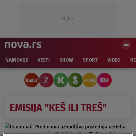
Oglas
NAJNOVIJE
VESTI
SHOW
SPORT
VIDEO
NO
EMISIJA "KEŠ ILI TREŠ"
Pred nama uzbudljiva poslednja nedelja
emisije „Keš ili treš“ na TV Nova: 1. januara