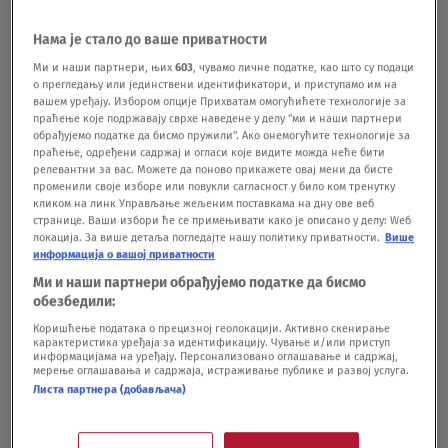
ne propustite specijalno praznično izdanje
Нама је стало до ваше приватности
SHOWBIZ
29.12.25.
Skriveno blago ili samo starudija iz
Ми и наши партнери, њих
603
, чувамо личне податке, као што су подаци
podruma? Nova hit emisija „Keš ili treš“
о прегледању или јединствени идентификатори, и приступамо им на
вашем уређају. Избором опције Прихватам омогућићете технологије за
počinje 22. septembra na TV Nova
праћење које подржавају сврхе наведене у делу "ми и наши партнери
SHOWBIZ
11.09.25.
обрађујемо податке да бисмо пружили". Ако онемогућите технологије за
праћење, одређени садржај и огласи које видите можда неће бити
релевантни за вас. Можете да поново прикажете овај мени да бисте
променили своје изборе или повукли сагласност у било ком тренутку
кликом на линк Управљање жељеним поставкама на дну ове веб
странице. Ваши избори ће се примењивати како је описано у делу: Wеб
локација. За више детаља погледајте нашу политику приватности.
Више
информација о вашој приватности
Oglas
Ми и наши партнери обрађујемо податке да бисмо
обезбедили:
Коришћење података о прецизној геолокацији. Активно скенирање
карактеристика уређаја за идентификацију. Чување и/или приступ
информацијама на уређају. Персонализовано оглашавање и садржај,
мерење оглашавања и садржаја, истраживање публике и развој услуга.
Листа партнера (добављача)
Od njegove procene zavisiće da li kući
odlazite s kešom: Kolekcionar Jovan