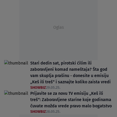
Oglas
Stari dedin sat, pirotski ćilim ili
zaboravljeni komad nameštaja? Šta god
vam skuplja prašinu - donesite u emisiju
„Keš ili treš“ i saznajte koliko zaista vredi
SHOWBIZ
29.05.25.
Prijavite se za novu TV emisiju „Keš ili
treš“: Zaboravljene starine koje godinama
čuvate možda vrede pravo malo bogatstvo
SHOWBIZ
28.05.25.