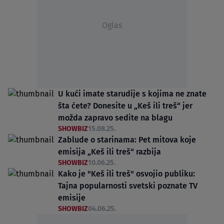
Oglas
U kući imate starudije s kojima ne znate
šta ćete? Donesite u „Keš ili treš“ jer
možda zapravo sedite na blagu
SHOWBIZ
15.08.25.
Zablude o starinama: Pet mitova koje
emisija „Keš ili treš“ razbija
SHOWBIZ
10.06.25.
Kako je "Keš ili treš" osvojio publiku:
Tajna popularnosti svetski poznate TV
emisije
SHOWBIZ
04.06.25.