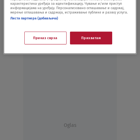
карактеристика уређаја за идентификацију. Чување и/или приступ
TENIS
07.03.20.
информацијама на уређају. Персонализовано оглашавање и садржај,
мерење оглашавања и садржаја, истраживање публике и развој услуга.
Листа партнера (добављача)
Приказ сврха
Прихватам
Oglas
Oglas