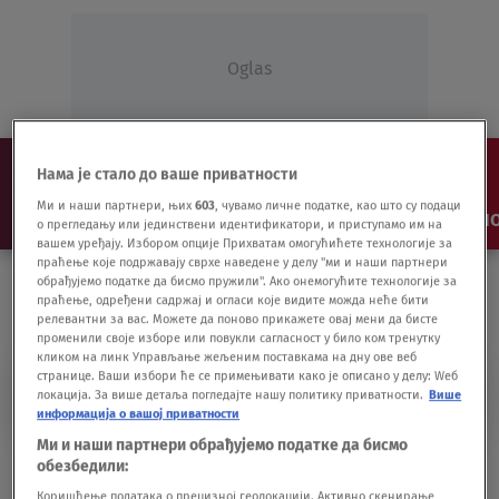
Oglas
Нама је стало до ваше приватности
Ми и наши партнери, њих
603
, чувамо личне податке, као што су подаци
NAJNOVIJE
VESTI
SHOW
SPORT
VIDEO
NO
о прегледању или јединствени идентификатори, и приступамо им на
вашем уређају. Избором опције Прихватам омогућићете технологије за
праћење које подржавају сврхе наведене у делу "ми и наши партнери
обрађујемо податке да бисмо пружили". Ако онемогућите технологије за
праћење, одређени садржај и огласи које видите можда неће бити
релевантни за вас. Можете да поново прикажете овај мени да бисте
променили своје изборе или повукли сагласност у било ком тренутку
кликом на линк Управљање жељеним поставкама на дну ове веб
странице. Ваши избори ће се примењивати како је описано у делу: Wеб
EMILIO GOMEZ
локација. За више детаља погледајте нашу политику приватности.
Више
информација о вашој приватности
Ми и наши партнери обрађујемо податке да бисмо
Hrvati u vođstvu, Ekvador na finalnom
обезбедили:
turniru Dejvis kupa
Коришћење података о прецизној геолокацији. Активно скенирање