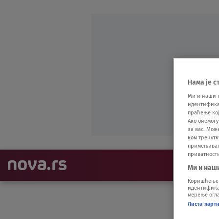
Нама је с
Ми и наши 
идентификат
праћење кој
Ако онемогу
за вас. Мож
ком тренутк
примењивати
приватност
NAJNOVIJE
Ми и наш
Коришћење п
идентификац
мерење огла
Листа парт