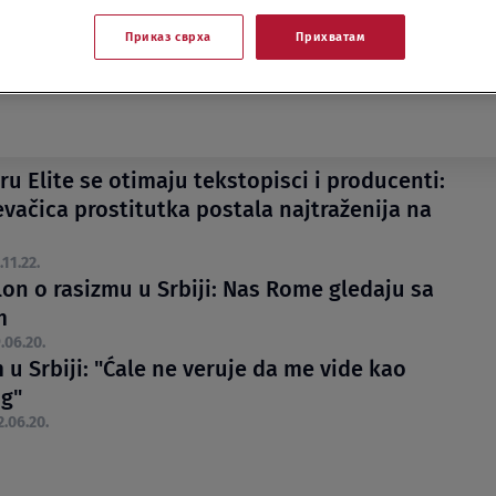
Приказ сврха
Прихватам
ru Elite se otimaju tekstopisci i producenti:
evačica prostitutka postala najtraženija na
.11.22.
lon o rasizmu u Srbiji: Nas Rome gledaju sa
m
.06.20.
 u Srbiji: "Ćale ne veruje da me vide kao
g"
2.06.20.