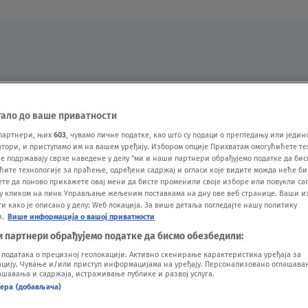
Oglas
тало до ваше приватности
партнери, њих
603
, чувамо личне податке, као што су подаци о прегледању или једин
ори, и приступамо им на вашем уређају. Избором опције Прихватам омогућићете те
е подржавају сврхе наведене у делу "ми и наши партнери обрађујемо податке да бис
ћите технологије за праћење, одређени садржај и огласи које видите можда неће б
ете да поново прикажете овај мени да бисте променили своје изборе или повукли саг
у кликом на линк Управљање жељеним поставкама на дну ове веб странице. Ваши и
 како је описано у делу: Wеб локација. За више детаља погледајте нашу политику
и.
Више информација о вашој приватности
VESTI
SHOW
SPORT
VIDEO
NOVA BAZA
и партнери обрађујемо податке да бисмо обезбедили:
одатака о прецизној геолокацији. Активно скенирање карактеристика уређаја за
ију. Чување и/или приступ информацијама на уређају. Персонализовано оглашавањ
шавања и садржаја, истраживање публике и развој услуга.
нера (добављача)