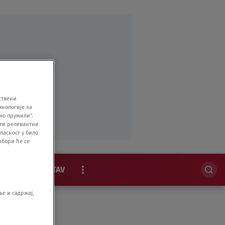
ствени
хнологије за
мо пружили".
ити релевантни
ласност у било
збори ће се
MAGAZIN
STAV
EKSKLUZIVNO
е и садржај,