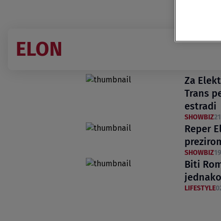
ELON
Za Elekt
Trans p
estradi
SHOWBIZ
21
Reper E
preziro
SHOWBIZ
19
Biti Rom
jednako
LIFESTYLE
0