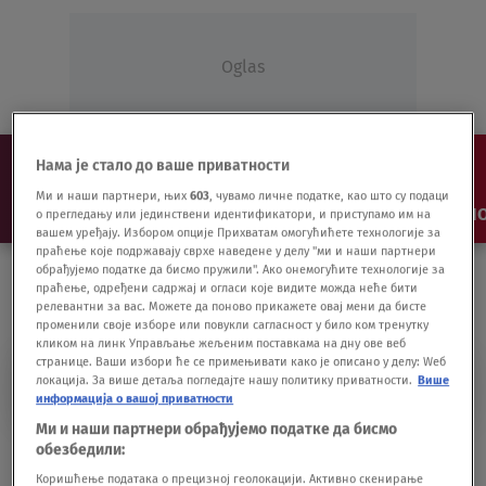
Oglas
Нама је стало до ваше приватности
Ми и наши партнери, њих
603
, чувамо личне податке, као што су подаци
NAJNOVIJE
VESTI
SHOW
SPORT
VIDEO
NO
о прегледању или јединствени идентификатори, и приступамо им на
вашем уређају. Избором опције Прихватам омогућићете технологије за
праћење које подржавају сврхе наведене у делу "ми и наши партнери
обрађујемо податке да бисмо пружили". Ако онемогућите технологије за
праћење, одређени садржај и огласи које видите можда неће бити
релевантни за вас. Можете да поново прикажете овај мени да бисте
променили своје изборе или повукли сагласност у било ком тренутку
кликом на линк Управљање жељеним поставкама на дну ове веб
странице. Ваши избори ће се примењивати како је описано у делу: Wеб
ELIO DI RUPO
локација. За више детаља погледајте нашу политику приватности.
Више
информација о вашој приватности
Ми и наши партнери обрађујемо податке да бисмо
обезбедили:
Belgijanci spremni za trku F1 bez navijača
SPORT - OSTALO
15.05.20.
Коришћење података о прецизној геолокацији. Активно скенирање