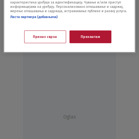
карактеристика уређаја за идентификацију. Чување и/или приступ
информацијама на уређају. Персонализовано оглашавање и садржај,
мерење оглашавања и садржаја, истраживање публике и развој услуга.
Листа партнера (добављача)
Приказ сврха
Прихватам
Oglas
Oglas