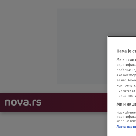
Нама је с
Ми и наши 
идентификат
праћење кој
Ако онемогу
за вас. Мож
ком тренутк
примењивати
приватност
NAJNOVIJE
Ми и наш
Коришћење п
идентификац
мерење огла
Листа парт