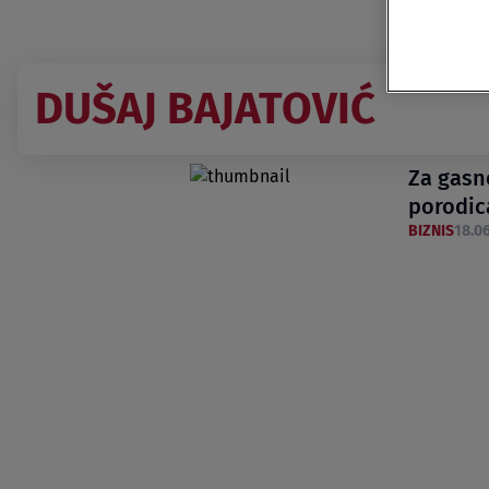
DUŠAJ BAJATOVIĆ
Za gasne
porodic
BIZNIS
18.06