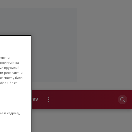
ствени
хнологије за
мо пружили".
ити релевантни
ласност у било
збори ће се
MAGAZIN
STAV
EKSKLUZIVNO
е и садржај,