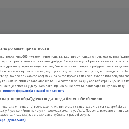
Oglas
тало до ваше приватности
партнери, њих
603
, чувамо личне податке, као што су подаци о прегледању или једин
ори, и приступамо им на вашем уређају. Избором опције Прихватам омогућићете те
е подржавају сврхе наведене у делу "ми и наши партнери обрађујемо податке да бис
ћите технологије за праћење, одређени садржај и огласи које видите можда неће б
ете да поново прикажете овај мени да бисте променили своје изборе или повукли саг
у кликом на линк Управљање жељеним поставкама на дну ове веб странице. Ваши и
 како је описано у делу: Wеб локација. За више детаља погледајте нашу политику
и.
Више информација о вашој приватности
VESTI
SHOW
SPORT
VIDEO
NOVA BAZA
и партнери обрађујемо податке да бисмо обезбедили:
одатака о прецизној геолокацији. Активно скенирање карактеристика уређаја за
ију. Чување и/или приступ информацијама на уређају. Персонализовано оглашавањ
шавања и садржаја, истраживање публике и развој услуга.
нера (добављача)