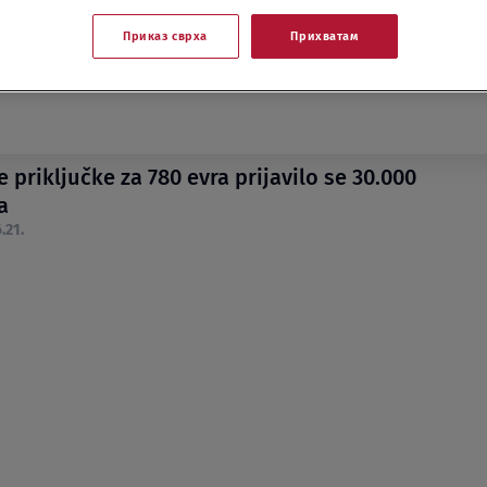
Приказ сврха
Прихватам
 priključke za 780 evra prijavilo se 30.000
a
.21.