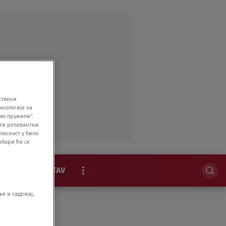
ствени
хнологије за
мо пружили".
ити релевантни
ласност у било
збори ће се
MAGAZIN
STAV
EKSKLUZIVNO
е и садржај,