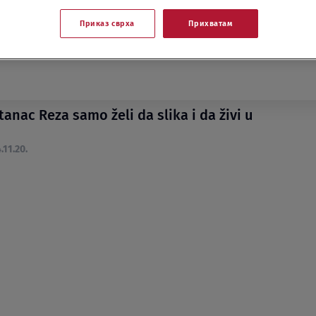
Приказ сврха
Прихватам
anac Reza samo želi da slika i da živi u
.11.20.