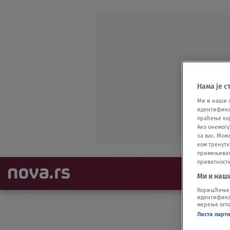
Нама је с
Ми и наши 
идентификат
праћење кој
Ако онемогу
за вас. Мож
ком тренутк
примењивати
приватност
NAJNOVIJE
Ми и наш
Коришћење п
идентификац
мерење огла
Листа парт