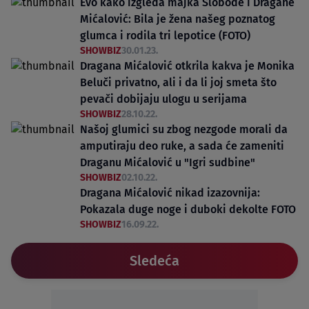
Evo kako izgleda majka Slobode i Dragane
Mićalović: Bila je žena našeg poznatog
glumca i rodila tri lepotice (FOTO)
SHOWBIZ
30.01.23.
Dragana Mićalović otkrila kakva je Monika
Beluči privatno, ali i da li joj smeta što
pevači dobijaju ulogu u serijama
SHOWBIZ
28.10.22.
Našoj glumici su zbog nezgode morali da
amputiraju deo ruke, a sada će zameniti
Draganu Mićalović u "Igri sudbine"
SHOWBIZ
02.10.22.
Dragana Mićalović nikad izazovnija:
Pokazala duge noge i duboki dekolte FOTO
SHOWBIZ
16.09.22.
Sledeća