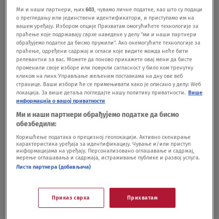
SHOWBIZ
03.03.
1
Ми и наши партнери, њих
603
, чувамо личне податке, као што су подаци
"Ja ću te čuvati zauvek": Dragana Mićalović
о прегледању или јединствени идентификатори, и приступамо им на
poslala cveće Milici Pavlović u hotelsku
вашем уређају. Избором опције Прихватам омогућићете технологије за
праћење које подржавају сврхе наведене у делу "ми и наши партнери
sobu i uputila joj dirljive reči FOTO
обрађујемо податке да бисмо пружили". Ако онемогућите технологије за
SHOWBIZ
26.12.25.
праћење, одређени садржај и огласи које видите можда неће бити
"Moje lice je moje oruđe, dosta ulažem u
релевантни за вас. Можете да поново прикажете овај мени да бисте
променили своје изборе или повукли сагласност у било ком тренутку
kozmetiku": Dragana Mićalović o
кликом на линк Управљање жељеним поставкама на дну ове веб
negovanju – "Ako nemate adekvatnu negu,
странице. Ваши избори ће се примењивати како је описано у делу: Wеб
bolje se umijte sapunom"
локација. За више детаља погледајте нашу политику приватности.
Више
информација о вашој приватности
SHOWBIZ
12.11.25.
Ми и наши партнери обрађујемо податке да бисмо
обезбедили:
Коришћење података о прецизној геолокацији. Активно скенирање
карактеристика уређаја за идентификацију. Чување и/или приступ
информацијама на уређају. Персонализовано оглашавање и садржај,
мерење оглашавања и садржаја, истраживање публике и развој услуга.
Листа партнера (добављача)
Oglas
Приказ сврха
Прихватам