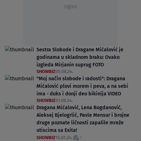
Oglas
Sestra Slobode i Dragane Mićalović je
godinama u skladnom braku: Ovako
izgleda Mirjanin suprug FOTO
SHOWBIZ
05.08.24.
"Moj način slobode i radosti": Dragana
Mićalović plovi morem i peva, a na sebi
ima - duks i donji deo bikinija VIDEO
SHOWBIZ
01.08.24.
Dragana Mićalović, Lena Bogdanović,
Aleksej Bjelogrlić, Pavle Mensur i brojne
druge poznate ličnosti zapalile mreže
utiscima sa Exita!
SHOWBIZ
15.07.24.
1