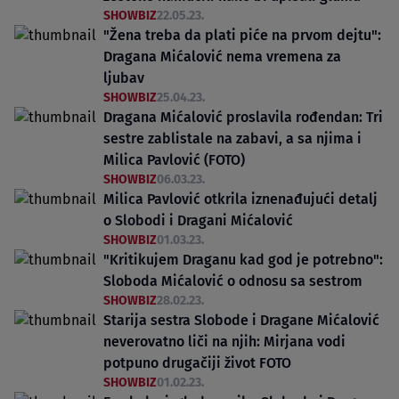
SHOWBIZ
22.05.23.
"Žena treba da plati piće na prvom dejtu":
Dragana Mićalović nema vremena za
ljubav
SHOWBIZ
25.04.23.
Dragana Mićalović proslavila rođendan: Tri
sestre zablistale na zabavi, a sa njima i
Milica Pavlović (FOTO)
SHOWBIZ
06.03.23.
Milica Pavlović otkrila iznenađujući detalj
o Slobodi i Dragani Mićalović
SHOWBIZ
01.03.23.
"Kritikujem Draganu kad god je potrebno":
Sloboda Mićalović o odnosu sa sestrom
SHOWBIZ
28.02.23.
Starija sestra Slobode i Dragane Mićalović
neverovatno liči na njih: Mirjana vodi
potpuno drugačiji život FOTO
SHOWBIZ
01.02.23.