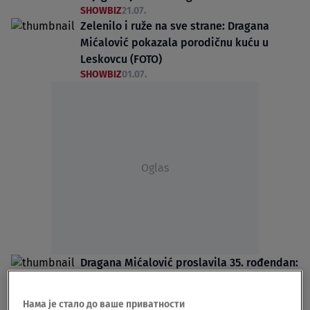
SHOWBIZ
21.07.
Zelenilo i ruže na sve strane: Dragana
Mićalović pokazala porodičnu kuću u
Leskovcu (FOTO)
SHOWBIZ
01.07.
Oglas
Dragana Mićalović proslavila 35. rođendan:
Ovaj pevač je bio posebno iznenađenje
(FOTO)
Нама је стало до ваше приватности