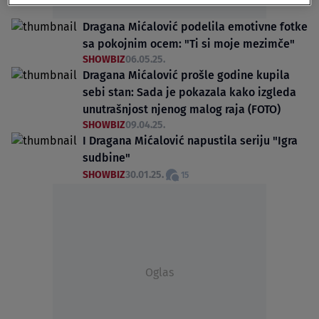
Dragana Mićalović podelila emotivne fotke
sa pokojnim ocem: "Ti si moje mezimče"
SHOWBIZ
06.05.25.
Dragana Mićalović prošle godine kupila
sebi stan: Sada je pokazala kako izgleda
unutrašnjost njenog malog raja (FOTO)
SHOWBIZ
09.04.25.
I Dragana Mićalović napustila seriju "Igra
sudbine"
SHOWBIZ
30.01.25.
15
Oglas