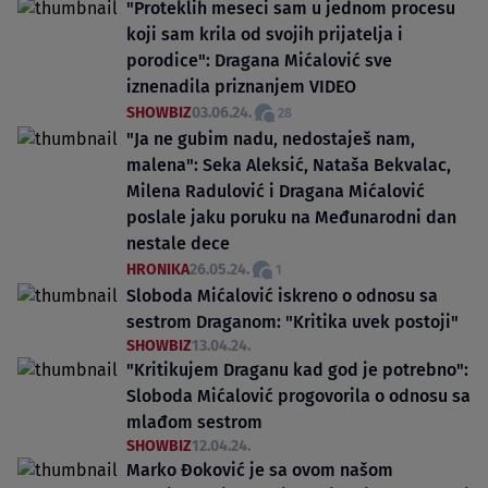
"Proteklih meseci sam u jednom procesu
koji sam krila od svojih prijatelja i
porodice": Dragana Mićalović sve
iznenadila priznanjem VIDEO
SHOWBIZ
03.06.24.
28
"Ja ne gubim nadu, nedostaješ nam,
malena": Seka Aleksić, Nataša Bekvalac,
Milena Radulović i Dragana Mićalović
poslale jaku poruku na Međunarodni dan
nestale dece
HRONIKA
26.05.24.
1
Sloboda Mićalović iskreno o odnosu sa
sestrom Draganom: "Kritika uvek postoji"
SHOWBIZ
13.04.24.
"Kritikujem Draganu kad god je potrebno":
Sloboda Mićalović progovorila o odnosu sa
mlađom sestrom
SHOWBIZ
12.04.24.
Marko Đoković je sa ovom našom