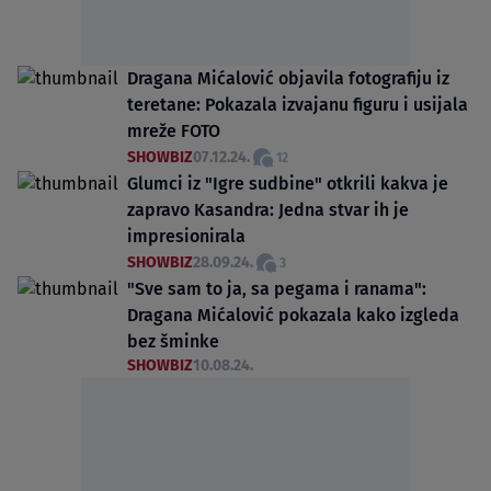
Dragana Mićalović objavila fotografiju iz
teretane: Pokazala izvajanu figuru i usijala
mreže FOTO
SHOWBIZ
07.12.24.
12
Glumci iz "Igre sudbine" otkrili kakva je
zapravo Kasandra: Jedna stvar ih je
impresionirala
SHOWBIZ
28.09.24.
3
"Sve sam to ja, sa pegama i ranama":
Dragana Mićalović pokazala kako izgleda
bez šminke
SHOWBIZ
10.08.24.