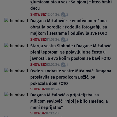
glumicom bio u vezi: Sa njom je hteo brak i
decu
SHOWBIZ
12.04.24.
2
Dragana Mićalović se emotivnim rečima
obratila porodici: Podelila fotografiju sa
majkom i sestrama i oduševila sve FOTO
SHOWBIZ
01.03.24.
2
Starija sestra Slobode i Dragane Mićalović
pleni lepotom: Ne pojavljuje se često u
javnosti, a evo kojim poslom se bavi FOTO
SHOWBIZ
03.02.24.
1
Ovde su odrasle sestre Mićalović: Dragana
proslavila sa porodicom Božić, pa
pokazala dom FOTO
SHOWBIZ
08.01.24.
Dragana Mićalović o prijateljstvu sa
Milicom Pavlović: "Njoj je bilo smešno, a
meni neprijatno"
SHOWBIZ
07.12.23.