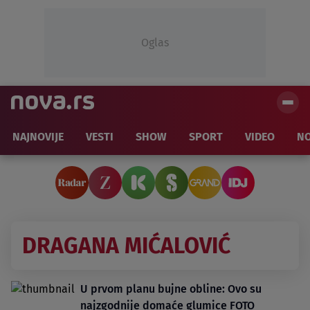
Oglas
NAJNOVIJE
VESTI
SHOW
SPORT
VIDEO
NO
DRAGANA MIĆALOVIĆ
U prvom planu bujne obline: Ovo su
najzgodnije domaće glumice FOTO