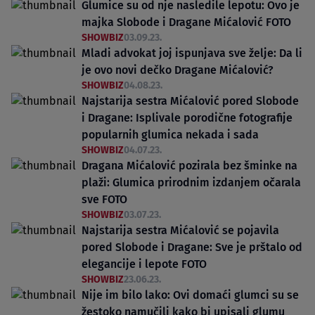
Glumice su od nje nasledile lepotu: Ovo je
majka Slobode i Dragane Mićalović FOTO
SHOWBIZ
03.09.23.
Mladi advokat joj ispunjava sve želje: Da li
je ovo novi dečko Dragane Mićalović?
SHOWBIZ
04.08.23.
Najstarija sestra Mićalović pored Slobode
i Dragane: Isplivale porodične fotografije
popularnih glumica nekada i sada
SHOWBIZ
04.07.23.
Dragana Mićalović pozirala bez šminke na
plaži: Glumica prirodnim izdanjem očarala
sve FOTO
SHOWBIZ
03.07.23.
Najstarija sestra Mićalović se pojavila
pored Slobode i Dragane: Sve je prštalo od
elegancije i lepote FOTO
SHOWBIZ
23.06.23.
Nije im bilo lako: Ovi domaći glumci su se
žestoko namučili kako bi upisali glumu