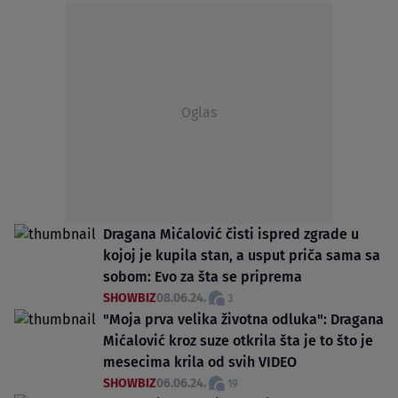
Oglas
Dragana Mićalović čisti ispred zgrade u
kojoj je kupila stan, a usput priča sama sa
sobom: Evo za šta se priprema
SHOWBIZ
08.06.24.
3
"Moja prva velika životna odluka": Dragana
Mićalović kroz suze otkrila šta je to što je
mesecima krila od svih VIDEO
SHOWBIZ
06.06.24.
19