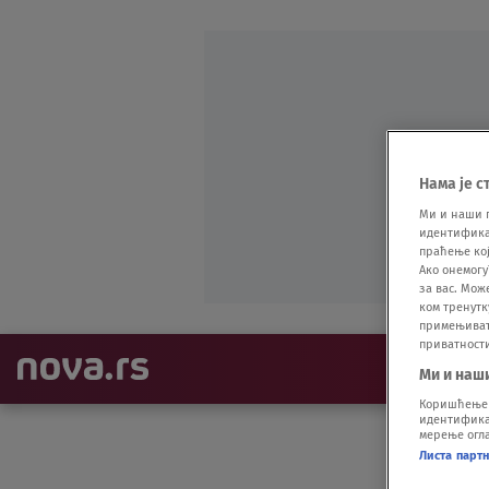
Нама је с
Ми и наши 
идентификат
праћење кој
Ако онемогу
за вас. Мож
ком тренутк
примењивати
приватност
NAJNOVIJE
Ми и наш
Коришћење п
идентификац
мерење огла
Листа парт