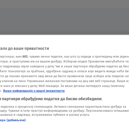
Oglas
тало до ваше приватности
партнери, њих
603
, чувамо личне податке, као што су подаци о прегледању или једин
ори, и приступамо им на вашем уређају. Избором опције Прихватам омогућићете те
е подржавају сврхе наведене у делу "ми и наши партнери обрађујемо податке да бис
ћите технологије за праћење, одређени садржај и огласи које видите можда неће б
ете да поново прикажете овај мени да бисте променили своје изборе или повукли саг
у кликом на линк Управљање жељеним поставкама на дну ове веб странице. Ваши и
 како је описано у делу: Wеб локација. За више детаља погледајте нашу политику
и.
Више информација о вашој приватности
VESTI
SHOW
SPORT
VIDEO
NOVA BAZA
и партнери обрађујемо податке да бисмо обезбедили:
одатака о прецизној геолокацији. Активно скенирање карактеристика уређаја за
ију. Чување и/или приступ информацијама на уређају. Персонализовано оглашавањ
шавања и садржаја, истраживање публике и развој услуга.
нера (добављача)