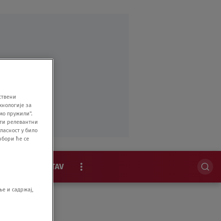
ствени
хнологије за
мо пружили".
ити релевантни
ласност у било
збори ће се
MAGAZIN
STAV
EKSKLUZIVNO
е и садржај,