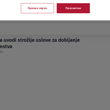
Приказ сврха
Прихватам
 uvodi strožije uslove za dobijanje
anstva
0.