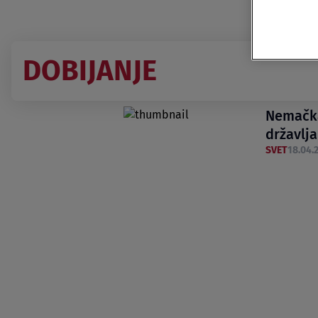
DOBIJANJE
Nemačka
državlj
SVET
18.04.2