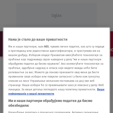
Oglas
Нама је стало до ваше приватности
Ми и наши партнери, њих
603
, чувамо личне податке, као што су подаци
NAJNOVIJE
VESTI
SHOW
SPORT
VIDEO
NO
о прегледању или јединствени идентификатори, и приступамо им на
вашем уређају. Избором опције Прихватам омогућићете технологије за
праћење које подржавају сврхе наведене у делу "ми и наши партнери
обрађујемо податке да бисмо пружили". Ако онемогућите технологије за
праћење, одређени садржај и огласи које видите можда неће бити
релевантни за вас. Можете да поново прикажете овај мени да бисте
променили своје изборе или повукли сагласност у било ком тренутку
кликом на линк Управљање жељеним поставкама на дну ове веб
странице. Ваши избори ће се примењивати како је описано у делу: Wеб
DNEVNIK NA TV NOVA
локација. За више детаља погледајте нашу политику приватности.
Више
информација о вашој приватности
Ми и наши партнери обрађујемо податке да бисмо
Novinaru i voditelju TV Nova Radovanu
обезбедили:
Seratliću nagrada "Staša Marinković"
Коришћење података о прецизној геолокацији. Активно скенирање