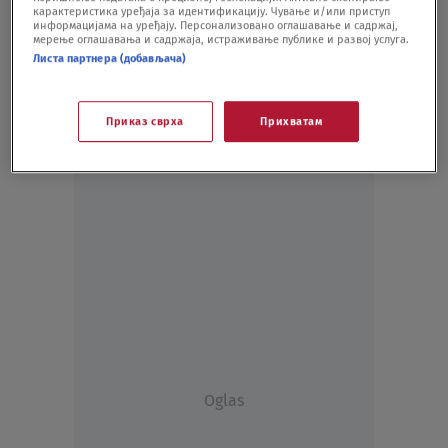
карактеристика уређаја за идентификацију. Чување и/или приступ
EMISIJE
10.06.25.
информацијама на уређају. Персонализовано оглашавање и садржај,
мерење оглашавања и садржаја, истраживање публике и развој услуга.
Листа партнера (добављача)
Приказ сврха
Прихватам
Oglas
Oglas