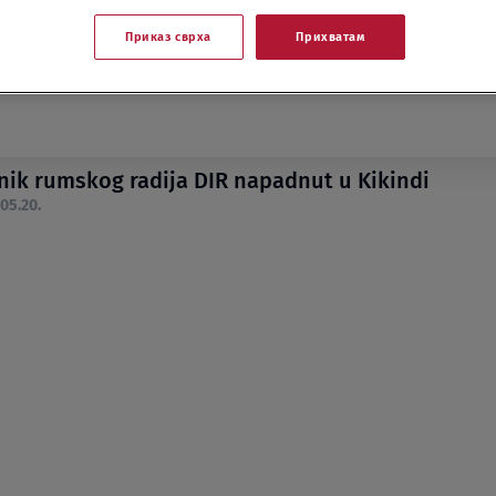
Приказ сврха
Прихватам
nik rumskog radija DIR napadnut u Kikindi
.05.20.