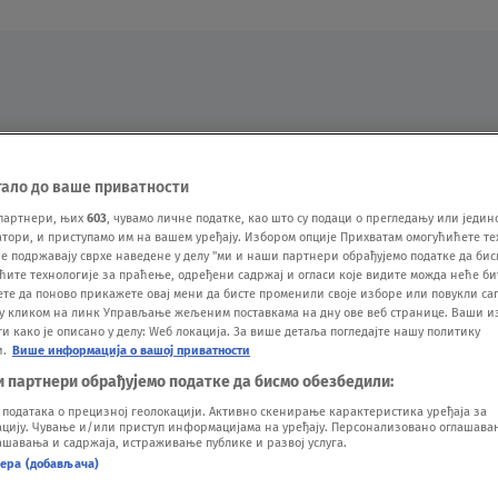
Oglas
тало до ваше приватности
партнери, њих
603
, чувамо личне податке, као што су подаци о прегледању или једин
ори, и приступамо им на вашем уређају. Избором опције Прихватам омогућићете те
е подржавају сврхе наведене у делу "ми и наши партнери обрађујемо податке да бис
ћите технологије за праћење, одређени садржај и огласи које видите можда неће б
ете да поново прикажете овај мени да бисте променили своје изборе или повукли саг
у кликом на линк Управљање жељеним поставкама на дну ове веб странице. Ваши и
 како је описано у делу: Wеб локација. За више детаља погледајте нашу политику
и.
Више информација о вашој приватности
VESTI
SHOW
SPORT
VIDEO
NOVA BAZA
и партнери обрађујемо податке да бисмо обезбедили:
одатака о прецизној геолокацији. Активно скенирање карактеристика уређаја за
ију. Чување и/или приступ информацијама на уређају. Персонализовано оглашавањ
шавања и садржаја, истраживање публике и развој услуга.
нера (добављача)