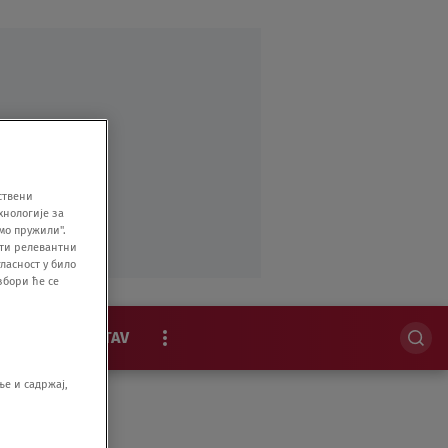
ствени
хнологије за
мо пружили".
ити релевантни
ласност у било
збори ће се
MAGAZIN
STAV
EKSKLUZIVNO
е и садржај,