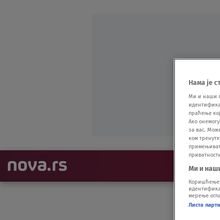
Нама је с
Ми и наши 
идентификат
праћење кој
Ако онемогу
за вас. Мож
ком тренутк
примењивати
приватност
NAJNOVIJE
Ми и наш
Коришћење п
идентификац
мерење огла
Листа парт