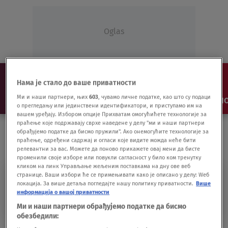
Oglas
Нама је стало до ваше приватности
Ми и наши партнери, њих
603
, чувамо личне податке, као што су подаци
NAJNOVIJE
VESTI
SHOW
SPORT
VIDEO
NO
о прегледању или јединствени идентификатори, и приступамо им на
вашем уређају. Избором опције Прихватам омогућићете технологије за
праћење које подржавају сврхе наведене у делу "ми и наши партнери
обрађујемо податке да бисмо пружили". Ако онемогућите технологије за
праћење, одређени садржај и огласи које видите можда неће бити
релевантни за вас. Можете да поново прикажете овај мени да бисте
променили своје изборе или повукли сагласност у било ком тренутку
кликом на линк Управљање жељеним поставкама на дну ове веб
странице. Ваши избори ће се примењивати како је описано у делу: Wеб
DESETOGODIŠNJA
локација. За више детаља погледајте нашу политику приватности.
Више
информација о вашој приватности
DEVOJČICA
Ми и наши партнери обрађујемо податке да бисмо
обезбедили: