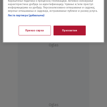
Коришћење података о прецизној геолокацији. Активно скенирање
Ima 10 godina, ustaje u 5.30 i trenira 30
карактеристика уређаја за идентификацију. Чување и/или приступ
sati nedeljno
информацијама на уређају. Персонализовано оглашавање и садржај,
мерење оглашавања и садржаја, истраживање публике и развој услуга.
FITNES I ISHRANA
28.05.20.
Листа партнера (добављача)
Приказ сврха
Прихватам
Oglas
Oglas