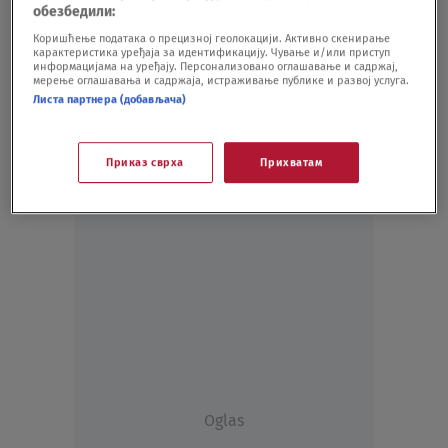
обезбедили:
Najmlađi Maldini pobedio virus
FUDBAL
03.04.20.
Коришћење података о прецизној геолокацији. Активно скенирање
карактеристика уређаја за идентификацију. Чување и/или приступ
информацијама на уређају. Персонализовано оглашавање и садржај,
мерење оглашавања и садржаја, истраживање публике и развој услуга.
Листа партнера (добављача)
Приказ сврха
Прихватам
Oglas
Oglas