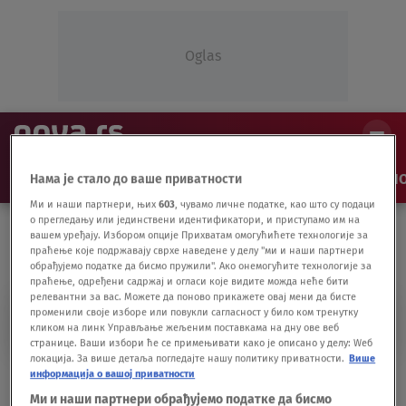
Oglas
NAJNOVIJE
VESTI
SHOW
SPORT
VIDEO
NO
Нама је стало до ваше приватности
Ми и наши партнери, њих
603
, чувамо личне податке, као што су подаци
о прегледању или јединствени идентификатори, и приступамо им на
вашем уређају. Избором опције Прихватам омогућићете технологије за
праћење које подржавају сврхе наведене у делу "ми и наши партнери
обрађујемо податке да бисмо пружили". Ако онемогућите технологије за
праћење, одређени садржај и огласи које видите можда неће бити
релевантни за вас. Можете да поново прикажете овај мени да бисте
DANIJELE MALDINI
променили своје изборе или повукли сагласност у било ком тренутку
кликом на линк Управљање жељеним поставкама на дну ове веб
странице. Ваши избори ће се примењивати како је описано у делу: Wеб
локација. За више детаља погледајте нашу политику приватности.
Више
информација о вашој приватности
Radost u Milanu, ozdravili Maldinijevi
FUDBAL
08.04.20.
Ми и наши партнери обрађујемо податке да бисмо