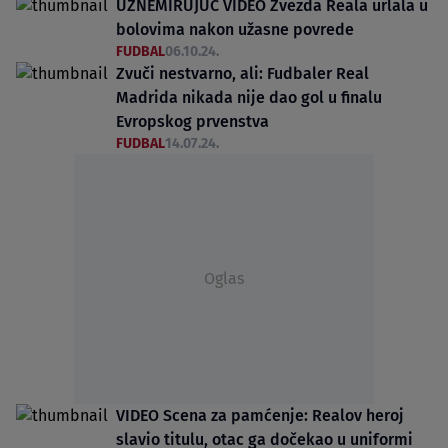
UZNEMIRUJUĆ VIDEO Zvezda Reala urlala u
bolovima nakon užasne povrede
FUDBAL
06.10.24.
Zvuči nestvarno, ali: Fudbaler Real
Madrida nikada nije dao gol u finalu
Evropskog prvenstva
FUDBAL
14.07.24.
Oglas
VIDEO Scena za pamćenje: Realov heroj
slavio titulu, otac ga dočekao u uniformi