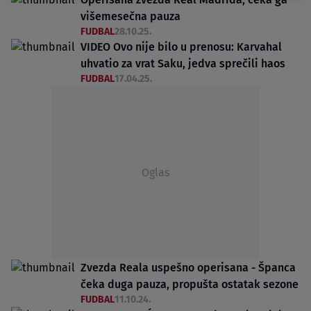
višemesečna pauza
FUDBAL
28.10.25.
VIDEO Ovo nije bilo u prenosu: Karvahal
uhvatio za vrat Saku, jedva sprečili haos
FUDBAL
17.04.25.
Oglas
Zvezda Reala uspešno operisana - Španca
čeka duga pauza, propušta ostatak sezone
FUDBAL
11.10.24.