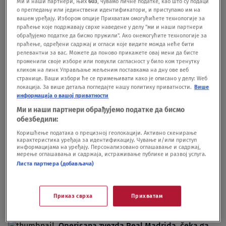
Ми и наши партнери, њих
603
, чувамо личне податке, као што су подаци
nije pozvao
о прегледању или јединствени идентификатори, и приступамо им на
вашем уређају. Избором опције Прихватам омогућићете технологије за
FUDBAL
21.05.
праћење које подржавају сврхе наведене у делу "ми и наши партнери
Krenula rekonstrukcija: Jedan od simbola
обрађујемо податке да бисмо пружили". Ако онемогућите технологије за
Reala napušta klub na kraju sezone
праћење, одређени садржај и огласи које видите можда неће бити
релевантни за вас. Можете да поново прикажете овај мени да бисте
FUDBAL
18.05.
променили своје изборе или повукли сагласност у било ком тренутку
кликом на линк Управљање жељеним поставкама на дну ове веб
странице. Ваши избори ће се примењивати како је описано у делу: Wеб
локација. За више детаља погледајте нашу политику приватности.
Више
информација о вашој приватности
Ми и наши партнери обрађујемо податке да бисмо
обезбедили:
Oglas
Коришћење података о прецизној геолокацији. Активно скенирање
карактеристика уређаја за идентификацију. Чување и/или приступ
информацијама на уређају. Персонализовано оглашавање и садржај,
мерење оглашавања и садржаја, истраживање публике и развој услуга.
Листа партнера (добављача)
Leto posle kog ništa neće biti isto - pet era
Приказ сврха
Прихватам
koje se bliže kraju
FUDBAL
26.03.
Operisana zvezda Real Madrida, čeka ga