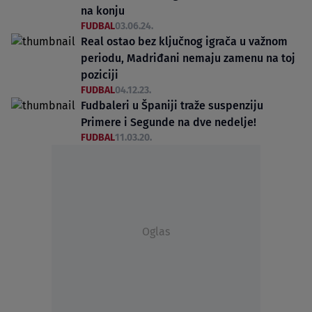
na konju
FUDBAL
03.06.24.
Real ostao bez ključnog igrača u važnom
periodu, Madriđani nemaju zamenu na toj
poziciji
FUDBAL
04.12.23.
Fudbaleri u Španiji traže suspenziju
Primere i Segunde na dve nedelje!
FUDBAL
11.03.20.
Oglas