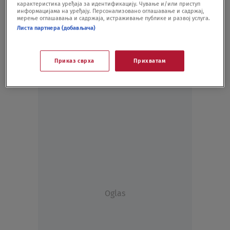
карактеристика уређаја за идентификацију. Чување и/или приступ
информацијама на уређају. Персонализовано оглашавање и садржај,
мерење оглашавања и садржаја, истраживање публике и развој услуга.
Листа партнера (добављача)
Приказ сврха
Прихватам
Oglas
Oglas