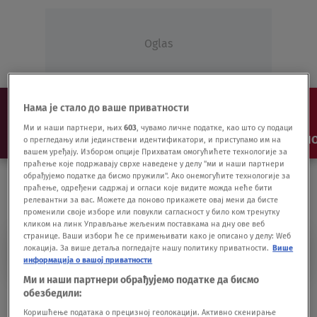
Oglas
Нама је стало до ваше приватности
Ми и наши партнери, њих
603
, чувамо личне податке, као што су подаци
NAJNOVIJE
VESTI
SHOW
SPORT
VIDEO
NO
о прегледању или јединствени идентификатори, и приступамо им на
вашем уређају. Избором опције Прихватам омогућићете технологије за
праћење које подржавају сврхе наведене у делу "ми и наши партнери
обрађујемо податке да бисмо пружили". Ако онемогућите технологије за
праћење, одређени садржај и огласи које видите можда неће бити
релевантни за вас. Можете да поново прикажете овај мени да бисте
променили своје изборе или повукли сагласност у било ком тренутку
кликом на линк Управљање жељеним поставкама на дну ове веб
странице. Ваши избори ће се примењивати како је описано у делу: Wеб
CVT
локација. За више детаља погледајте нашу политику приватности.
Више
информација о вашој приватности
Ми и наши партнери обрађујемо податке да бисмо
обезбедили:
Toyota: Stiže i Corolla kao krosover
AUTO
12.07.20.
Коришћење података о прецизној геолокацији. Активно скенирање