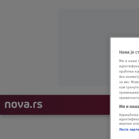
Нама је с
Ми и наши 
идентификат
праћење кој
Ако онемогу
за вас. Мож
ком тренутк
примењивати
приватност
NAJNOVIJE
Ми и наш
Коришћење п
идентификац
мерење огла
Листа парт