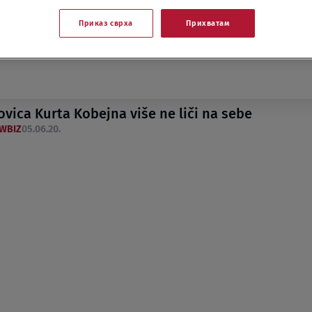
Приказ сврха
Прихватам
vica Kurta Kobejna više ne liči na sebe
WBIZ
05.06.20.