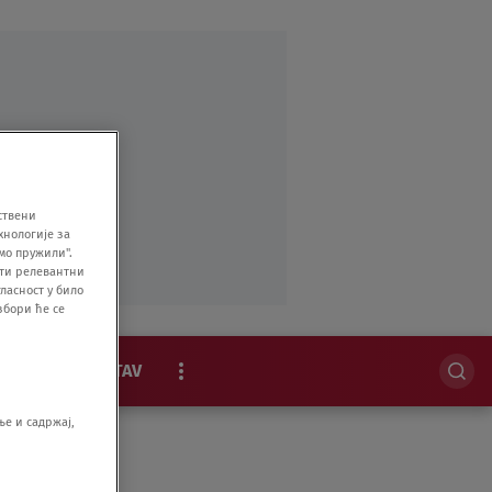
ствени
хнологије за
мо пружили".
ити релевантни
ласност у било
збори ће се
MAGAZIN
STAV
EKSKLUZIVNO
е и садржај,