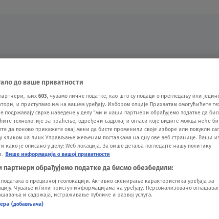
Oglas
тало до ваше приватности
партнери, њих
603
, чувамо личне податке, као што су подаци о прегледању или једин
ори, и приступамо им на вашем уређају. Избором опције Прихватам омогућићете те
е подржавају сврхе наведене у делу "ми и наши партнери обрађујемо податке да бис
ћите технологије за праћење, одређени садржај и огласи које видите можда неће б
ете да поново прикажете овај мени да бисте променили своје изборе или повукли саг
у кликом на линк Управљање жељеним поставкама на дну ове веб странице. Ваши и
 како је описано у делу: Wеб локација. За више детаља погледајте нашу политику
и.
Више информација о вашој приватности
VESTI
SHOW
SPORT
VIDEO
NOVA BAZA
и партнери обрађујемо податке да бисмо обезбедили:
одатака о прецизној геолокацији. Активно скенирање карактеристика уређаја за
ију. Чување и/или приступ информацијама на уређају. Персонализовано оглашавањ
шавања и садржаја, истраживање публике и развој услуга.
нера (добављача)