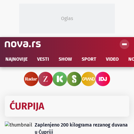
Oglas
NAJNOVIJE
VESTI
SHOW
SPORT
VIDEO
NO
ĆURPIJA
Zaplenjeno 200 kilograma rezanog duvana
u Ćupriji