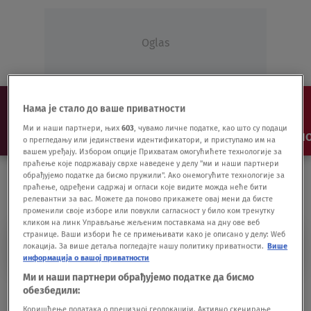
Oglas
Нама је стало до ваше приватности
Ми и наши партнери, њих
603
, чувамо личне податке, као што су подаци
NAJNOVIJE
VESTI
SHOW
SPORT
VIDEO
NO
о прегледању или јединствени идентификатори, и приступамо им на
вашем уређају. Избором опције Прихватам омогућићете технологије за
праћење које подржавају сврхе наведене у делу "ми и наши партнери
обрађујемо податке да бисмо пружили". Ако онемогућите технологије за
праћење, одређени садржај и огласи које видите можда неће бити
релевантни за вас. Можете да поново прикажете овај мени да бисте
променили своје изборе или повукли сагласност у било ком тренутку
кликом на линк Управљање жељеним поставкама на дну ове веб
странице. Ваши избори ће се примењивати како је описано у делу: Wеб
CRLJENI
локација. За више детаља погледајте нашу политику приватности.
Више
информација о вашој приватности
Ми и наши партнери обрађујемо податке да бисмо
Azurna reka u Šumadiji: Ne, nije čudo
обезбедили:
prirode
Коришћење података о прецизној геолокацији. Активно скенирање