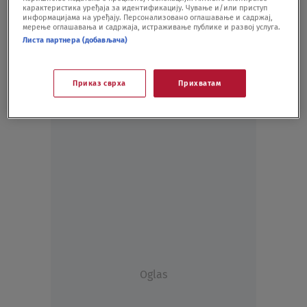
карактеристика уређаја за идентификацију. Чување и/или приступ
VIDEO
02.04.20.
информацијама на уређају. Персонализовано оглашавање и садржај,
мерење оглашавања и садржаја, истраживање публике и развој услуга.
Листа партнера (добављача)
Приказ сврха
Прихватам
Oglas
Oglas