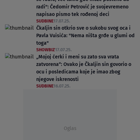
radi": Čedomir Petrović je svojevremeno
napisao pismo tek rođenoj deci
SUDBINE
17.07.25.
Čkaljin sin otkrio sve o sukobu svog oca i
Pavla Vuisića: "Nema ništa grđe u glumi od
toga"
SHOWBIZ
17.07.25.
„Mojoj ćerki i meni su zato sva vrata
zatvorena“: Ovako je Čkaljin sin govorio o
ocu i posledicama koje je imao zbog
njegove iskrenosti
SUDBINE
16.07.25.
Oglas