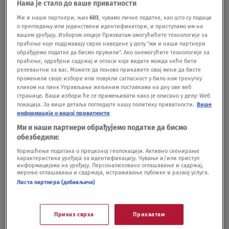
Нама је стало до ваше приватности
nakon smrti oca
Ми и наши партнери, њих
603
, чувамо личне податке, као што су подаци
SUDBINE
22.07.25.
о прегледању или јединствени идентификатори, и приступамо им на
Ne diraj u ariljsko gnezdo: Piše Ivan Mrđen
вашем уређају. Избором опције Прихватам омогућићете технологије за
KOLUMNE
21.07.25.
праћење које подржавају сврхе наведене у делу "ми и наши партнери
3
обрађујемо податке да бисмо пружили". Ако онемогућите технологије за
праћење, одређени садржај и огласи које видите можда неће бити
релевантни за вас. Можете да поново прикажете овај мени да бисте
променили своје изборе или повукли сагласност у било ком тренутку
кликом на линк Управљање жељеним поставкама на дну ове веб
странице. Ваши избори ће се примењивати како је описано у делу: Wеб
локација. За више детаља погледајте нашу политику приватности.
Више
Oglas
информација о вашој приватности
Ми и наши партнери обрађујемо податке да бисмо
обезбедили:
Коришћење података о прецизној геолокацији. Активно скенирање
карактеристика уређаја за идентификацију. Чување и/или приступ
информацијама на уређају. Персонализовано оглашавање и садржај,
мерење оглашавања и садржаја, истраживање публике и развој услуга.
Листа партнера (добављача)
Ono što poneseš iz kuće: Piše Ivan Mrđen
KOLUMNE
18.07.25.
3
"Odbijam da poverujem da pripadaš grupi
Приказ сврха
Прихватам
koja se radovala kada je ubijen premijer":