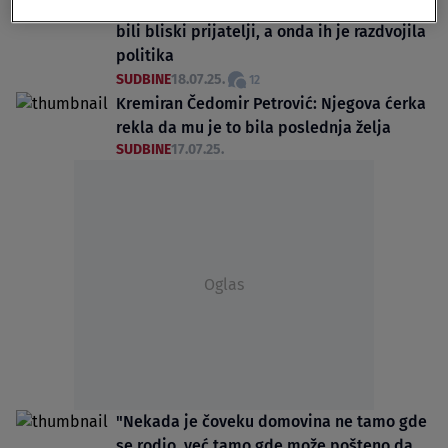
Čedomir Petrović i Toma Fila su godinama
bili bliski prijatelji, a onda ih je razdvojila
politika
SUDBINE
18.07.25.
12
Kremiran Čedomir Petrović: Njegova ćerka
rekla da mu je to bila poslednja želja
SUDBINE
17.07.25.
Oglas
"Nekada je čoveku domovina ne tamo gde
se rodio, već tamo gde može pošteno da