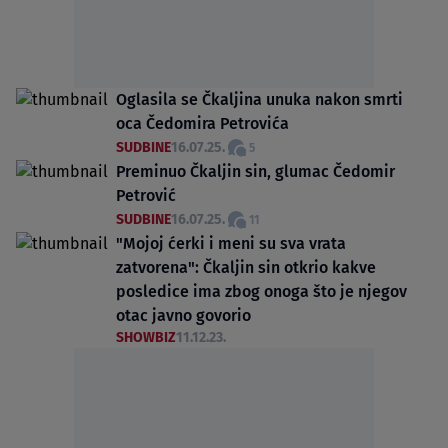
Oglasila se Čkaljina unuka nakon smrti
oca Čedomira Petrovića
SUDBINE
16.07.25.
5
Preminuo Čkaljin sin, glumac Čedomir
Petrović
SUDBINE
16.07.25.
11
"Mojoj ćerki i meni su sva vrata
zatvorena": Čkaljin sin otkrio kakve
posledice ima zbog onoga što je njegov
otac javno govorio
SHOWBIZ
11.12.23.