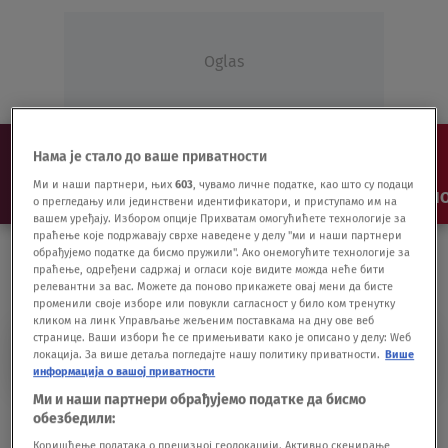
Oglas
Нама је стало до ваше приватности
Ми и наши партнери, њих
603
, чувамо личне податке, као што су подаци
NAJNOVIJE
VESTI
SHOW
SPORT
VIDEO
NO
о прегледању или јединствени идентификатори, и приступамо им на
вашем уређају. Избором опције Прихватам омогућићете технологије за
праћење које подржавају сврхе наведене у делу "ми и наши партнери
обрађујемо податке да бисмо пружили". Ако онемогућите технологије за
праћење, одређени садржај и огласи које видите можда неће бити
релевантни за вас. Можете да поново прикажете овај мени да бисте
променили своје изборе или повукли сагласност у било ком тренутку
кликом на линк Управљање жељеним поставкама на дну ове веб
странице. Ваши избори ће се примењивати како је описано у делу: Wеб
CARIGRADSKA ULICA
локација. За више детаља погледајте нашу политику приватности.
Више
информација о вашој приватности
Ми и наши партнери обрађујемо податке да бисмо
Samoubistvo u centru Beograda: Žena
обезбедили:
skočila sa drugog sprata
Коришћење података о прецизној геолокацији. Активно скенирање