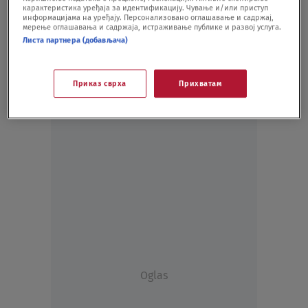
карактеристика уређаја за идентификацију. Чување и/или приступ
HRONIKA
15.05.20.
информацијама на уређају. Персонализовано оглашавање и садржај,
мерење оглашавања и садржаја, истраживање публике и развој услуга.
Листа партнера (добављача)
Приказ сврха
Прихватам
Oglas
Oglas