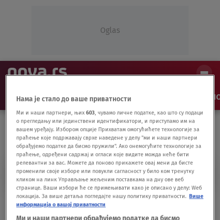
Oglas
NAJNOVIJE
VESTI
SHOW
SPORT
VIDEO
NO
Нама је стало до ваше приватности
Ми и наши партнери, њих
603
, чувамо личне податке, као што су подаци
о прегледању или јединствени идентификатори, и приступамо им на
вашем уређају. Избором опције Прихватам омогућићете технологије за
праћење које подржавају сврхе наведене у делу "ми и наши партнери
обрађујемо податке да бисмо пружили". Ако онемогућите технологије за
праћење, одређени садржај и огласи које видите можда неће бити
релевантни за вас. Можете да поново прикажете овај мени да бисте
BROJ LETOVA
променили своје изборе или повукли сагласност у било ком тренутку
кликом на линк Управљање жељеним поставкама на дну ове веб
странице. Ваши избори ће се примењивати како је описано у делу: Wеб
локација. За више детаља погледајте нашу политику приватности.
Више
Rekordan broj letova na nebu nad Srbijom
информација о вашој приватности
i Crnom Gorom
Ми и наши партнери обрађујемо податке да бисмо