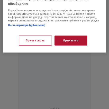
обезбедили:
DRUŠTVO
16.07.24.
3
Lufthanza povećava broj letova u junu
Коришћење података о прецизној геолокацији. Активно скенирање
карактеристика уређаја за идентификацију. Чување и/или приступ
SVET
08.05.20.
информацијама на уређају. Персонализовано оглашавање и садржај,
мерење оглашавања и садржаја, истраживање публике и развој услуга.
Листа партнера (добављача)
Приказ сврха
Прихватам
Oglas