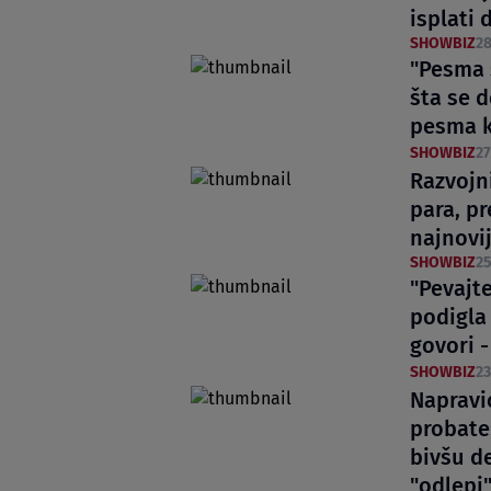
isplati 
SHOWBIZ
28
"Pesma 
šta se d
pesma k
SHOWBIZ
27
Razvojn
para, pr
najnovi
SHOWBIZ
25
"Pevajte
podigla 
govori 
SHOWBIZ
23
Napravi
probate
bivšu d
"odlepi