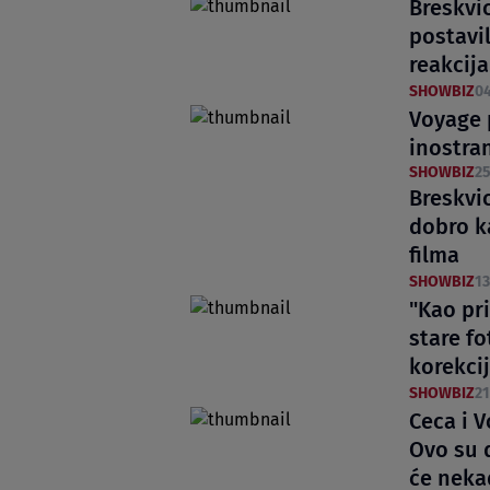
Breskvic
postavil
reakcija
SHOWBIZ
04
Voyage 
inostra
SHOWBIZ
25
Breskvi
dobro k
filma
SHOWBIZ
13
"Kao pri
stare fo
korekci
SHOWBIZ
21
Ceca i 
Ovo su 
će neka