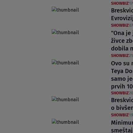
SHOWBIZ
17
Breskvi
Evroviz
SHOWBIZ
07
"Ona je
živce zb
dobila 
SHOWBIZ
21
Ovo su 
Teya Dor
samo je
prvih 10
SHOWBIZ
20
Breskvi
o bivše
SHOWBIZ
19
Minimum 
smeštaj 