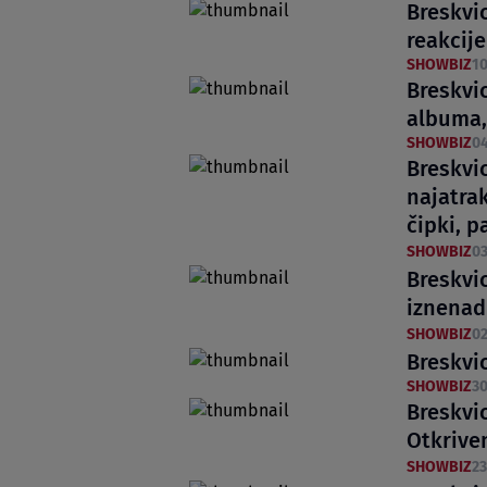
Breskvic
reakcije
SHOWBIZ
10
Breskvic
albuma, 
SHOWBIZ
04
Breskvi
najatrak
čipki, 
SHOWBIZ
03
Breskvi
iznenad
SHOWBIZ
02
Breskvi
SHOWBIZ
30
Breskvic
Otkriven
SHOWBIZ
23