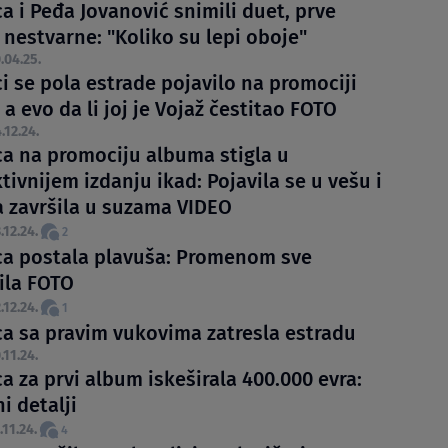
a i Peđa Jovanović snimili duet, prve
 nestvarne: "Koliko su lepi oboje"
.04.25.
i se pola estrade pojavilo na promociji
a evo da li joj je Vojaž čestitao FOTO
.12.24.
ca na promociju albuma stigla u
tivnijem izdanju ikad: Pojavila se u vešu i
pa završila u suzama VIDEO
.12.24.
2
ca postala plavuša: Promenom sve
ila FOTO
.12.24.
1
ca sa pravim vukovima zatresla estradu
.11.24.
a za prvi album iskeširala 400.000 evra:
i detalji
.11.24.
4