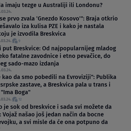
da imaju tezge u Australiji ili Londonu?
.03.24.
se prvo zvala 'Gnezdo Kosovo'": Braja otkrio
ešavalo iza kulisa PZE i kako je nastala
oju je izvodila Breskvica
.03.24.
9
i put Breskvice: Od najpopularnijeg mladog
eko fatalne zavodnice i etno pevačice, do
jeg sado-mazo izdanja
.03.24.
 kao da smo pobedili na Evroviziji": Publika
srpske zastave, a Breskvica pala u trans i
- "Ima Boga"
.03.24.
12
o je sok od breskvice i sada svi možete da
: Vojaž našao još jedan način da bocne
evojku, a svi misle da će ona potpuno da
"