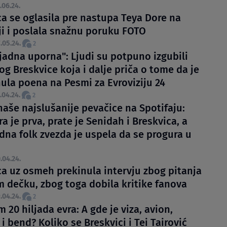
.06.24.
ca se oglasila pre nastupa Teya Dore na
iji i poslala snažnu poruku FOTO
.05.24.
2
 jadna uporna": Ljudi su potpuno izgubili
og Breskvice koja i dalje priča o tome da je
nula poena na Pesmi za Evroviziju 24
.04.24.
2
naše najslušanije pevačice na Spotifaju:
a je prva, prate je Senidah i Breskvica, a
dna folk zvezda je uspela da se progura u
.04.24.
ca uz osmeh prekinula intervju zbog pitanja
m dečku, zbog toga dobila kritike fanova
.04.24.
2
20 hiljada evra: A gde je viza, avion,
i bend? Koliko se Breskvici i Tei Tairović