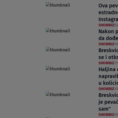
Ova pev
estradn
Instagr
SHOWBIZ
02
Nakon p
da dođe
SHOWBIZ
08
Breskvi
se i otk
SHOWBIZ
21
Haljina 
napravil
u kolici
SHOWBIZ
15
Breskvi
je peva
sam"
SHOWBIZ
05