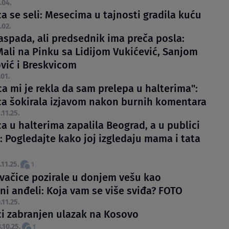
.04.
a se seli: Mesecima u tajnosti gradila kuću
.02.
raspada, ali predsednik ima preča posla:
Mali na Pinku sa Lidijom Vukićević, Sanjom
vić i Breskvicom
.01.
a mi je rekla da sam prelepa u halterima":
ca šokirala izjavom nakon burnih komentara
.11.25.
a u halterima zapalila Beograd, a u publici
i: Pogledajte kako joj izgledaju mama i tata
.11.25.
1
vačice pozirale u donjem vešu kao
ini anđeli: Koja vam se više sviđa? FOTO
.11.25.
ci zabranjen ulazak na Kosovo
.10.25.
1