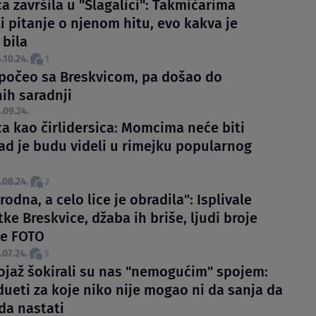
a završila u "Slagalici": Takmičarima
i pitanje o njenom hitu, evo kakva je
 bila
.10.24.
1
počeo sa Breskvicom, pa došao do
nih saradnji
.09.24.
ca kao čirlidersica: Momcima neće biti
ad je budu videli u rimejku popularnog
.08.24.
2
rodna, a celo lice je obradila": Isplivale
tke Breskvice, džaba ih briše, ljudi broje
je FOTO
.07.24.
5
Vojaž šokirali su nas "nemogućim" spojem:
dueti za koje niko nije mogao ni da sanja da
da nastati