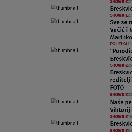
SHOWBIZ
27
Breskvic
SHOWBIZ
27
Sve se 
Vučić i 
Marinko
POLITIKA
13
"Porodic
Breskvi
SHOWBIZ
25
Breskvic
roditelj
FOTO
SHOWBIZ
23
Naše pe
Viktorij
SHOWBIZ
10
Breskvi
SHOWBIZ
08