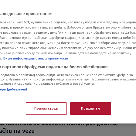
тало до ваше приватности
партнери, њих
603
, чувамо личне податке, као што су подаци о прегледању или једин
ори, и приступамо им на вашем уређају. Избором опције Прихватам омогућићете те
е подржавају сврхе наведене у делу "ми и наши партнери обрађујемо податке да бис
ћите технологије за праћење, одређени садржај и огласи које видите можда неће б
ете да поново прикажете овај мени да бисте променили своје изборе или повукли саг
у кликом на линк Управљање жељеним поставкама на дну ове веб странице. Ваши и
mi promena": Breskvica se nakon raskida sa
 како је описано у делу: Wеб локација. За више детаља погледајте нашу политику
em preselila, a evo ko joj je novi dečko
и.
Више информација о вашој приватности
.06.
и партнери обрађујемо податке да бисмо обезбедили:
zaradi desetine hiljada evra: Breskvica
одатака о прецизној геолокацији. Активно скенирање карактеристика уређаја за
najskuplje stvari iz svog garderobera
ију. Чување и/или приступ информацијама на уређају. Персонализовано оглашавањ
шавања и садржаја, истраживање публике и развој услуга.
.05.
нера (добављача)
U "Istopila sam usne i uklonila tetovaže sa
sada sam cela prirodna": Breskvica o novom
 nekretninama i operacijama
Приказ сврха
Прихватам
.04.
ca raskinula sa dečkom: Nakon pet godina,
tačku na vezu