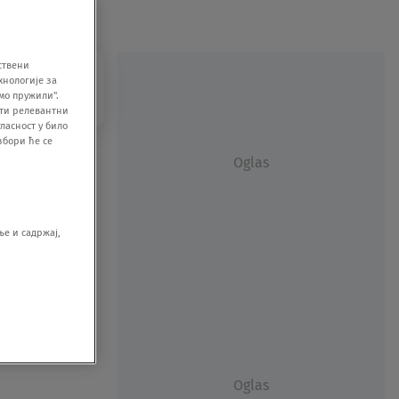
ствени
хнологије за
мо пружили".
ити релевантни
ласност у било
збори ће се
Oglas
е и садржај,
Oglas