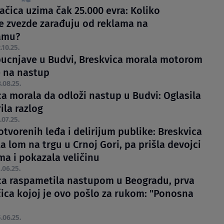
ačica uzima čak 25.000 evra: Koliko
e zvezde zarađuju od reklama na
amu?
.10.25.
ucnjave u Budvi, Breskvica morala motorom
 na nastup
.08.25.
ca morala da odloži nastup u Budvi: Oglasila
rila razlog
.07.25.
otvorenih leđa i delirijum publike: Breskvica
a lom na trgu u Crnoj Gori, pa prišla devojci
ma i pokazala veličinu
.06.25.
ca raspametila nastupom u Beogradu, prva
čica kojoj je ovo pošlo za rukom: "Ponosna
.06.25.