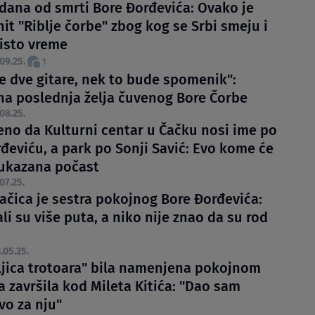
dana od smrti Bore Đorđevića: Ovako je
it "Riblje čorbe" zbog kog se Srbi smeju i
 isto vreme
09.25.
1
te dve gitare, nek to bude spomenik":
na poslednja želja čuvenog Bore Čorbe
08.25.
eno da Kulturni centar u Čačku nosi ime po
rđeviću, a park po Sonji Savić: Evo kome će
i ukazana počast
07.25.
ačica je sestra pokojnog Bore Đorđevića:
li su više puta, a niko nije znao da su rod
.05.25.
aljica trotoara" bila namenjena pokojnom
a završila kod Mileta Kitića: "Dao sam
vo za nju"