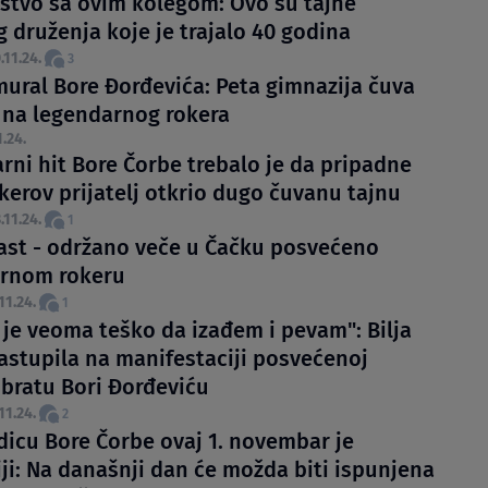
ljstvo sa ovim kolegom: Ovo su tajne
 druženja koje je trajalo 40 godina
.11.24.
3
 mural Bore Đorđevića: Peta gimnazija čuva
 na legendarnog rokera
1.24.
rni hit Bore Čorbe trebalo je da pripadne
kerov prijatelj otkrio dugo čuvanu tajnu
.11.24.
1
čast - održano veče u Čačku posvećeno
rnom rokeru
11.24.
1
 je veoma teško da izađem i pevam": Bilja
nastupila na manifestaciji posvećenoj
bratu Bori Đorđeviću
11.24.
2
dicu Bore Čorbe ovaj 1. novembar je
iji: Na današnji dan će možda biti ispunjena