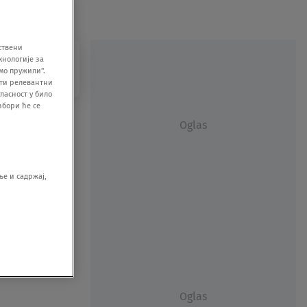
ствени
хнологије за
мо пружили".
ити релевантни
ласност у било
збори ће се
Oglas
е и садржај,
Oglas