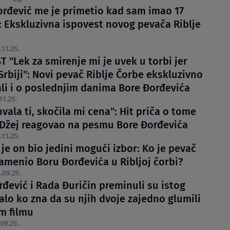
orđević me je primetio kad sam imao 17
: Ekskluzivna ispovest novog pevača Riblje
.11.25.
 "Lek za smirenje mi je uvek u torbi jer
Srbiji": Novi pevač Riblje Čorbe ekskluzivno
ali i o poslednjim danima Bore Đorđevića
11.25.
hvala ti, skočila mi cena": Hit priča o tome
 Džej reagovao na pesmu Bore Đorđevića
.11.25.
je on bio jedini mogući izbor: Ko je pevač
zamenio Boru Đorđevića u Ribljoj čorbi?
.09.25.
rđević i Rada Đuričin preminuli su istog
alo ko zna da su njih dvoje zajedno glumili
m filmu
09.25.