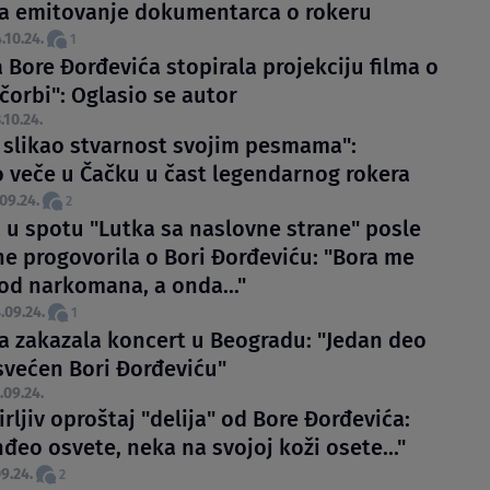
la emitovanje dokumentarca o rokeru
.10.24.
1
 Bore Đorđevića stopirala projekciju filma o
 čorbi": Oglasio se autor
.10.24.
e slikao stvarnost svojim pesmama":
 veče u Čačku u čast legendarnog rokera
09.24.
2
 u spotu "Lutka sa naslovne strane" posle
ne progovorila o Bori Đorđeviću: "Bora me
od narkomana, a onda..."
.09.24.
1
a zakazala koncert u Beogradu: "Jedan deo
svećen Bori Đorđeviću"
.09.24.
rljiv oproštaj "delija" od Bore Đorđevića:
đeo osvete, neka na svojoj koži osete..."
9.24.
2