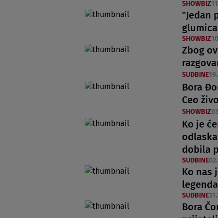
SHOWBIZ
11
"Jedan 
glumica
SHOWBIZ
10
Zbog ov
razgova
SUDBINE
19.
Bora Đo
Ceo živ
SHOWBIZ
03
Ko je će
odlaska
dobila 
SUDBINE
02.
Ko nas j
legenda
SUDBINE
31.
Bora Čo