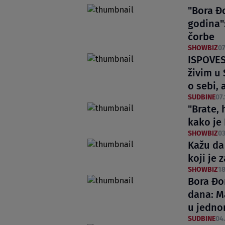
"Bora Đ
godina"
čorbe
SHOWBIZ
07
ISPOVEST
živim u 
o sebi, 
SUDBINE
07.
"Brate, 
kako je
SHOWBIZ
03
Kažu da 
koji je 
SHOWBIZ
18
Bora Đo
dana: M
u jedno
SUDBINE
04.