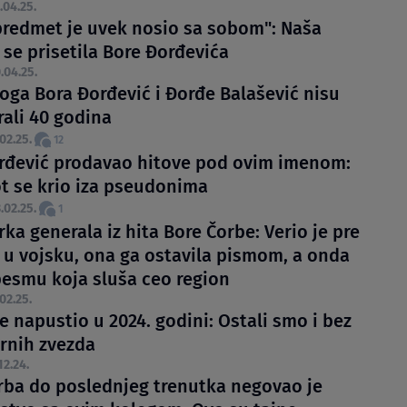
.04.25.
predmet je uvek nosio sa sobom": Naša
 se prisetila Bore Đorđevića
.04.25.
oga Bora Đorđević i Đorđe Balašević nisu
rali 40 godina
02.25.
12
rđević prodavao hitove pod ovim imenom:
ot se krio iza pseudonima
.02.25.
1
rka generala iz hita Bore Čorbe: Verio je pre
 u vojsku, ona ga ostavila pismom, a onda
pesmu koja sluša ceo region
02.25.
e napustio u 2024. godini: Ostali smo i bez
rnih zvezda
12.24.
rba do poslednjeg trenutka negovao je