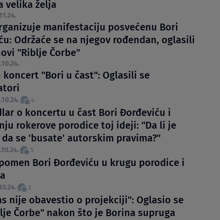
 velika želja
11.24.
rganizuje manifestaciju posvećenu Bori
ću: Održaće se na njegov rođendan, oglasili
novi "Riblje Čorbe"
.10.24.
koncert "Bori u čast": Oglasili se
atori
.10.24.
4
lar o koncertu u čast Bori Đorđeviću i
nju rokerove porodice toj ideji: "Da li je
da se 'busate' autorskim pravima?"
.10.24.
5
pomen Bori Đorđeviću u krugu porodice i
ja
10.24.
2
s nije obavestio o projekciji": Oglasio se
blje Čorbe" nakon što je Borina supruga