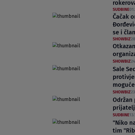
rokerova
SUDBINE
01.
Čačak o
Đorđevi
se i čla
SHOWBIZ
28
Otkazan 
organiz
SHOWBIZ
24
Sale Sed
protivje
moguće 
SHOWBIZ
23
Održan 
prijatel
SUDBINE
13.
"Niko na
tim "Ri