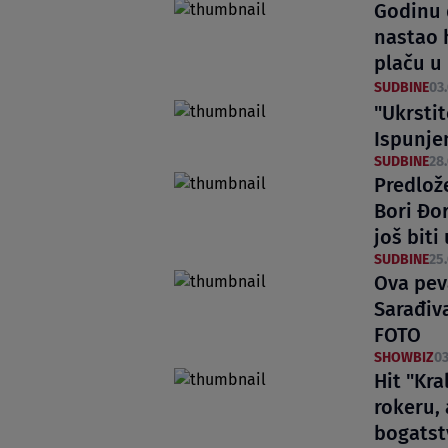
Godinu 
nastao h
plaču u
SUDBINE
03.
"Ukrsti
Ispunje
SUDBINE
28.
Predlož
Bori Đo
još bit
SUDBINE
25.
Ova pev
Sarađiva
FOTO
SHOWBIZ
03
Hit "Kr
rokeru, 
bogatst