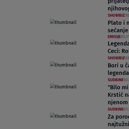
prijate
njihovog
SHOWBIZ
30
Plato i
sećanje
EMISIJE
05.1
Legenda
Ceci: Ro
SHOWBIZ
03
Bori u 
legenda
SUDBINE
02.
"Bilo mi
Krstić 
njenom 
SUDBINE
01.
Za poro
najtužn