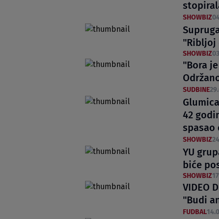
stopira
SHOWBIZ
04
Supruga
"Ribljoj
SHOWBIZ
03
"Bora j
Održano
SUDBINE
29.
Glumica
42 godi
spasao 
SHOWBIZ
24
YU grup
biće po
SHOWBIZ
17
VIDEO Di
"Budi an
FUDBAL
14.0