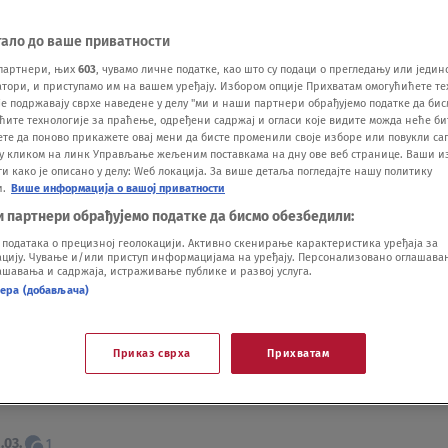
тало до ваше приватности
партнери, њих
603
, чувамо личне податке, као што су подаци о прегледању или једин
ори, и приступамо им на вашем уређају. Избором опције Прихватам омогућићете те
е подржавају сврхе наведене у делу "ми и наши партнери обрађујемо податке да бис
ћите технологије за праћење, одређени садржај и огласи које видите можда неће б
ете да поново прикажете овај мени да бисте променили своје изборе или повукли саг
у кликом на линк Управљање жељеним поставкама на дну ове веб странице. Ваши и
nastao čuveni hit Riblje čorbe: "Bora se
 како је описано у делу: Wеб локација. За више детаља погледајте нашу политику
 toalet jer je hteo da plače, a onda ga je
и.
Више информација о вашој приватности
ila jedna žena"
и партнери обрађујемо податке да бисмо обезбедили:
06.
3
одатака о прецизној геолокацији. Активно скенирање карактеристика уређаја за
ију. Чување и/или приступ информацијама на уређају. Персонализовано оглашавањ
la sam ga kao brata, a onda smo saznali da
шавања и садржаја, истраживање публике и развој услуга.
aci": Bilja Krstić o anegdotama sa Borom
нера (добављача)
ćem i Đorđem Balaševićem
.03.
1
Приказ сврха
Прихватам
a kukam i da pričam o finansijskim
ima": Novi pevač Riblje čorbe otvoreno o
.03.
1