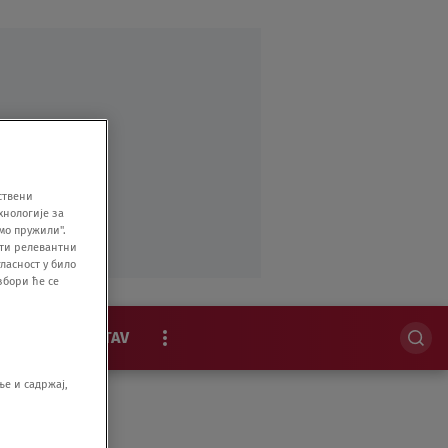
ствени
хнологије за
мо пружили".
ити релевантни
ласност у било
збори ће се
MAGAZIN
STAV
EKSKLUZIVNO
е и садржај,