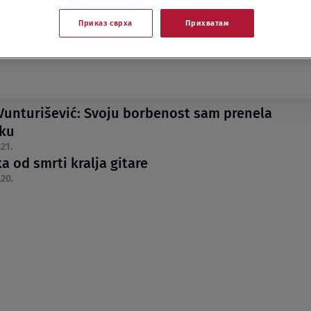
Приказ сврха
Прихватам
Vunturišević: Svoju borbenost sam prenela
ku
21.
a od smrti kralja gitare
.20.