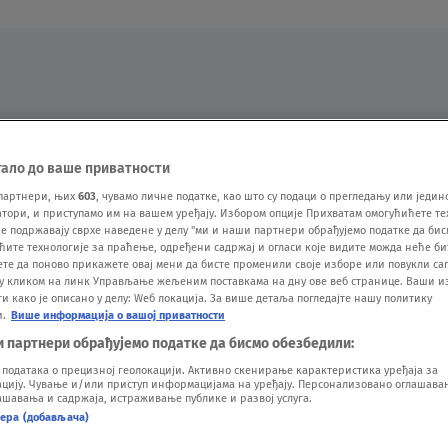
Oglas
тало до ваше приватности
партнери, њих
603
, чувамо личне податке, као што су подаци о прегледању или једин
ори, и приступамо им на вашем уређају. Избором опције Прихватам омогућићете те
е подржавају сврхе наведене у делу "ми и наши партнери обрађујемо податке да бис
ћите технологије за праћење, одређени садржај и огласи које видите можда неће б
ете да поново прикажете овај мени да бисте променили своје изборе или повукли саг
у кликом на линк Управљање жељеним поставкама на дну ове веб странице. Ваши и
 како је описано у делу: Wеб локација. За више детаља погледајте нашу политику
и.
Више информација о вашој приватности
VESTI
SHOW
SPORT
VIDEO
NOVA BAZA
и партнери обрађујемо податке да бисмо обезбедили:
одатака о прецизној геолокацији. Активно скенирање карактеристика уређаја за
ију. Чување и/или приступ информацијама на уређају. Персонализовано оглашавањ
шавања и садржаја, истраживање публике и развој услуга.
нера (добављача)