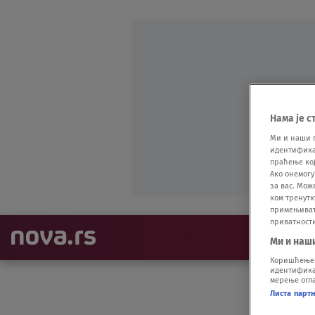
Нама је с
Ми и наши 
идентификат
праћење кој
Ако онемогу
за вас. Мож
ком тренутк
примењивати
приватност
NAJNOVIJE
Ми и наш
Коришћење п
идентификац
мерење огла
Листа парт