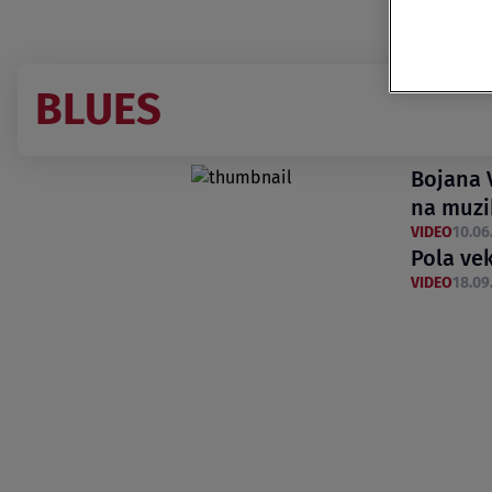
BLUES
Bojana 
na muzi
VIDEO
10.06.
Pola vek
VIDEO
18.09