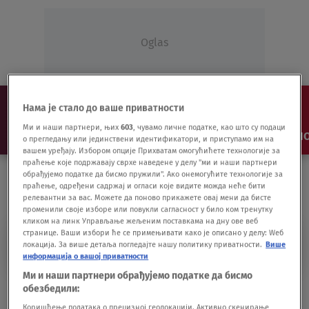
Oglas
Нама је стало до ваше приватности
Ми и наши партнери, њих
603
, чувамо личне податке, као што су подаци
NAJNOVIJE
VESTI
SHOW
SPORT
VIDEO
NO
о прегледању или јединствени идентификатори, и приступамо им на
вашем уређају. Избором опције Прихватам омогућићете технологије за
праћење које подржавају сврхе наведене у делу "ми и наши партнери
обрађујемо податке да бисмо пружили". Ако онемогућите технологије за
праћење, одређени садржај и огласи које видите можда неће бити
релевантни за вас. Можете да поново прикажете овај мени да бисте
променили своје изборе или повукли сагласност у било ком тренутку
кликом на линк Управљање жељеним поставкама на дну ове веб
странице. Ваши избори ће се примењивати како је описано у делу: Wеб
APOCALYPSE NOW
локација. За више детаља погледајте нашу политику приватности.
Више
информација о вашој приватности
Ми и наши партнери обрађујемо податке да бисмо
Istinite priče za karantinski vikend: Morate
обезбедили:
da ih pogledate
Коришћење података о прецизној геолокацији. Активно скенирање