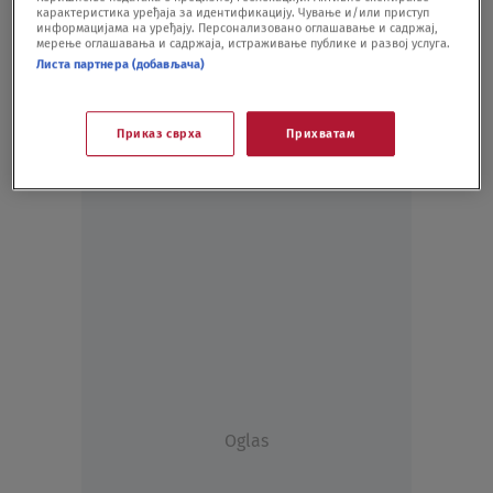
карактеристика уређаја за идентификацију. Чување и/или приступ
SHOWBIZ
24.04.20.
информацијама на уређају. Персонализовано оглашавање и садржај,
мерење оглашавања и садржаја, истраживање публике и развој услуга.
Листа партнера (добављача)
Приказ сврха
Прихватам
Oglas
Oglas