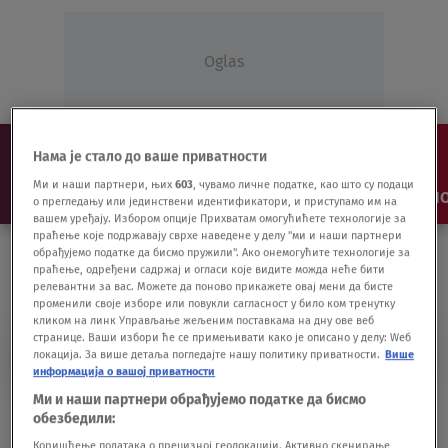
Oglas
Нама је стало до ваше приватности
Ми и наши партнери, њих
603
, чувамо личне податке, као што су подаци
NAJNOVIJE
VESTI
SHOW
SPORT
VIDEO
NO
о прегледању или јединствени идентификатори, и приступамо им на
вашем уређају. Избором опције Прихватам омогућићете технологије за
праћење које подржавају сврхе наведене у делу "ми и наши партнери
обрађујемо податке да бисмо пружили". Ако онемогућите технологије за
праћење, одређени садржај и огласи које видите можда неће бити
релевантни за вас. Можете да поново прикажете овај мени да бисте
променили своје изборе или повукли сагласност у било ком тренутку
кликом на линк Управљање жељеним поставкама на дну ове веб
странице. Ваши избори ће се примењивати како је описано у делу: Wеб
ALEKSA BEČIĆ ČESTITKA
локација. За више детаља погледајте нашу политику приватности.
Више
информација о вашој приватности
Ми и наши партнери обрађујемо податке да бисмо
Amfilohije Bečiću: Crna Gora je sigurna
обезбедили:
kuća za sve građane
Коришћење података о прецизној геолокацији. Активно скенирање