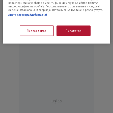
карактеристика уређаја за идентификацију. Чување и/или приступ
SVET
26.09.20.
информацијама на уређају. Персонализовано оглашавање и садржај,
мерење оглашавања и садржаја, истраживање публике и развој услуга.
Листа партнера (добављача)
Приказ сврха
Прихватам
Oglas
Oglas