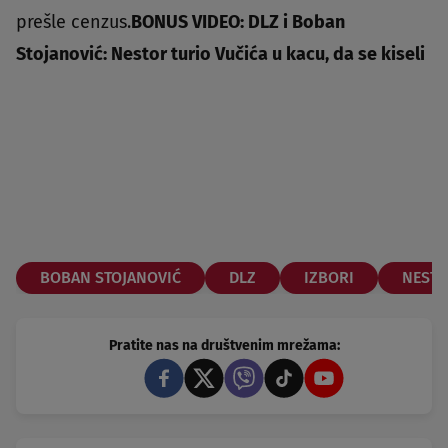
prešle cenzus.
BONUS VIDEO: DLZ i Boban
Stojanović: Nestor turio Vučića u kacu, da se kiseli
BOBAN STOJANOVIĆ
DLZ
IZBORI
NESTO
Pratite nas na društvenim mrežama: