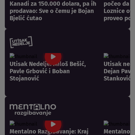
Kanadi za 150.000 dolara, pa ih
počeo da pl
prodavao: Sve o čemu je Bojan
Loznice otk
Bjelić ćutao
proveo pos
Utisak Nedelje: Miloš Bešić,
Utisak nede
Pavle Grbović i Boban
Dejan Pavlo
Stojanović
Stanković
Mentalno Razgibavanje: Kraj
Mentalno R