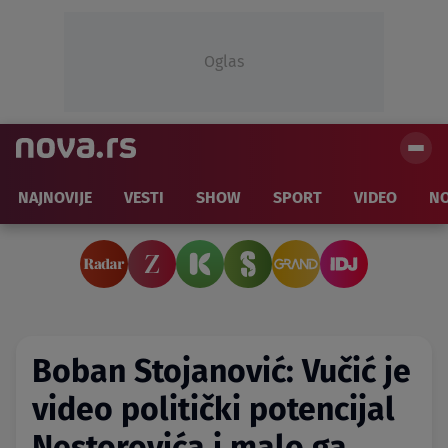
Oglas
NAJNOVIJE
VESTI
SHOW
SPORT
VIDEO
NO
Boban Stojanović: Vučić je
video politički potencijal
Nestorovića i malo ga