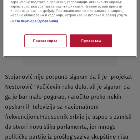
Коришћење података о прецизној геолокацији. Активно скенирање
карактеристика уређаја за идентификацију. Чување и/или приступ
информацијама на уређају. Персонализовано оглашавање и садржај,
мерење оглашавања и садржаја, истраживање публике и развој услуга.
Листа партнера (добављача)
Oglas
Приказ сврха
Прихватам
Stojanović nije potpuno siguran da li je "projekat
Nestorović" Vučićevih ruku delo, ali je siguran da
ga je bar malo pogurao, naročito preko nekih
opskurnih televizija sa nacionalnom
frekvencijom.Predsednik Srbije je uspeo u zamisli
da stvori novu sliku parlamenta, jer mnoge
političke partije iz prošlog saziva skupštine nisu