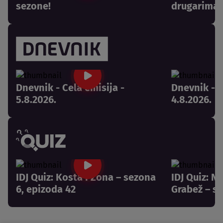
sezone!
drugarima 
Dnevnik - Cela emisija -
Dnevnik - C
5.8.2026.
4.8.2026.
IDJ Quiz: Kosta i Zona – sezona
IDJ Quiz: N
6, epizoda 42
Grabež – se