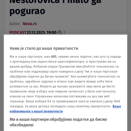
pogurao
Autor:
Nova.rs
PODCAST
23.12.2023. 19:00
1
Postavi Nova.rs za omiljeni Google izvor
Više
Нама је стало до ваше приватности
Ми и наши партнери, њих
603
, чувамо личне податке, као што су подаци
о прегледању или јединствени идентификатори, и приступамо им на
Politikolog i analitičar Boban Stojanović bio je
вашем уређају. Избором опције Прихватам омогућићете технологије за
gost najnovijeg izdanja podkasta "Dobar, loš, zao".
праћење које подржавају сврхе наведене у делу "ми и наши партнери
обрађујемо податке да бисмо пружили". Ако онемогућите технологије за
праћење, одређени садржај и огласи које видите можда неће бити
релевантни за вас. Можете да поново прикажете овај мени да бисте
Podeli vest:
променили своје изборе или повукли сагласност у било ком тренутку
кликом на линк Управљање жељеним поставкама на дну ове веб
странице. Ваши избори ће се примењивати како је описано у делу: Wеб
локација. За више детаља погледајте нашу политику приватности.
Више
информација о вашој приватности
Ми и наши партнери обрађујемо податке да бисмо
обезбедили: