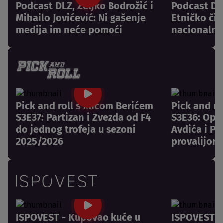
Podcast DLZ, Željko Bodrožić i
Podcast DLZ
Mihailo Jovićević: Ni gašenje
Etničko či
medija im neće pomoći
nacionalni
Pick and roll s Mićom Berićem
Pick and r
S3E37: Partizan i Zvezda od F4
S3E36: Opr
do jednog trofeja u sezoni
Avdića i Pa
2025/2026
provalijom
ISPOVEST - Kupovao kuće u
ISPOVEST -