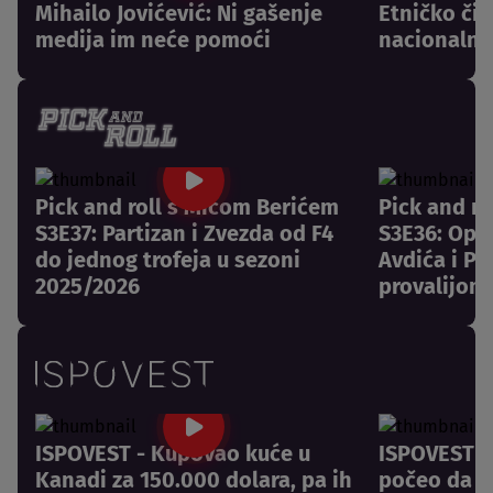
Mihailo Jovićević: Ni gašenje
Etničko či
medija im neće pomoći
nacionalni
Pick and roll s Mićom Berićem
Pick and r
S3E37: Partizan i Zvezda od F4
S3E36: Opr
do jednog trofeja u sezoni
Avdića i Pa
2025/2026
provalijom
ISPOVEST - Kupovao kuće u
ISPOVEST -
Kanadi za 150.000 dolara, pa ih
počeo da pl