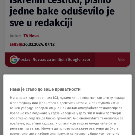
jedne bake oduševilo je
sve u redakciji
Autor:
TV Nova
EMISIJE
26.03.2024. 07:12
Postavi Nova.rs za omiljeni Google izvor
Više
Nova TV juče je proslavila peti rođendan!
Putovanje su započeli skromno, a danas imaju
Нама је стало до ваше приватности
status najgledanije komercijalne televizije sa
Ми и наши партнери, њих
603
, чувамо личне податке, као што су подаци
atraktivnim zabavnim programom i emisijama koje
о прегледању или јединствени идентификатори, и приступамо им на
menjaju percepciju informativnog programa u
вашем уређају. Избором опције Прихватам омогућићете технологије за
Srbiji.
праћење које подржавају сврхе наведене у делу "ми и наши партнери
обрађујемо податке да бисмо пружили". Ако онемогућите технологије за
праћење, одређени садржај и огласи које видите можда неће бити
релевантни за вас. Можете да поново прикажете овај мени да бисте
Podeli vest:
променили своје изборе или повукли сагласност у било ком тренутку