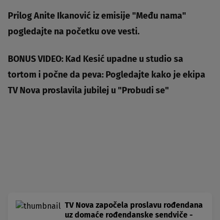
Prilog Anite Ikanović iz emisije "Među nama"
pogledajte na početku ove vesti.
BONUS VIDEO:
Kad Kesić upadne u studio sa
tortom i počne da peva: Pogledajte kako je ekipa
TV Nova proslavila jubilej u "Probudi se"
TV Nova započela proslavu rođendana
uz domaće rođendanske sendviče -