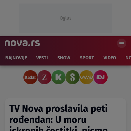
Oglas
NAJNOVIJE
VESTI
SHOW
SPORT
VIDEO
NO
TV Nova proslavila peti
rođendan: U moru
iskrenih čestitki, pismo