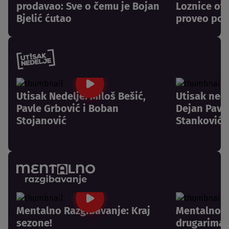
prodavao: Sve o čemu je Bojan
Loznice otk
Bjelić ćutao
proveo pos
Utisak Nedelje: Miloš Bešić,
Utisak nede
Pavle Grbović i Boban
Dejan Pavlo
Stojanović
Stanković
Mentalno Razgibavanje: Kraj
Mentalno R
sezone!
drugarima 