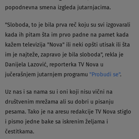
popodnevna smena izgleda jutarnjacima.
"Sloboda, to je bila prva reč koju su svi izgovarali
kada ih pitam šta im prvo padne na pamet kada
kažem televizija "Nova" ili neki opšti utisak ili šta
im je najteže, zapravo je bila sloboda", rekla je
Danijela Lazović, reporterka TV Nova u
jučerašnjem jutarnjem programu
"Probudi se"
.
Uz nas i sa nama su i oni koji nisu vični na
društvenim mrežama ali su dobri u pisanju
pesama. Tako je na aresu redakcije TV Nova stiglo
i pismo jedne bake sa iskrenim željama i
čestitkama.