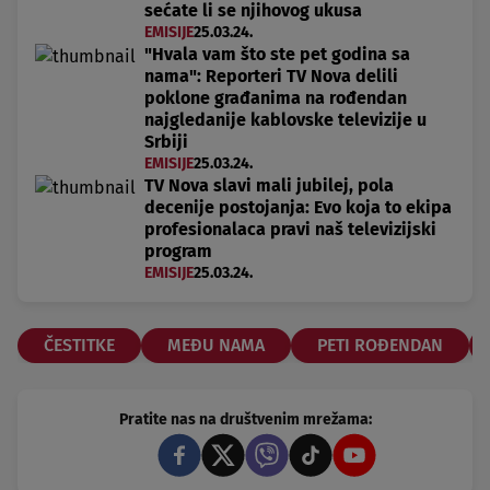
sećate li se njihovog ukusa
EMISIJE
25.03.24.
"Hvala vam što ste pet godina sa
nama": Reporteri TV Nova delili
poklone građanima na rođendan
najgledanije kablovske televizije u
Srbiji
EMISIJE
25.03.24.
TV Nova slavi mali jubilej, pola
decenije postojanja: Evo koja to ekipa
profesionalaca pravi naš televizijski
program
EMISIJE
25.03.24.
ČESTITKE
MEĐU NAMA
PETI ROĐENDAN
Pratite nas na društvenim mrežama: