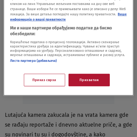
кликом на линк Управљање жељеним поставкама на дну ове веб
странице. Ваши избори ће се примењивати како је описано у делу: Wеб
локација. За више детаља погледајте нашу политику приватности.
Више
информација о вашој приватности
Ми и наши партнери обрађујемо податке да бисмо
обезбедили:
Коришћење података о прецизној геолокацији. Активно скенирање
карактеристика уређаја за идентификацију. Чување и/или приступ
информацијама на уређају. Персонализовано оглашавање и садржај,
мерење оглашавања и садржаја, истраживање публике и развој услуга.
Листа партнера (добављача)
Oglas
Приказ сврха
Прихватам
Lutajuća kamera zakucala je na vrata kamera gde
se rađaju reportaže i dnevno aktuelne priče, a gde
su novinari tu su i dogodovštine, a kako