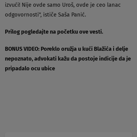
izvući! Nije ovde samo Uroš, ovde je ceo lanac
odgovornosti", ističe Saša Panić.
Prilog pogledajte na početku ove vesti.
BONUS VIDEO: Poreklo oružja u kući Blažića i delje
nepoznato, advokati kažu da postoje indicije da je
pripadalo ocu ubice