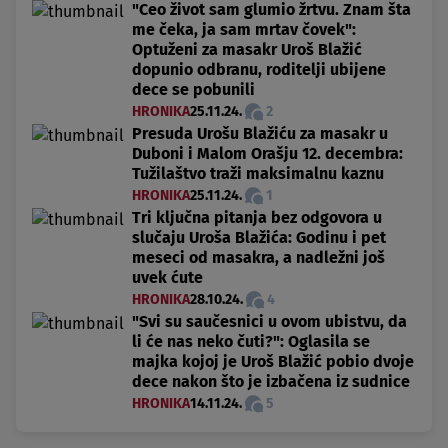
"Ceo život sam glumio žrtvu. Znam šta
me čeka, ja sam mrtav čovek":
Optuženi za masakr Uroš Blažić
dopunio odbranu, roditelji ubijene
dece se pobunili
HRONIKA
25.11.24.
2
Presuda Urošu Blažiću za masakr u
Duboni i Malom Orašju 12. decembra:
Tužilaštvo traži maksimalnu kaznu
HRONIKA
25.11.24.
1
Tri ključna pitanja bez odgovora u
slučaju Uroša Blažića: Godinu i pet
meseci od masakra, a nadležni još
uvek ćute
HRONIKA
28.10.24.
4
"Svi su saučesnici u ovom ubistvu, da
li će nas neko čuti?": Oglasila se
majka kojoj je Uroš Blažić pobio dvoje
dece nakon što je izbačena iz sudnice
HRONIKA
14.11.24.
5