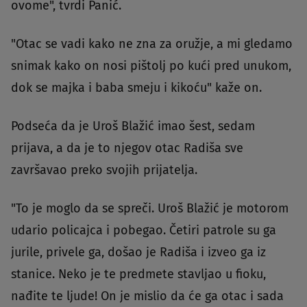
ovome", tvrdi Panić.
"Otac se vadi kako ne zna za oružje, a mi gledamo
snimak kako on nosi pištolj po kući pred unukom,
dok se majka i baba smeju i kikoću" kaže on.
Podseća da je Uroš Blažić imao šest, sedam
prijava, a da je to njegov otac Radiša sve
završavao preko svojih prijatelja.
"To je moglo da se spreči. Uroš Blažić je motorom
udario policajca i pobegao. Četiri patrole su ga
jurile, privele ga, došao je Radiša i izveo ga iz
stanice. Neko je te predmete stavljao u fioku,
nađite te ljude! On je mislio da će ga otac i sada