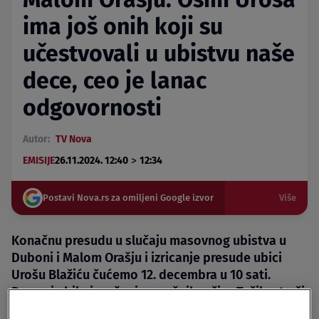
ima još onih koji su
učestvovali u ubistvu naše
dece, ceo je lanac
odgovornosti
Autor:
TV Nova
>
EMISIJE
26.11.2024. 12:40
12:34
Postavi Nova.rs za omiljeni Google izvor
Više
Konačnu presudu u slučaju masovnog ubistva u
Duboni i Malom Orašju i izricanje presude ubici
Urošu Blažiću čućemo 12. decembra u 10 sati.
Danas je bilo iznošenje završnih reči, a Tužilac traži
maksimalnu kaznu za zločin – i za Uroša Blažića i za