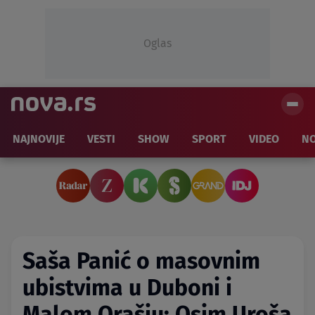
Oglas
NAJNOVIJE
VESTI
SHOW
SPORT
VIDEO
NO
Saša Panić o masovnim
ubistvima u Duboni i
Malom Orašju: Osim Uroša