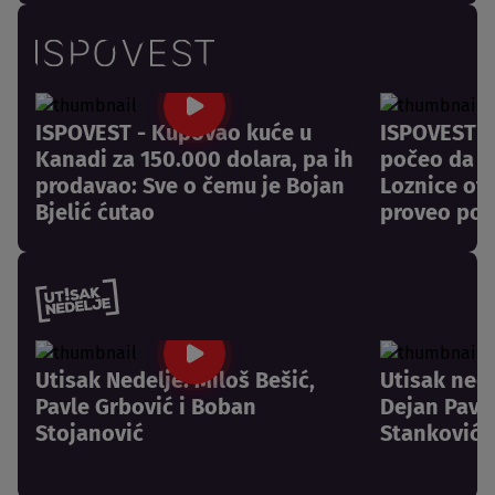
ISPOVEST - Kupovao kuće u
ISPOVEST -
Kanadi za 150.000 dolara, pa ih
počeo da pl
prodavao: Sve o čemu je Bojan
Loznice otk
Bjelić ćutao
proveo pos
Utisak Nedelje: Miloš Bešić,
Utisak nede
Pavle Grbović i Boban
Dejan Pavlo
Stojanović
Stanković