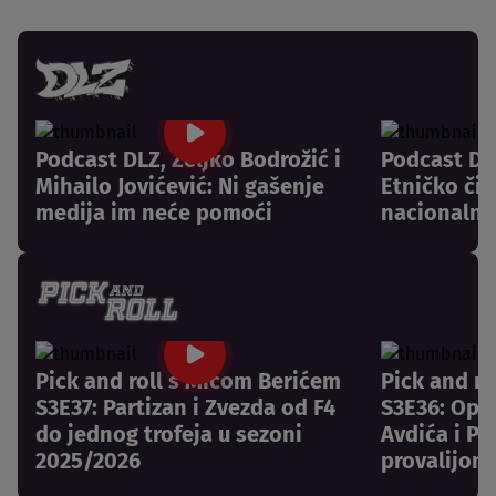
Podcast DLZ, Željko Bodrožić i
Podcast DLZ
Mihailo Jovićević: Ni gašenje
Etničko či
medija im neće pomoći
nacionalni
Pick and roll s Mićom Berićem
Pick and r
S3E37: Partizan i Zvezda od F4
S3E36: Opr
do jednog trofeja u sezoni
Avdića i Pa
2025/2026
provalijom