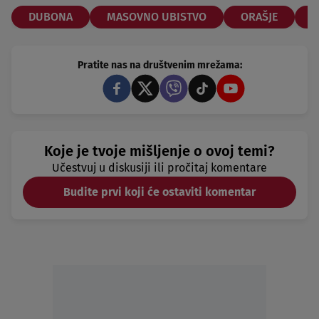
DUBONA
MASOVNO UBISTVO
ORAŠJE
O
Pratite nas na društvenim mrežama:
Koje je tvoje mišljenje o ovoj temi?
Učestvuj u diskusiji ili pročitaj komentare
Budite prvi koji će ostaviti komentar