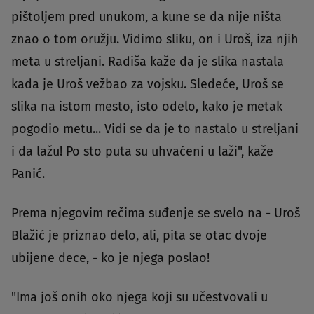
pištoljem pred unukom, a kune se da nije ništa
znao o tom oružju. Vidimo sliku, on i Uroš, iza njih
meta u streljani. Radiša kaže da je slika nastala
kada je Uroš vežbao za vojsku. Sledeće, Uroš se
slika na istom mesto, isto odelo, kako je metak
pogodio metu... Vidi se da je to nastalo u streljani
i da lažu! Po sto puta su uhvaćeni u laži", kaže
Panić.
Prema njegovim rečima suđenje se svelo na - Uroš
Blažić je priznao delo, ali, pita se otac dvoje
ubijene dece, - ko je njega poslao!
"Ima još onih oko njega koji su učestvovali u