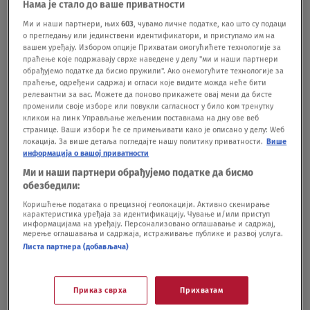
Нама је стало до ваше приватности
njegovog oca. Kako pred taj 12. decembar, uz sve
te činjenice izgleda ceo ovaj proces? I kako na to
Ми и наши партнери, њих
603
, чувамо личне податке, као што су подаци
о прегледању или јединствени идентификатори, и приступамо им на
gledaju porodice ubijenih i ranjenih, što je
вашем уређају. Избором опције Прихватам омогућићете технологије за
verovatno i najvažnije pitanje? O tome danas
праћење које подржавају сврхе наведене у делу "ми и наши партнери
обрађујемо податке да бисмо пружили". Ако онемогућите технологије за
razgovaram sa Sašom Panićem, ocem ubijenih,
праћење, одређени садржај и огласи које видите можда неће бити
brata i sestre, Milana i Kristine.
релевантни за вас. Можете да поново прикажете овај мени да бисте
променили своје изборе или повукли сагласност у било ком тренутку
кликом на линк Управљање жељеним поставкама на дну ове веб
странице. Ваши избори ће се примењивати како је описано у делу: Wеб
Podeli vest:
локација. За више детаља погледајте нашу политику приватности.
Више
информација о вашој приватности
Ми и наши партнери обрађујемо податке да бисмо
обезбедили:
Коришћење података о прецизној геолокацији. Активно скенирање
карактеристика уређаја за идентификацију. Чување и/или приступ
информацијама на уређају. Персонализовано оглашавање и садржај,
мерење оглашавања и садржаја, истраживање публике и развој услуга.
Листа партнера (добављача)
Oglas
Приказ сврха
Прихватам