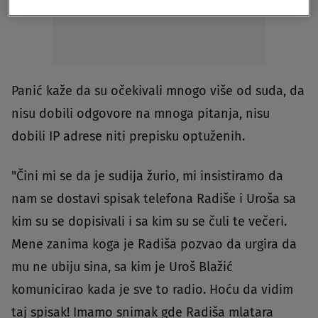
Panić kaže da su očekivali mnogo više od suda, da
nisu dobili odgovore na mnoga pitanja, nisu
dobili IP adrese niti prepisku optuženih.
"Čini mi se da je sudija žurio, mi insistiramo da
nam se dostavi spisak telefona Radiše i Uroša sa
kim su se dopisivali i sa kim su se čuli te večeri.
Mene zanima koga je Radiša pozvao da urgira da
mu ne ubiju sina, sa kim je Uroš Blažić
komunicirao kada je sve to radio. Hoću da vidim
taj spisak! Imamo snimak gde Radiša mlatara