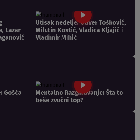
g
Utisak nedelje: Oliver Tošković,
a, Lazar
Milutin Kostić, Vladica Kljajić i
raganović
Vladimir Mihić
: Gošća
Mentalno Razgibavanje: Šta to
beše zvučni top?