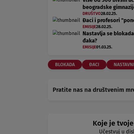
Više od 500 bivših u
beogradske gimnazij
DRUŠTVO
28.02.25.
Đaci i profesori "po
EMISIJE
28.02.25.
Nastavlja se blokada
đaka?
EMISIJE
01.03.25.
BLOKADA
ĐACI
NASTAVNI
Pratite nas na društvenim m
Koje je tvoje
Učestvuj u dis