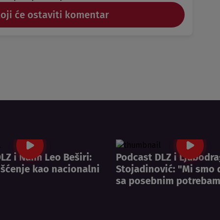
koji će ostaviti komentar
LZ i Naim Leo Beširi:
Podcast DLZ i Ljubodra
išćenje kao nacionalni
Stojadinović: "Mi smo 
sa posebnim potrebam