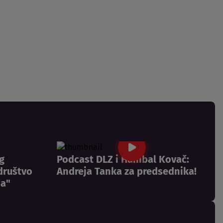
g
Podcast DLZ i Hanibal Kovač:
društvo
Andreja Tanka za predsednika!
a"