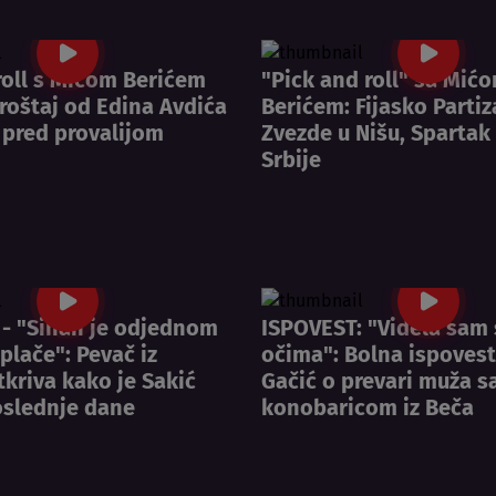
roll s Mićom Berićem
"Pick and roll" sa Mić
roštaj od Edina Avdića
Berićem: Fijasko Partiz
n pred provalijom
Zvezde u Nišu, Sparta
Srbije
- "Sinan je odjednom
ISPOVEST: "Videla sam
plače": Pevač iz
očima": Bolna ispoves
tkriva kako je Sakić
Gačić o prevari muža s
oslednje dane
konobaricom iz Beča