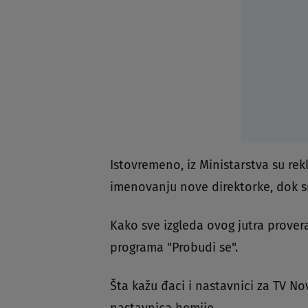
Istovremeno, iz Ministarstva su re
imenovanju nove direktorke, dok su
Kako sve izgleda ovog jutra prover
programa "Probudi se".
Šta kažu đaci i nastavnici za TV No