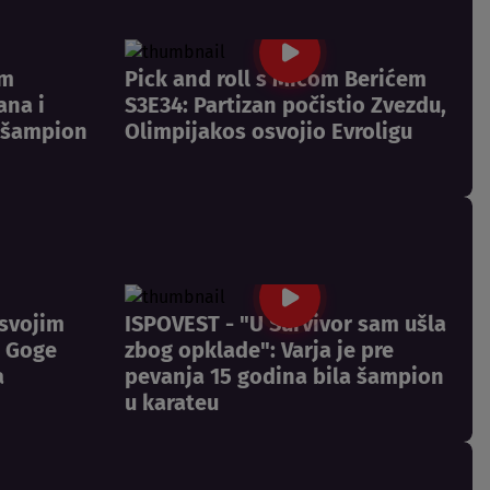
om
Pick and roll s Mićom Berićem
ana i
S3E34: Partizan počistio Zvezdu,
k šampion
Olimpijakos osvojio Evroligu
 svojim
ISPOVEST - "U Survivor sam ušla
t Goge
zbog opklade": Varja je pre
a
pevanja 15 godina bila šampion
u karateu