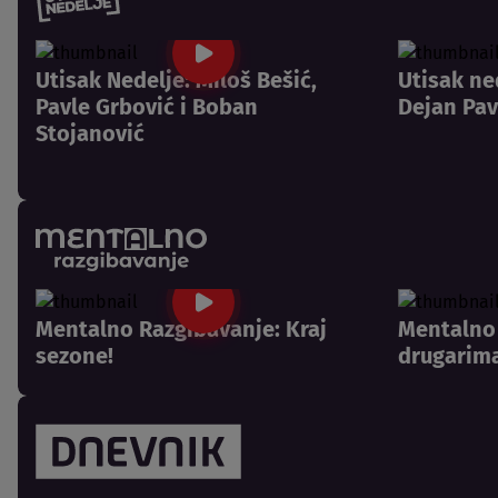
Utisak Nedelje: Miloš Bešić,
Utisak ne
Pavle Grbović i Boban
Dejan Pav
Stojanović
Mentalno Razgibavanje: Kraj
Mentalno 
sezone!
drugarima