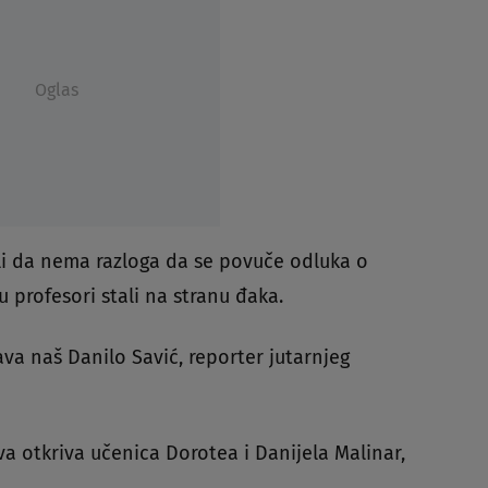
Oglas
kli da nema razloga da se povuče odluka o
 profesori stali na stranu đaka.
ava naš Danilo Savić, reporter jutarnjeg
va otkriva učenica Dorotea i Danijela Malinar,