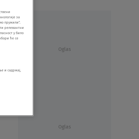
ствени
хнологије за
мо пружили".
ити релевантни
ласност у било
збори ће се
Oglas
е и садржај,
še
Oglas