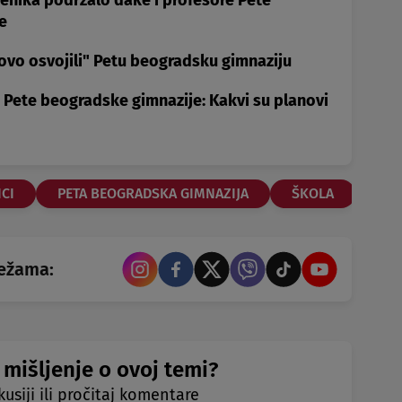
čenika podržalo đake i profesore Pete
e
novo osvojili" Petu beogradsku gimnaziju
 Pete beogradske gimnazije: Kakvi su planovi
CI
PETA BEOGRADSKA GIMNAZIJA
ŠKOLA
režama:
 mišljenje o ovoj temi?
kusiji ili pročitaj komentare