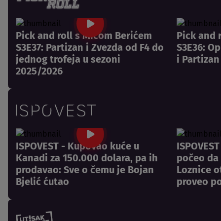
Pick and roll s Mićom Berićem
Pick and 
S3E37: Partizan i Zvezda od F4 do
S3E36: Op
jednog trofeja u sezoni
i Partiza
2025/2026
ISPOVEST - Kupovao kuće u
ISPOVEST 
Kanadi za 150.000 dolara, pa ih
počeo da 
prodavao: Sve o čemu je Bojan
Loznice o
Bjelić ćutao
proveo p