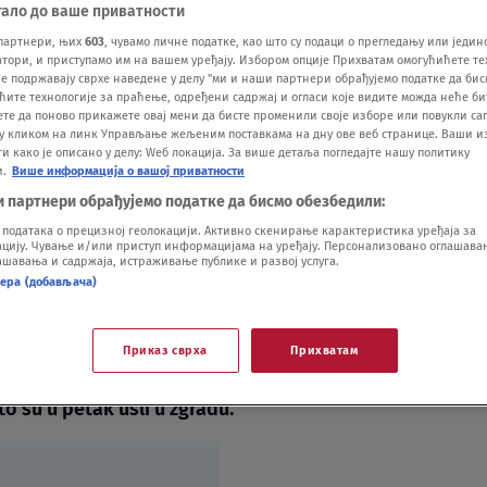
тало до ваше приватности
партнери, њих
603
, чувамо личне податке, као што су подаци о прегледању или једин
ори, и приступамо им на вашем уређају. Избором опције Прихватам омогућићете те
е подржавају сврхе наведене у делу "ми и наши партнери обрађујемо податке да бис
gradske gimnazije
ћите технологије за праћење, одређени садржај и огласи које видите можда неће б
ете да поново прикажете овај мени да бисте променили своје изборе или повукли саг
у кликом на линк Управљање жељеним поставкама на дну ове веб странице. Ваши и
kadom škole
 како је описано у делу: Wеб локација. За више детаља погледајте нашу политику
и.
Више информација о вашој приватности
и партнери обрађујемо податке да бисмо обезбедили:
одатака о прецизној геолокацији. Активно скенирање карактеристика уређаја за
ију. Чување и/или приступ информацијама на уређају. Персонализовано оглашавањ
шавања и садржаја, истраживање публике и развој услуга.
нера (добављача)
Vi
Приказ сврха
Прихватам
je u subotu su doneli odluku da nastave sa
o su u petak ušli u zgradu.