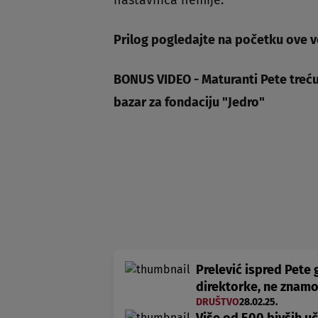
nastavnica hemije.
Prilog pogledajte na početku ove v
BONUS VIDEO - Maturanti Pete treću 
bazar za fondaciju "Jedro"
Prelević ispred Pete 
direktorke, ne znamo 
DRUŠTVO
28.02.25.