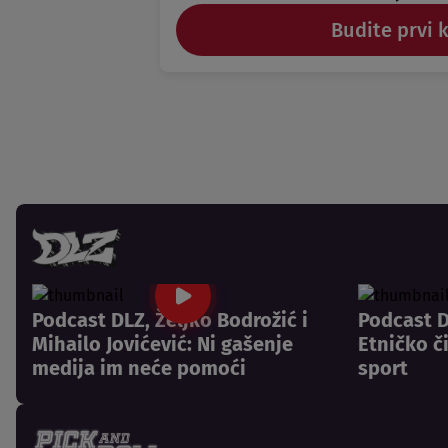
Budite prvi 
Podcast DLZ, Željko Bodrožić i
Podcast D
Mihailo Jovićević: Ni gašenje
Etničko č
medija im neće pomoći
sport