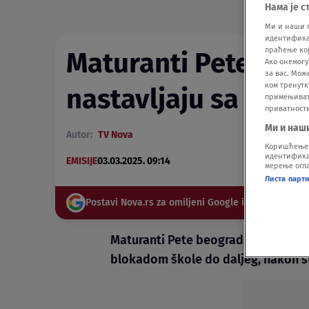
Нама је с
Ми и наши 
идентификат
праћење кој
Maturanti Pete beo
Ако онемогу
за вас. Мож
ком тренутк
nastavljaju sa blo
примењивати
приватност
Ми и наш
Autor:
TV Nova
Коришћење п
идентификац
EMISIJE
03.03.2025. 09:14
мерење огла
Листа парт
Postavi Nova.rs za omiljeni Google izvor
Maturanti Pete beogradske gimnazi
blokadom škole do daljeg, nakon št