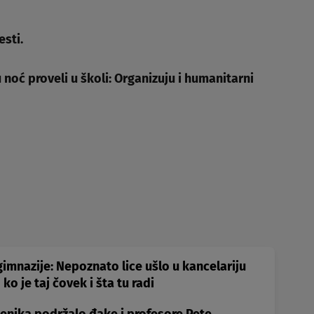
esti.
noć proveli u školi: Organizuju i humanitarni
gimnazije: Nepoznato lice ušlo u kancelariju
ko je taj čovek i šta tu radi