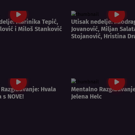
delje: Marinika Tepić,
Utisak nedelje: Miodra
lović i Miloš Stanković
Jovanović, Miljan Salat
Stojanović, Hristina D
Razgibavanje: Hvala
Mentalno Razgibavanje
 s NOVE!
Jelena Helc