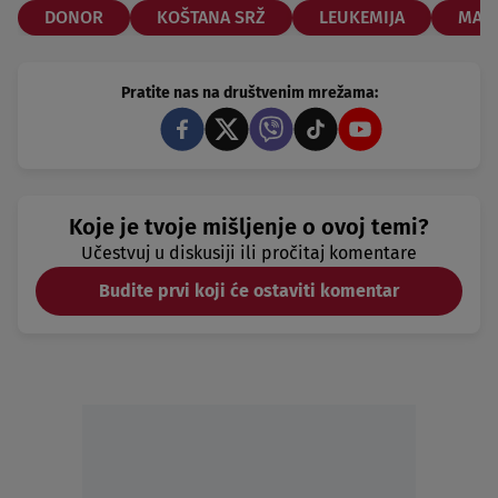
DONOR
KOŠTANA SRŽ
LEUKEMIJA
MARI
Pratite nas na društvenim mrežama:
Koje je tvoje mišljenje o ovoj temi?
Učestvuj u diskusiji ili pročitaj komentare
Budite prvi koji će ostaviti komentar