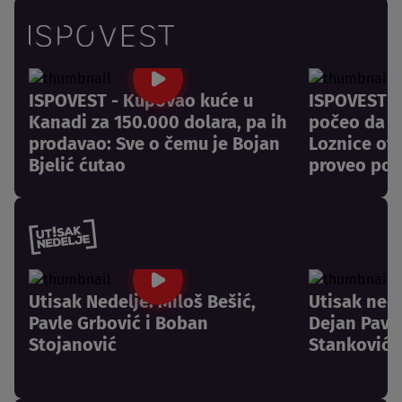
ISPOVEST - Kupovao kuće u
ISPOVEST -
Kanadi za 150.000 dolara, pa ih
počeo da pl
prodavao: Sve o čemu je Bojan
Loznice otk
Bjelić ćutao
proveo pos
Utisak Nedelje: Miloš Bešić,
Utisak nede
Pavle Grbović i Boban
Dejan Pavlo
Stojanović
Stanković