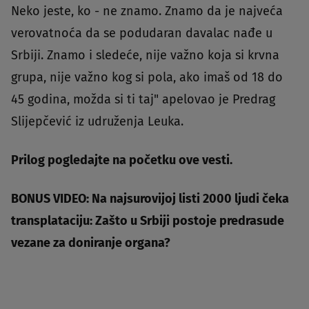
Neko jeste, ko - ne znamo. Znamo da je najveća
verovatnoća da se podudaran davalac nađe u
Srbiji. Znamo i sledeće, nije važno koja si krvna
grupa, nije važno kog si pola, ako imaš od 18 do
45 godina, možda si ti taj" apelovao je Predrag
Slijepčević iz udruženja Leuka.
Prilog pogledajte na početku ove vesti.
BONUS VIDEO: Na najsurovijoj listi 2000 ljudi čeka
transplataciju: Zašto u Srbiji postoje predrasude
vezane za doniranje organa?