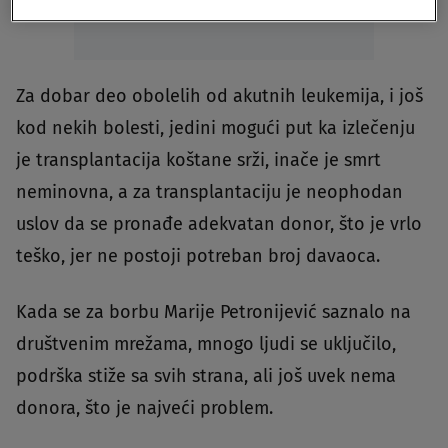
Za dobar deo obolelih od akutnih leukemija, i još
kod nekih bolesti, jedini mogući put ka izlečenju
je transplantacija koštane srži, inače je smrt
neminovna, a za transplantaciju je neophodan
uslov da se pronađe adekvatan donor, što je vrlo
teško, jer ne postoji potreban broj davaoca.
Kada se za borbu Marije Petronijević saznalo na
društvenim mrežama, mnogo ljudi se uključilo,
podrška stiže sa svih strana, ali još uvek nema
donora, što je najveći problem.