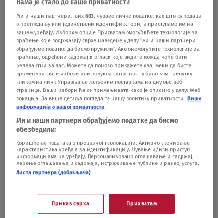
Ovo nije priča samo onjoj, to može biti bilo ko od
Нама је стало до ваше приватности
nas - u srpskom registru postoji svega 20.000
Ми и наши партнери, њих
603
, чувамо личне податке, као што су подаци
potencijalnih donora koštane srži, a potrebno nam
о прегледању или јединствени идентификатори, и приступамо им на
вашем уређају. Избором опције Прихватам омогућићете технологије за
je 100.000. Kako popraviti ovu statistiku, objasniće
праћење које подржавају сврхе наведене у делу "ми и наши партнери
nam Predrag Slijepčević iz udruženja Leuka.
обрађујемо податке да бисмо пружили". Ако онемогућите технологије за
праћење, одређени садржај и огласи које видите можда неће бити
релевантни за вас. Можете да поново прикажете овај мени да бисте
променили своје изборе или повукли сагласност у било ком тренутку
Podeli vest:
кликом на линк Управљање жељеним поставкама на дну ове веб
странице. Ваши избори ће се примењивати како је описано у делу: Wеб
локација. За више детаља погледајте нашу политику приватности.
Више
информација о вашој приватности
Ми и наши партнери обрађујемо податке да бисмо
обезбедили:
Коришћење података о прецизној геолокацији. Активно скенирање
карактеристика уређаја за идентификацију. Чување и/или приступ
информацијама на уређају. Персонализовано оглашавање и садржај,
мерење оглашавања и садржаја, истраживање публике и развој услуга.
Листа партнера (добављача)
Oglas
Приказ сврха
Прихватам