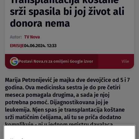
srži spasila bi joj život ali
donora nema
Autor:
TV Nova
EMISIJE
04.06.2024. 12:33
Postavi Nova.rs za omiljeni Google izvor
Više
Marija Petronijević je majka dve devojčice od 5 i 7
godina. Ova medicinska sestra je do pre četiri
meseca pomagala drugima, a sada je njoj
potrebna pomoć. Dijagnostikovana joj je
leukemija. Njen spas je transplantacija koštane
srži matičnim ćelijama, ali tu se priča dodatno
komplikuje - ni u jednom registru davalaca
matičnih ćelija nema nikoga ko odgovara Mariji.