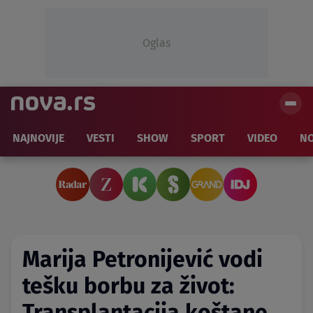
Oglas
NAJNOVIJE
VESTI
SHOW
SPORT
VIDEO
NO
Marija Petronijević vodi
tešku borbu za život:
Transplantacija koštane