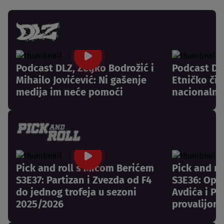
Podcast DLZ, Željko Bodrožić i
Podcast DLZ
Mihailo Jovićević: Ni gašenje
Etničko či
medija im neće pomoći
nacionalni
Pick and roll s Mićom Berićem
Pick and r
S3E37: Partizan i Zvezda od F4
S3E36: Opr
do jednog trofeja u sezoni
Avdića i Pa
2025/2026
provalijom