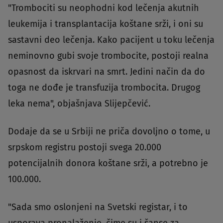
"Trombociti su neophodni kod lečenja akutnih
leukemija i transplantacija koštane srži, i oni su
sastavni deo lečenja. Kako pacijent u toku lečenja
neminovno gubi svoje trombocite, postoji realna
opasnost da iskrvari na smrt. Jedini način da do
toga ne dođe je transfuzija trombocita. Drugog
leka nema", objašnjava Slijepčević.
Dodaje da se u Srbiji ne priča dovoljno o tome, u
srpskom registru postoji svega 20.000
potencijalnih donora koštane srži, a potrebno je
100.000.
"Sada smo oslonjeni na Svetski registar, i to