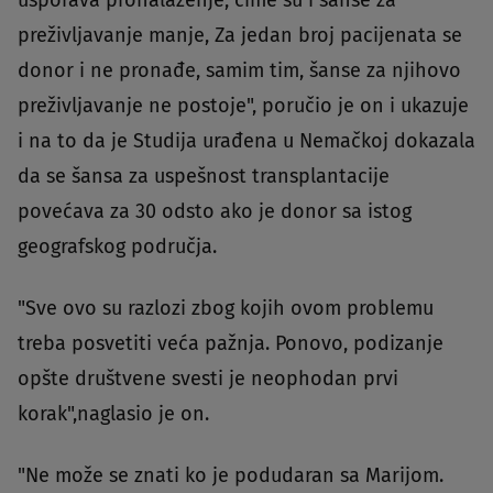
usporava pronalaženje, čime su i šanse za
preživljavanje manje, Za jedan broj pacijenata se
donor i ne pronađe, samim tim, šanse za njihovo
preživljavanje ne postoje", poručio je on i ukazuje
i na to da je Studija urađena u Nemačkoj dokazala
da se šansa za uspešnost transplantacije
povećava za 30 odsto ako je donor sa istog
geografskog područja.
"Sve ovo su razlozi zbog kojih ovom problemu
treba posvetiti veća pažnja. Ponovo, podizanje
opšte društvene svesti je neophodan prvi
korak",naglasio je on.
"Ne može se znati ko je podudaran sa Marijom.