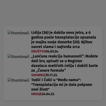
Lidija (36) je dobila novu jetru, a 6
godina posle transplatacije upoznala
je majku svoje donorke (20). Njihov
susret slama i najtvrđa srca
DRUŠTVO
04.03.24.
„Lančana reakcija humanosti“: Možete
dati krv, upisati se u Registar
davalaca matičnih ćelija i dobiti karte
za „Čuvare formule“
SHOWBIZ
25.11.23.
Todić i Čolić u "Među nama":
"Transplatacija mi je dala potpuno
novi život"
EMISIJE
24.04.23.