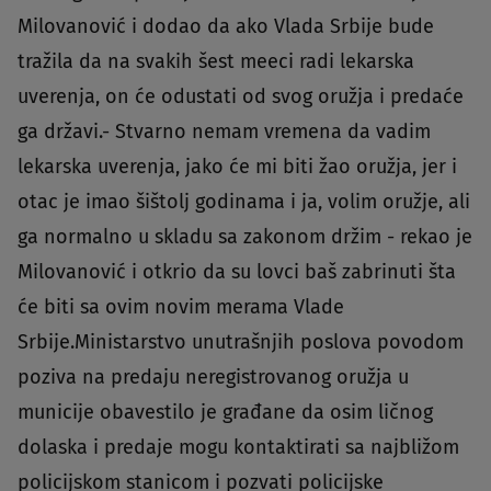
Milovanović i dodao da ako Vlada Srbije bude
tražila da na svakih šest meeci radi lekarska
uverenja, on će odustati od svog oružja i predaće
ga državi.- Stvarno nemam vremena da vadim
lekarska uverenja, jako će mi biti žao oružja, jer i
otac je imao šištolj godinama i ja, volim oružje, ali
ga normalno u skladu sa zakonom držim - rekao je
Milovanović i otkrio da su lovci baš zabrinuti šta
će biti sa ovim novim merama Vlade
Srbije.Ministarstvo unutrašnjih poslova povodom
poziva na predaju neregistrovanog oružja u
municije obavestilo je građane da osim ličnog
dolaska i predaje mogu kontaktirati sa najbližom
policijskom stanicom i pozvati policijske