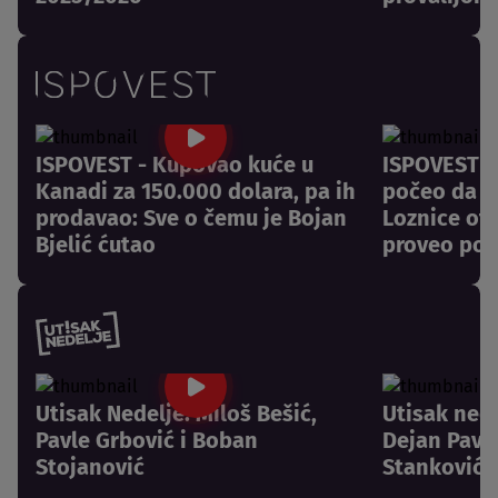
ISPOVEST - Kupovao kuće u
ISPOVEST -
Kanadi za 150.000 dolara, pa ih
počeo da pl
prodavao: Sve o čemu je Bojan
Loznice otk
Bjelić ćutao
proveo pos
Utisak Nedelje: Miloš Bešić,
Utisak nede
Pavle Grbović i Boban
Dejan Pavlo
Stojanović
Stanković