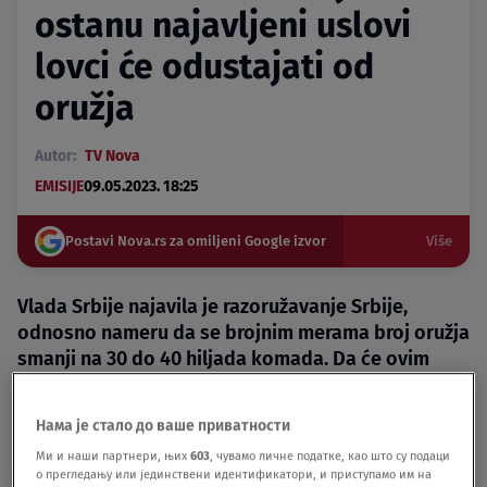
ostanu najavljeni uslovi
lovci će odustajati od
oružja
Autor:
TV Nova
EMISIJE
09.05.2023. 18:25
Postavi Nova.rs za omiljeni Google izvor
Više
Vlada Srbije najavila je razoružavanje Srbije,
odnosno nameru da se brojnim merama broj oružja
smanji na 30 do 40 hiljada komada. Da će ovim
merama najviše će biti pogođena lovačka
udruženja, brinu se brojni lovci.
Нама је стало до ваше приватности
Ми и наши партнери, њих
603
, чувамо личне податке, као што су подаци
о прегледању или јединствени идентификатори, и приступамо им на
Podeli vest: