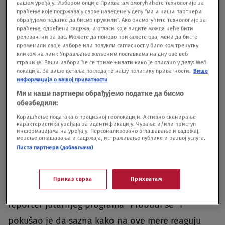
вашем уређају. Избором опције Прихватам омогућићете технологије за
праћење које подржавају сврхе наведене у делу "ми и наши партнери
обрађујемо податке да бисмо пружили". Ако онемогућите технологије за
праћење, одређени садржај и огласи које видите можда неће бити
релевантни за вас. Можете да поново прикажете овај мени да бисте
променили своје изборе или повукли сагласност у било ком тренутку
кликом на линк Управљање жељеним поставкама на дну ове веб
странице. Ваши избори ће се примењивати како је описано у делу: Wеб
локација. За више детаља погледајте нашу политику приватности.
Више
информација о вашој приватности
Ми и наши партнери обрађујемо податке да бисмо
обезбедили:
Oglas
Коришћење података о прецизној геолокацији. Активно скенирање
карактеристика уређаја за идентификацију. Чување и/или приступ
информацијама на уређају. Персонализовано оглашавање и садржај,
мерење оглашавања и садржаја, истраживање публике и развој услуга.
Листа партнера (добављача)
Приказ сврха
Прихватам
Ovom temom se danas bavio Nebojša Jovanović,
reporter jutarnjeg programa "Probudi se" i
pokušao je da sazna kako na ove mere reaguju