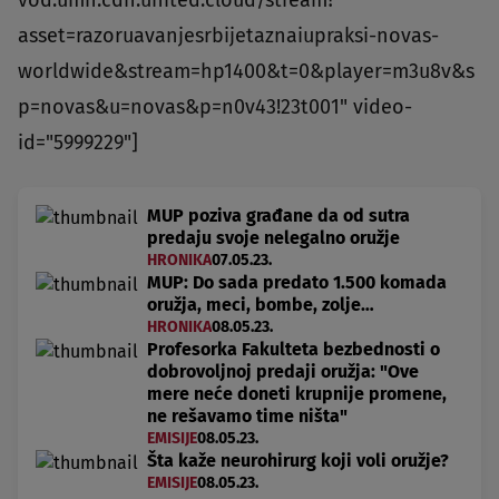
vod.umn.cdn.united.cloud/stream?
asset=razoruavanjesrbijetaznaiupraksi-novas-
worldwide&stream=hp1400&t=0&player=m3u8v&s
p=novas&u=novas&p=n0v43!23t001" video-
id="5999229"]
MUP poziva građane da od sutra
predaju svoje nelegalno oružje
HRONIKA
07.05.23.
MUP: Do sada predato 1.500 komada
oružja, meci, bombe, zolje…
HRONIKA
08.05.23.
Profesorka Fakulteta bezbednosti o
dobrovoljnoj predaji oružja: "Ove
mere neće doneti krupnije promene,
ne rešavamo time ništa"
EMISIJE
08.05.23.
Šta kaže neurohirurg koji voli oružje?
EMISIJE
08.05.23.