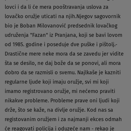
lovci i da li će mera pooštravanja uslova za
lovačko oružje uticati na njih.Njegov sagovornik
bio je Boban Milovanović predsednik lovačkog
udruženja "Fazan" iz Pranjana, koji se bavi lovom
od 1985. godine i poseduje dve puške i pištolj.-
Drastične mere neke mora da se zavedu jer vidite
šta se desilo, ne daj bože da se ponovi, ali mora
dobro da se razmisli o svemu. Najlkaše je kazniti
regularne ljude koji imaju oružje, svi mi koji
imamo registrovano oružje, mi nećemo praviti
nikakve probleme. Probleme prave oni ljudi koji
drže, što se kaže, na divlje oružje. Kod nas sa
registovanim oružjem i za najmanji ekces odmah
će reagovati policija i oduzeće nam - rekao je