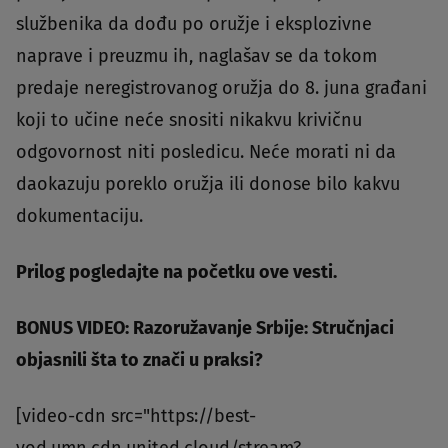
službenika da dođu po oružje i eksplozivne
naprave i preuzmu ih, naglašav se da tokom
predaje neregistrovanog oružja do 8. juna građani
koji to učine neće snositi nikakvu krivičnu
odgovornost niti posledicu. Neće morati ni da
daokazuju poreklo oružja ili donose bilo kakvu
dokumentaciju.
Prilog pogledajte na početku ove vesti.
BONUS VIDEO: Razoružavanje Srbije: Stručnjaci
objasnili šta to znači u praksi?
[video-cdn src="https://best-