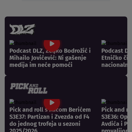
Podcast DLZ, Željko Bodrožić i
Podcast DLZ
Mihailo Jovićević: Ni gašenje
Etničko či
medija im neće pomoći
nacionalni
Pick and roll s Mićom Berićem
Pick and r
S3E37: Partizan i Zvezda od F4
S3E36: Opr
do jednog trofeja u sezoni
Avdića i Pa
2025/2026
provalijom