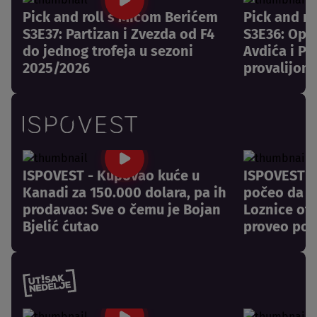
Pick and roll s Mićom Berićem
Pick and r
S3E37: Partizan i Zvezda od F4
S3E36: Opr
do jednog trofeja u sezoni
Avdića i Pa
2025/2026
provalijom
ISPOVEST - Kupovao kuće u
ISPOVEST -
Kanadi za 150.000 dolara, pa ih
počeo da pl
prodavao: Sve o čemu je Bojan
Loznice otk
Bjelić ćutao
proveo pos