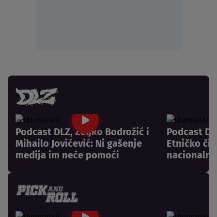
Podcast DLZ, Željko Bodrožić i
Podcast DLZ
Mihailo Jovićević: Ni gašenje
Etničko či
medija im neće pomoći
nacionalni