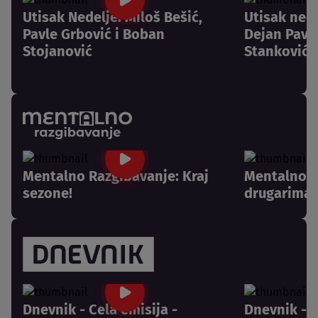
Utisak Nedelje: Miloš Bešić,
Utisak nede
Pavle Grbović i Boban
Dejan Pavlo
Stojanović
Stanković
Mentalno Razgibavanje: Kraj
Mentalno R
sezone!
drugarima 
Dnevnik - Cela emisija -
Dnevnik - C