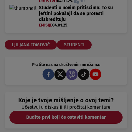
DRUŠTVO
04.01.25.
10
Studenti o novim pritiscima: To su
jeftini pokušaji da se protesti
diskredituju
EMISIJE
04.01.25.
LJILJANA TOMOVIĆ
STUDENTI
Pratite nas na društvenim mrežama:
Koje je tvoje mišljenje o ovoj temi?
Učestvuj u diskusiji ili pročitaj komentare
Budite prvi koji će ostaviti komentar