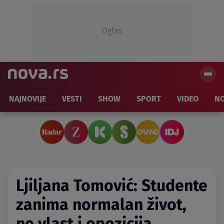
Oglas
NAJNOVIJE
VESTI
SHOW
SPORT
VIDEO
NO
Ljiljana Tomović: Studente
zanima normalan život,
ne vlast i opozicija