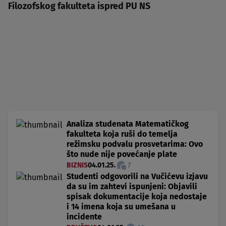
Filozofskog fakulteta ispred PU NS
Analiza studenata Matematičkog
fakulteta koja ruši do temelja
režimsku podvalu prosvetarima: Ovo
što nude nije povećanje plate
BIZNIS
04.01.25.
7
Studenti odgovorili na Vučićevu izjavu
da su im zahtevi ispunjeni: Objavili
spisak dokumentacije koja nedostaje
i 14 imena koja su umešana u
incidente