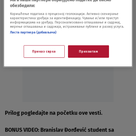
обезбедили:
Коришћење података о прецизној геолокацији. Активно скенирање
карактеристика уређаја за идентификацију. Чување и/или приступ
информацијама на уређају. Персонализовано оглашавање и садржај,
мерење оглашавања и садржаја, истраживање публике и развој услуга.
Листа партнера (добављача)
Приказ сврха
Прихватам
Oglas
Prilog pogledajte na početku ove vesti.
BONUS VIDEO: Branislav Đorđević student sa