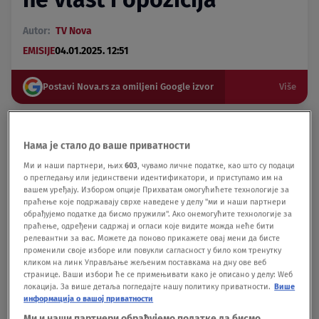
Autor:
TV Nova
EMISIJE
04.01.2025. 12:51
Postavi Nova.rs za omiljeni Google izvor
Više
Umesto da se kod kuće ili u domovima pripremaju
za januarski ispitni rok studenti su i dalje na
Нама је стало до ваше приватности
fakultetima. Još traje, kako kažu, najvažniji ispit,
Ми и наши партнери, њих
603
, чувамо личне податке, као што су подаци
о прегледању или јединствени идентификатори, и приступамо им на
ispunjenje njihovih zahteva upućenim nadležnim
вашем уређају. Избором опције Прихватам омогућићете технологије за
državnim institucijama. Do tada će ostati u
праћење које подржавају сврхе наведене у делу "ми и наши партнери
blokadama. Kako na to gledaju njihovi profesori,
обрађујемо податке да бисмо пружили". Ако онемогућите технологије за
праћење, одређени садржај и огласи које видите можда неће бити
koliko je onih koji su im pružili podršku i šta dalje.
релевантни за вас. Можете да поново прикажете овај мени да бисте
O tome za jutarnji program govori profesorka
променили своје изборе или повукли сагласност у било ком тренутку
кликом на линк Управљање жељеним поставкама на дну ове веб
Biološkog fakulteta u Beogradu Ljiljana Tomović.
странице. Ваши избори ће се примењивати како је описано у делу: Wеб
локација. За више детаља погледајте нашу политику приватности.
Више
информација о вашој приватности
Podeli vest:
Ми и наши партнери обрађујемо податке да бисмо