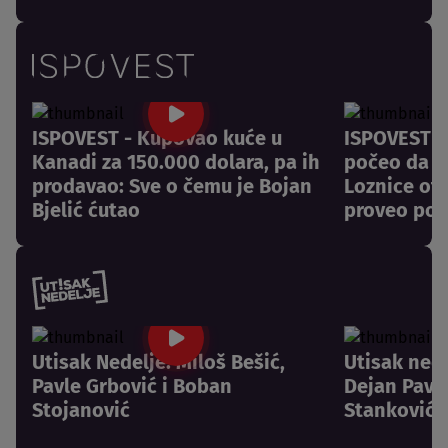
ISPOVEST - Kupovao kuće u
ISPOVEST -
Kanadi za 150.000 dolara, pa ih
počeo da pl
prodavao: Sve o čemu je Bojan
Loznice otk
Bjelić ćutao
proveo pos
Utisak Nedelje: Miloš Bešić,
Utisak nede
Pavle Grbović i Boban
Dejan Pavlo
Stojanović
Stanković