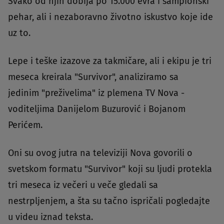
Svako od njih dobija po 15.000 evra i šampionski
pehar, ali i nezaboravno životno iskustvo koje ide
uz to.
Lepe i teške izazove za takmičare, ali i ekipu je tri
meseca kreirala "Survivor", analiziramo sa
jedinim "preživelima" iz plemena TV Nova -
voditeljima Danijelom Buzurović i Bojanom
Perićem.
Oni su ovog jutra na televiziji Nova govorili o
svetskom formatu "Survivor" koji su ljudi protekla
tri meseca iz večeri u veče gledali sa
nestrpljenjem, a šta su tačno ispričali pogledajte
u videu iznad teksta.