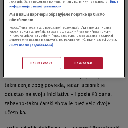
локација. За више детаља погледајте нашу политику приватности.
Више
информација о вашој приватности
Ми и наши партнери обрађујемо податке да бисмо
обезбедили:
Коришћење података о прецизној геолокацији. Активно скенирање
Oglas
карактеристика уређаја за идентификацију. Чување и/или приступ
информацијама на уређају. Персонализовано оглашавање и садржај,
мерење оглашавања и садржаја, истраживање публике и развој услуга.
Листа партнера (добављача)
Приказ сврха
Прихватам
Čak 20 takmičara u dva tima, troje je napustilo
takmičenje zbog povreda, jedan učesnik je
odustao na svoju inicijativu - i posle 90 dana,
zabavno-takmičarski show je preživelo dvoje
učesnika.