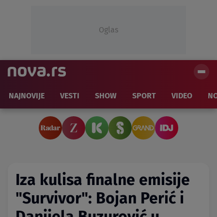
Oglas
NAJNOVIJE
VESTI
SHOW
SPORT
VIDEO
NO
Iza kulisa finalne emisije
"Survivor": Bojan Perić i
Danijela Buzurović u