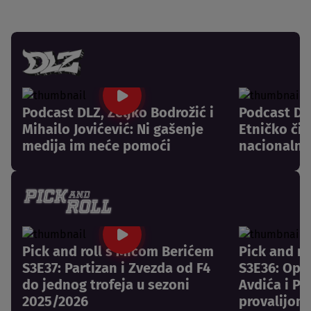
Podcast DLZ, Željko Bodrožić i
Podcast DLZ
Mihailo Jovićević: Ni gašenje
Etničko či
medija im neće pomoći
nacionalni
Pick and roll s Mićom Berićem
Pick and r
S3E37: Partizan i Zvezda od F4
S3E36: Opr
do jednog trofeja u sezoni
Avdića i Pa
2025/2026
provalijom