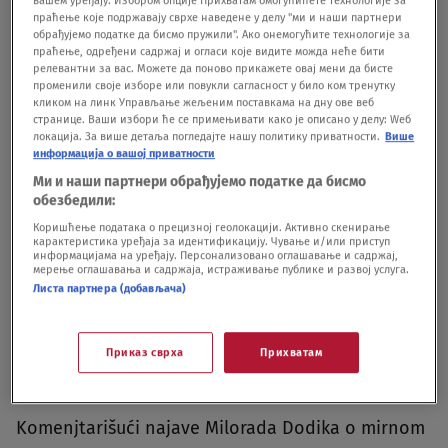
вашем уређају. Избором опције Прихватам омогућићете технологије за
праћење које подржавају сврхе наведене у делу "ми и наши партнери
обрађујемо податке да бисмо пружили". Ако онемогућите технологије за
Podeli vest:
праћење, одређени садржај и огласи које видите можда неће бити
релевантни за вас. Можете да поново прикажете овај мени да бисте
променили своје изборе или повукли сагласност у било ком тренутку
кликом на линк Управљање жељеним поставкама на дну ове веб
странице. Ваши избори ће се примењивати како је описано у делу: Wеб
локација. За више детаља погледајте нашу политику приватности.
Више
информација о вашој приватности
Ми и наши партнери обрађујемо податке да бисмо
обезбедили:
Коришћење података о прецизној геолокацији. Активно скенирање
карактеристика уређаја за идентификацију. Чување и/или приступ
информацијама на уређају. Персонализовано оглашавање и садржај,
Oglas
мерење оглашавања и садржаја, истраживање публике и развој услуга.
Листа партнера (добављача)
Приказ сврха
Прихватам
Komenjtarišući najave Milorada Dodika o mirnom