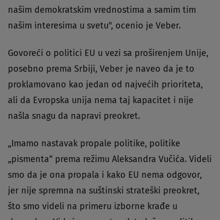
našim demokratskim vrednostima a samim tim
našim interesima u svetu", ocenio je Veber.
Govoreći o politici EU u vezi sa proširenjem Unije,
posebno prema Srbiji, Veber je naveo da je to
proklamovano kao jedan od najvećih prioriteta,
ali da Evropska unija nema taj kapacitet i nije
našla snagu da napravi preokret.
„Imamo nastavak propale politike, politike
„pismenta“ prema režimu Aleksandra Vučića. Videli
smo da je ona propala i kako EU nema odgovor,
jer nije spremna na suštinski strateški preokret,
što smo videli na primeru izborne krađe u