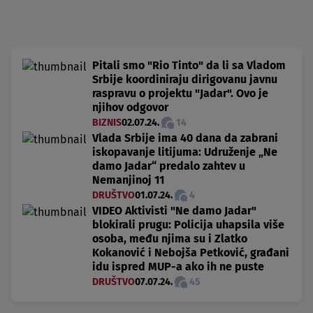
Pitali smo "Rio Tinto" da li sa Vladom
Srbije koordiniraju dirigovanu javnu
raspravu o projektu "Jadar". Ovo je
njihov odgovor
BIZNIS
02.07.24.
14
Vlada Srbije ima 40 dana da zabrani
iskopavanje litijuma: Udruženje „Ne
damo Jadar“ predalo zahtev u
Nemanjinoj 11
DRUŠTVO
01.07.24.
4
VIDEO Aktivisti "Ne damo Jadar"
blokirali prugu: Policija uhapsila više
osoba, među njima su i Zlatko
Kokanović i Nebojša Petković, građani
idu ispred MUP-a ako ih ne puste
DRUŠTVO
07.07.24.
45