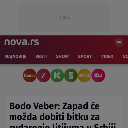
Oglas
NAJNOVIJE
VESTI
SHOW
SPORT
VIDEO
NO
Bodo Veber: Zapad će
možda dobiti bitku za
rudarenje litijuma u Srbiji