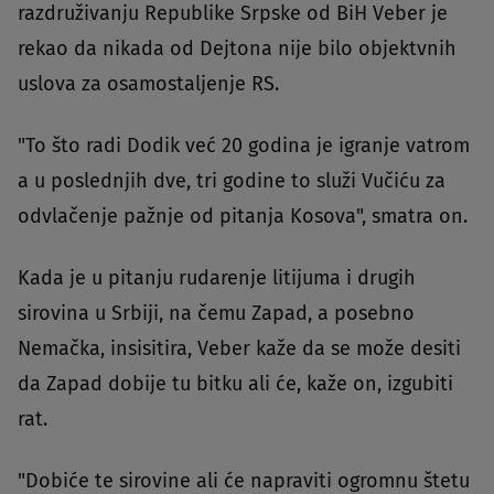
razdruživanju Republike Srpske od BiH Veber je
rekao da nikada od Dejtona nije bilo objektvnih
uslova za osamostaljenje RS.
"To što radi Dodik već 20 godina je igranje vatrom
a u poslednjih dve, tri godine to služi Vučiću za
odvlačenje pažnje od pitanja Kosova", smatra on.
Kada je u pitanju rudarenje litijuma i drugih
sirovina u Srbiji, na čemu Zapad, a posebno
Nemačka, insisitira, Veber kaže da se može desiti
da Zapad dobije tu bitku ali će, kaže on, izgubiti
rat.
"Dobiće te sirovine ali će napraviti ogromnu štetu