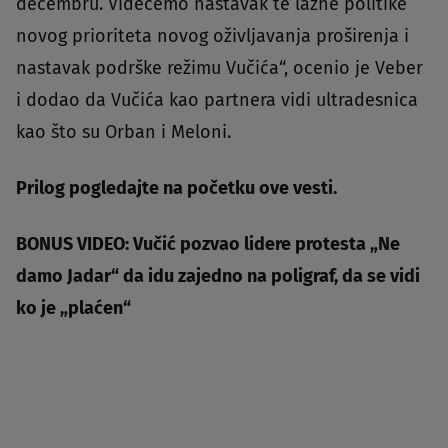
decembru. Videćemo nastavak te lažne politike
novog prioriteta novog oživljavanja proširenja i
nastavak podrške režimu Vučića“, ocenio je Veber
i dodao da Vučića kao partnera vidi ultradesnica
kao što su Orban i Meloni.
Prilog pogledajte na početku ove vesti.
BONUS VIDEO: Vučić pozvao lidere protesta „Ne
damo Jadar“ da idu zajedno na poligraf, da se vidi
ko je „plaćen“