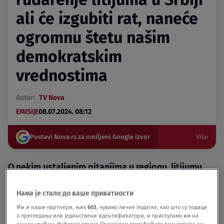
ali će izgubiti rat, naneće
ogromnu štetu našim
demokratskim
vrednostima
Autor:
TV Nova
EMISIJE
08.07.2024. 08:12
Postavi Nova.rs za omiljeni Google izvor
Više
O nekim ustaljenim pitanjima u regionu, litijumu,
Kosovu, i novoj evropskoj administraciji, za
Dnevnik TV Nova govorio je Bodo Veber, ekspert za
Нама је стало до ваше приватности
Zapadni Balkan i viši saradnik u Savetu za politike
Ми и наши партнери, њих
603
, чувамо личне податке, као што су подаци
demokratizacije u Berlinu.
о прегледању или јединствени идентификатори, и приступамо им на