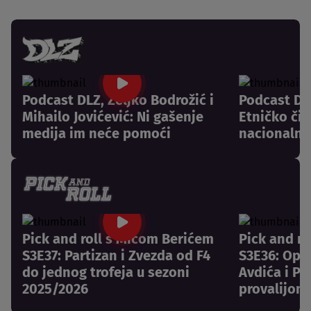
Podcast DLZ, Željko Bodrožić i
Podcast DLZ
Mihailo Jovićević: Ni gašenje
Etničko či
medija im neće pomoći
nacionalni
Pick and roll s Mićom Berićem
Pick and r
S3E37: Partizan i Zvezda od F4
S3E36: Opr
do jednog trofeja u sezoni
Avdića i Pa
2025/2026
provalijom