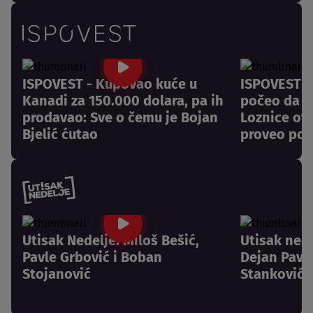
ISPOVEST - Kupovao kuće u
ISPOVEST -
Kanadi za 150.000 dolara, pa ih
počeo da pl
prodavao: Sve o čemu je Bojan
Loznice otk
Bjelić ćutao
proveo pos
Utisak Nedelje: Miloš Bešić,
Utisak nede
Pavle Grbović i Boban
Dejan Pavlo
Stojanović
Stanković