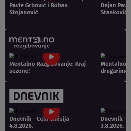
Pavle Grbović i Boban
Dejan Pavlo
Stojanović
Stanković
Mentalno Razgibavanje: Kraj
Mentalno R
sezone!
drugarima 
Dnevnik - Cela emisija -
Dnevnik - C
4.8.2026.
3.8.2026.