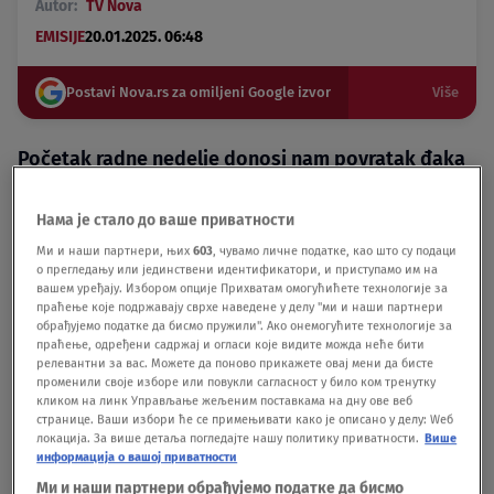
Autor:
TV Nova
EMISIJE
20.01.2025. 06:48
Postavi Nova.rs za omiljeni Google izvor
Više
Početak radne nedelje donosi nam povratak đaka
u školske klupe, ali i veoma hladno vreme koje
stvara poledicu i otežava kretanje.
Нама је стало до ваше приватности
Ми и наши партнери, њих
603
, чувамо личне податке, као што су подаци
о прегледању или јединствени идентификатори, и приступамо им на
Podeli vest:
вашем уређају. Избором опције Прихватам омогућићете технологије за
праћење које подржавају сврхе наведене у делу "ми и наши партнери
обрађујемо податке да бисмо пружили". Ако онемогућите технологије за
праћење, одређени садржај и огласи које видите можда неће бити
релевантни за вас. Можете да поново прикажете овај мени да бисте
променили своје изборе или повукли сагласност у било ком тренутку
кликом на линк Управљање жељеним поставкама на дну ове веб
странице. Ваши избори ће се примењивати како је описано у делу: Wеб
локација. За више детаља погледајте нашу политику приватности.
Више
информација о вашој приватности
Ми и наши партнери обрађујемо податке да бисмо