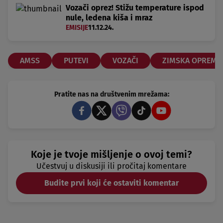
Vozači oprez! Stižu temperature ispod
nule, ledena kiša i mraz
EMISIJE
11.12.24.
AMSS
PUTEVI
VOZAČI
ZIMSKA OPREMA
Pratite nas na društvenim mrežama:
Koje je tvoje mišljenje o ovoj temi?
Učestvuj u diskusiji ili pročitaj komentare
Budite prvi koji će ostaviti komentar