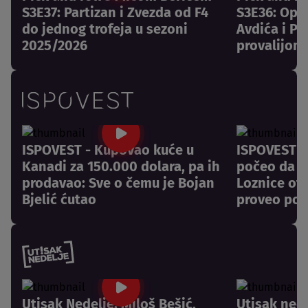
S3E37: Partizan i Zvezda od F4
S3E36: Opr
do jednog trofeja u sezoni
Avdića i Pa
2025/2026
provalijom
ISPOVEST - Kupovao kuće u
ISPOVEST -
Kanadi za 150.000 dolara, pa ih
počeo da pl
prodavao: Sve o čemu je Bojan
Loznice otk
Bjelić ćutao
proveo pos
Utisak Nedelje: Miloš Bešić,
Utisak nede