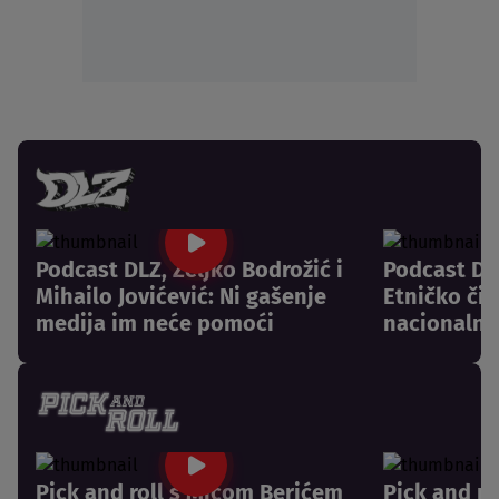
Podcast DLZ, Željko Bodrožić i
Podcast DLZ
Mihailo Jovićević: Ni gašenje
Etničko či
medija im neće pomoći
nacionalni
Pick and roll s Mićom Berićem
Pick and r