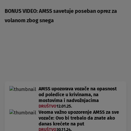
BONUS VIDEO: AMSS savetuje poseban oprez za
volanom zbog snega
AMSS upozorava vozače na opasnost
od poledice u krivinama, na
mostovima i nadvožnjacima
DRUŠTVO
12.01.25.
Veoma važno upozorenje AMSS za sve
vozače: Ovo bi trebalo da znate ako
danas krećete na put
DRUŠTVO
30.11.24.