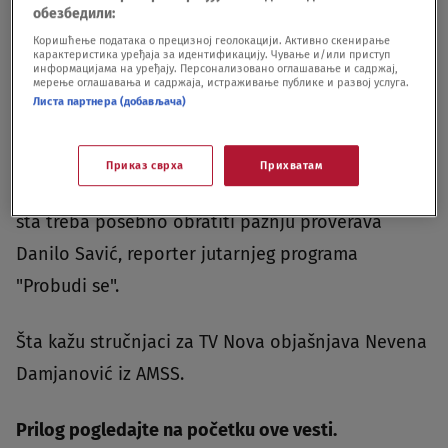
обезбедили:
Oglas
Коришћење података о прецизној геолокацији. Активно скенирање
карактеристика уређаја за идентификацију. Чување и/или приступ
информацијама на уређају. Персонализовано оглашавање и садржај,
мерење оглашавања и садржаја, истраживање публике и развој услуга.
Листа партнера (добављача)
Приказ сврха
Прихватам
Da li nas danas očekuju gužve u saobraćaju i na
šta treba posebno obratiti pažnju proverava
Danilo Savić, reporter jutarnjeg programa
"Probudi se".
Šta kažu stručnjaci za TV Nova objašnjava Nevena
Damjanović iz AMSS.
Prilog pogledajte na početku ove vesti.