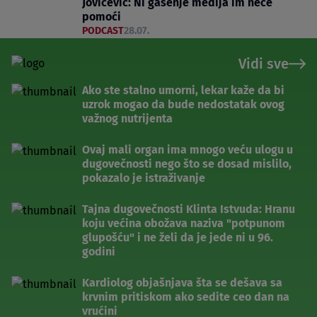
Jovićević: Ni gašenje medija im neće
pomoći
PODCAST
28.07.
Vidi sve
Ako ste stalno umorni, lekar kaže da bi
uzrok mogao da bude nedostatak ovog
važnog nutrijenta
Ovaj mali organ ima mnogo veću ulogu u
dugovečnosti nego što se dosad mislilo,
pokazalo je istraživanje
Tajna dugovečnosti Klinta Istvuda: Hranu
koju većina obožava naziva "potpunom
glupošću" i ne želi da je jede ni u 96.
godini
Kardiolog objašnjava šta se dešava sa
krvnim pritiskom ako sedite ceo dan na
vrućini