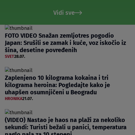
Vidi sve
FOTO VIDEO Snažan zemljotres pogodio
Japan: Srušili se zamak i kuće, voz iskočio iz
šina, desetine povređenih
SVET
28.07.
Zaplenjeno 10 kilograma kokaina i tri
kilograma heroina: Pogledajte kako je
uhapšen osumnjičeni u Beogradu
HRONIKA
21.07.
(VIDEO) Nastao je haos na plaži za nekoliko
sekundi: Turisti bežali u panici, temperatura
naglo pala za 10 stepeni