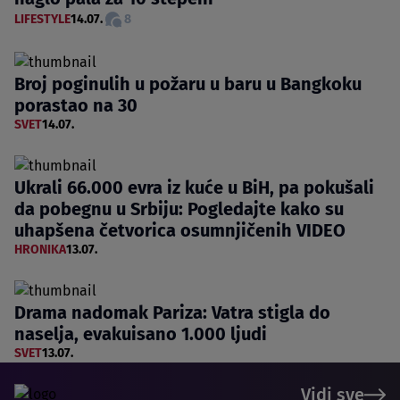
LIFESTYLE
14.07.
8
Broj poginulih u požaru u baru u Bangkoku
porastao na 30
SVET
14.07.
Ukrali 66.000 evra iz kuće u BiH, pa pokušali
da pobegnu u Srbiju: Pogledajte kako su
uhapšena četvorica osumnjičenih VIDEO
HRONIKA
13.07.
Drama nadomak Pariza: Vatra stigla do
naselja, evakuisano 1.000 ljudi
SVET
13.07.
Vidi sve