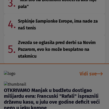
3.
pala"
4.
Srpkinje šampionke Evrope, ima nade za
naš tenis
Zvezda se oglasila pred derbi sa Novim
5.
Pazarom, evo ko može besplatno na
utakmicu
Vidi sve
OTKRIVAMO Manjak u budžetu dostigao
milijardu evra: Francuski "Rafali" ispraznili
državnu kasu, u julu ove godine deficit veći
nego u jeku korone