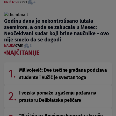
PRIČA SE
08:52
4
Godinu dana je nekontrolisano lutala
svemirom, a onda se zakucala u Mesec:
Neočekivani sudar koji brine naučnike - ovo
nije smelo da se dogodi
NAUKA
07:51
3
NAJČITANIJE
1.
Milivojević: Dve trećine građana podržava
studente i Vučić je svestan toga
2.
I vojska pomaže u gašenju požara na
prostoru Deliblatske peščare
"Nisi bio na Breninom koncertu ako nije