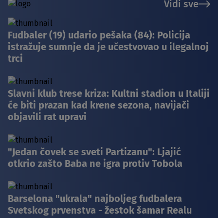
Vidi sve
Fudbaler (19) udario pešaka (84): Policija
istražuje sumnje da je učestvovao u ilegalnoj
trci
Slavni klub trese kriza: Kultni stadion u Italiji
će biti prazan kad krene sezona, navijači
objavili rat upravi
"Jedan čovek se sveti Partizanu": Ljajić
otkrio zašto Baba ne igra protiv Tobola
Barselona "ukrala" najboljeg fudbalera
Svetskog prvenstva - žestok šamar Realu