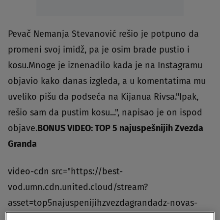
Pevač Nemanja Stevanović rešio je potpuno da
promeni svoj imidž, pa je osim brade pustio i
kosu.Mnoge je iznenadilo kada je na Instagramu
objavio kako danas izgleda, a u komentatima mu
uveliko pišu da podseća na Kijanua Rivsa."Ipak,
rešio sam da pustim kosu...", napisao je on ispod
objave.
BONUS VIDEO: TOP 5 najuspešnijih Zvezda
Granda
video-cdn src="https://best-
vod.umn.cdn.united.cloud/stream?
asset=top5najuspenijihzvezdagrandadz-novas-
worldwide&stream=hp3500&t=0&player=m3u8v&s