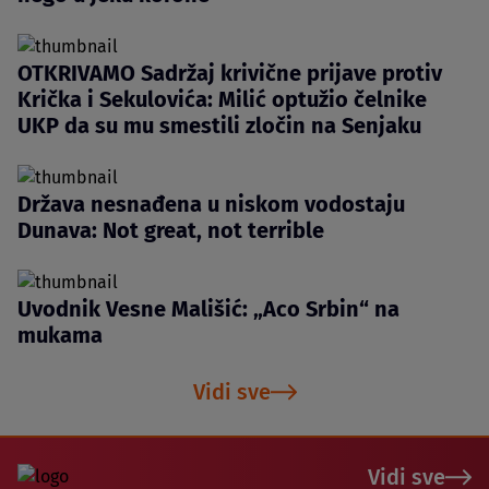
OTKRIVAMO Sadržaj krivične prijave protiv
Krička i Sekulovića: Milić optužio čelnike
UKP da su mu smestili zločin na Senjaku
Država nesnađena u niskom vodostaju
Dunava: Not great, not terrible
Uvodnik Vesne Mališić: „Aco Srbin“ na
mukama
Vidi sve
Vidi sve