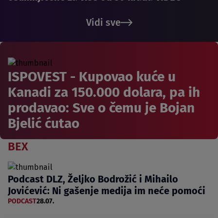
Vidi sve
ISPOVEST - Kupovao kuće u
Kanadi za 150.000 dolara, pa ih
prodavao: Sve o čemu je Bojan
Bjelić ćutao
BEX
Podcast DLZ, Željko Bodrožić i Mihailo
Jovićević: Ni gašenje medija im neće pomoći
PODCAST
28.07.