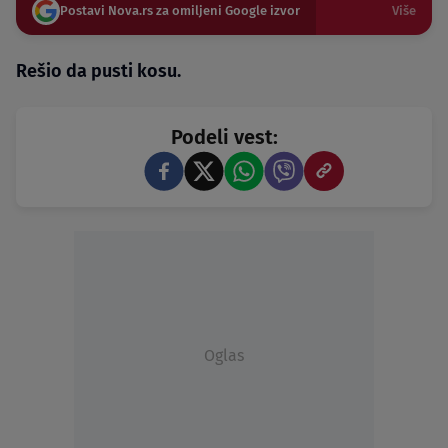
Postavi Nova.rs za omiljeni Google izvor
Više
Rešio da pusti kosu.
Podeli vest:
Oglas