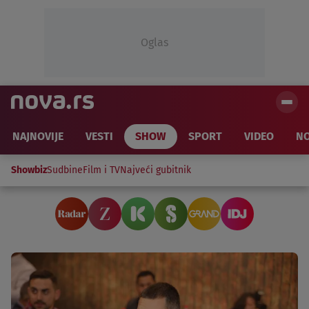
Oglas
NAJNOVIJE
VESTI
SHOW
SPORT
VIDEO
NO
Showbiz
Sudbine
Film i TV
Najveći gubitnik