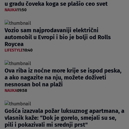
u gradu čoveka koga se plašio ceo svet
NAUKA
11:50
Vozio sam najprodavaniji električni
automobil u Evropi i bio je bolji od Rolls
Roycea
LIFESTYLE
10:40
Ova riba iz noćne more krije se ispod peska,
a ako nagazite na nju, možete doživeti
nesnosan bol na plaži
NAUKA
09:58
Gošća izazvala požar luksuznog apartmana, a
vlasnik kaže: “Dok je gorelo, smejali su se,
pili i pokazivali mi srednji prst"