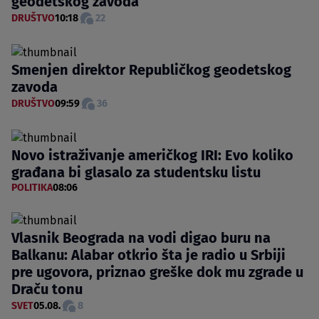
geodetskog zavoda
DRUŠTVO
10:18
22
Smenjen direktor Republičkog geodetskog
zavoda
DRUŠTVO
09:59
36
Novo istraživanje američkog IRI: Evo koliko
građana bi glasalo za studentsku listu
POLITIKA
08:06
Vlasnik Beograda na vodi digao buru na
Balkanu: Alabar otkrio šta je radio u Srbiji
pre ugovora, priznao greške dok mu zgrade u
Draču tonu
SVET
05.08.
8