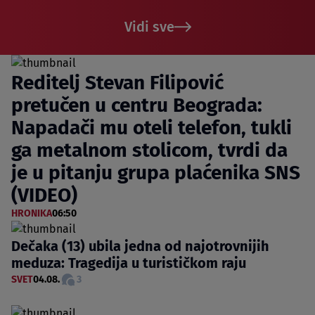
Vidi sve
Reditelj Stevan Filipović
pretučen u centru Beograda:
Napadači mu oteli telefon, tukli
ga metalnom stolicom, tvrdi da
je u pitanju grupa plaćenika SNS
(VIDEO)
HRONIKA
06:50
Dečaka (13) ubila jedna od najotrovnijih
meduza: Tragedija u turističkom raju
SVET
04.08.
3