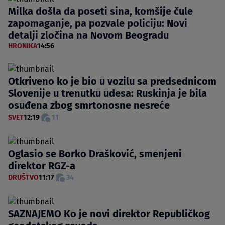
Milka došla da poseti sina, komšije čule
zapomaganje, pa pozvale policiju: Novi
detalji zločina na Novom Beogradu
HRONIKA
14:56
Otkriveno ko je bio u vozilu sa predsednicom
Slovenije u trenutku udesa: Ruskinja je bila
osuđena zbog smrtonosne nesreće
SVET
12:19
11
Oglasio se Borko Drašković, smenjeni
direktor RGZ-a
DRUŠTVO
11:17
34
SAZNAJEMO Ko je novi direktor Republičkog