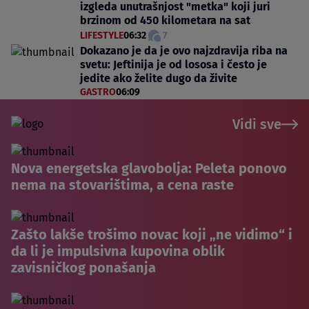
izgleda unutrašnjost "metka" koji juri
brzinom od 450 kilometara na sat
LIFESTYLE
06:32
7
Dokazano je da je ovo najzdravija riba na
svetu: Jeftinija je od lososa i često je
jedite ako želite dugo da živite
GASTRO
06:09
Vidi sve
Nova energetska glavobolja: Peleta ponovo
nema na stovarištima, a cena raste
Zašto lakše trošimo novac koji „ne vidimo“ i
da li je impulsivna kupovina oblik
zavisničkog ponašanja