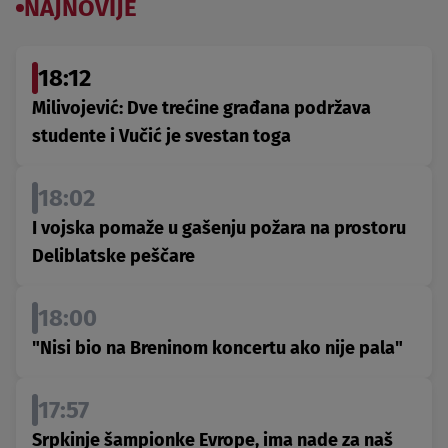
NAJNOVIJE
18:12
Milivojević: Dve trećine građana podržava
studente i Vučić je svestan toga
18:02
I vojska pomaže u gašenju požara na prostoru
Deliblatske peščare
18:00
"Nisi bio na Breninom koncertu ako nije pala"
17:57
Srpkinje šampionke Evrope, ima nade za naš