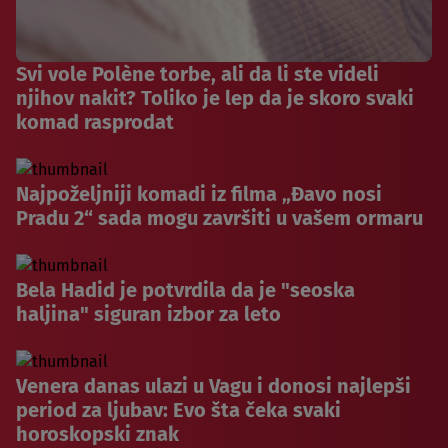
Svi vole Polène torbe, ali da li ste videli
njihov nakit? Toliko je lep da je skoro svaki
komad rasprodat
Najpoželjniji komadi iz filma „Đavo nosi
Pradu 2“ sada mogu završiti u vašem ormaru
Bela Hadid je potvrdila da je "seoska
haljina" siguran izbor za leto
Venera danas ulazi u Vagu i donosi najlepši
period za ljubav: Evo šta čeka svaki
horoskopski znak