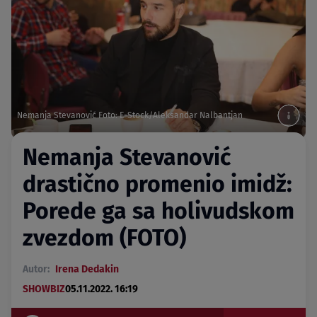
Nemanja Stevanović Foto: E-Stock/Aleksandar Nalbantjan
Nemanja Stevanović
drastično promenio imidž:
Porede ga sa holivudskom
zvezdom (FOTO)
Autor:
Irena Dedakin
SHOWBIZ
05.11.2022. 16:19