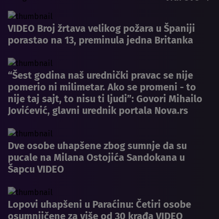
VIDEO Broj žrtava velikog požara u Španiji
porastao na 13, preminula jedna Britanka
“Šest godina naš urednički pravac se nije
pomerio ni milimetar. Ako se promeni - to
nije taj sajt, to nisu ti ljudi”: Govori Mihailo
Jovićević, glavni urednik portala Nova.rs
Dve osobe uhapšene zbog sumnje da su
pucale na Milana Ostojića Sandokana u
Šapcu VIDEO
Lopovi uhapšeni u Paraćinu: Četiri osobe
osumnjičene za više od 30 krađa VIDEO