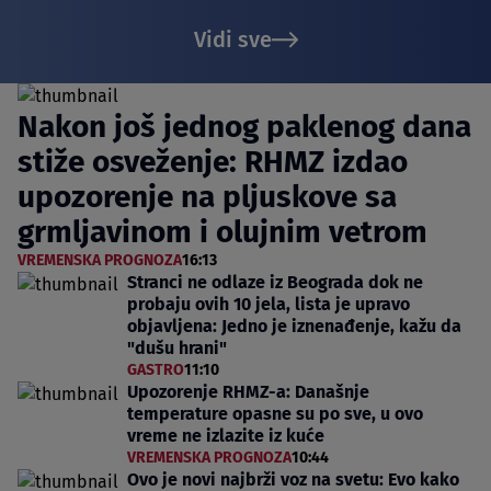
Vidi sve
Nakon još jednog paklenog dana
stiže osveženje: RHMZ izdao
upozorenje na pljuskove sa
grmljavinom i olujnim vetrom
VREMENSKA PROGNOZA
16:13
Stranci ne odlaze iz Beograda dok ne
probaju ovih 10 jela, lista je upravo
objavljena: Jedno je iznenađenje, kažu da
"dušu hrani"
GASTRO
11:10
Upozorenje RHMZ-a: Današnje
temperature opasne su po sve, u ovo
vreme ne izlazite iz kuće
VREMENSKA PROGNOZA
10:44
Ovo je novi najbrži voz na svetu: Evo kako