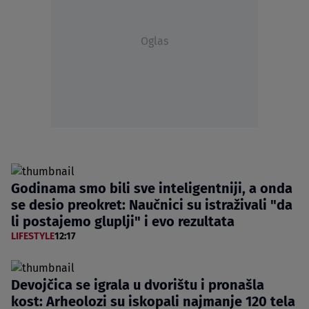
Oglas
Godinama smo bili sve inteligentniji, a onda
se desio preokret: Naučnici su istraživali "da
li postajemo gluplji" i evo rezultata
LIFESTYLE
12:17
Devojčica se igrala u dvorištu i pronašla
kost: Arheolozi su iskopali najmanje 120 tela