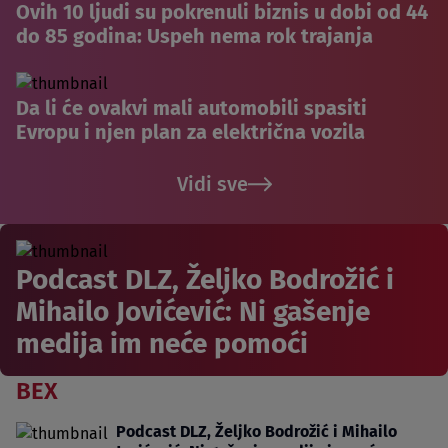
Ovih 10 ljudi su pokrenuli biznis u dobi od 44
do 85 godina: Uspeh nema rok trajanja
Da li će ovakvi mali automobili spasiti
Evropu i njen plan za električna vozila
Vidi sve
Podcast DLZ, Željko Bodrožić i
Mihailo Jovićević: Ni gašenje
medija im neće pomoći
BEX
Podcast DLZ, Željko Bodrožić i Mihailo