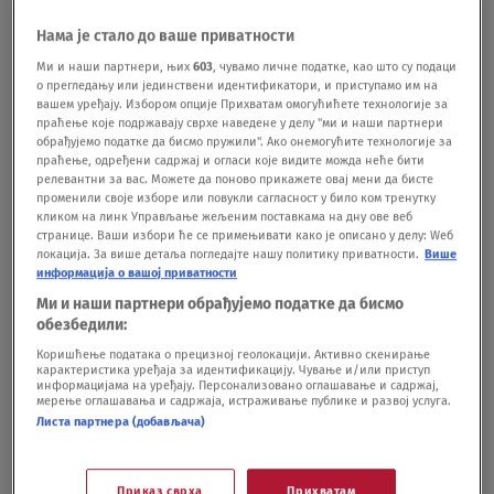
p=novas&u=novas&p=n0v43!23t001" video-
Нама је стало до ваше приватности
id="3933882"]
Ми и наши партнери, њих
603
, чувамо личне податке, као што су подаци
о прегледању или јединствени идентификатори, и приступамо им на
вашем уређају. Избором опције Прихватам омогућићете технологије за
праћење које подржавају сврхе наведене у делу "ми и наши партнери
Sve propale ljubavi "Zvezda Granda":
обрађујемо податке да бисмо пружили". Ако онемогућите технологије за
Isak i Aleksandra su poslednji u nizu
праћење, одређени садржај и огласи које видите можда неће бити
релевантни за вас. Можете да поново прикажете овај мени да бисте
SHOWBIZ
21.06.22.
променили своје изборе или повукли сагласност у било ком тренутку
кликом на линк Управљање жељеним поставкама на дну ове веб
странице. Ваши избори ће се примењивати како је описано у делу: Wеб
локација. За више детаља погледајте нашу политику приватности.
Више
IZGLED
NEMANJA STEVANOVIĆ
PEVAČ
P
информација о вашој приватности
Ми и наши партнери обрађујемо податке да бисмо
обезбедили:
Pratite nas na društvenim mrežama:
Коришћење података о прецизној геолокацији. Активно скенирање
карактеристика уређаја за идентификацију. Чување и/или приступ
информацијама на уређају. Персонализовано оглашавање и садржај,
мерење оглашавања и садржаја, истраживање публике и развој услуга.
Листа партнера (добављача)
Koje je tvoje mišljenje o ovoj temi?
Učestvuj u diskusiji ili pročitaj komentare
Приказ сврха
Прихватам